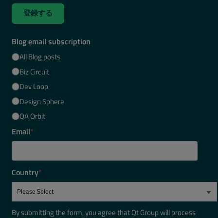
登録する
Blog email subscription
All Blog posts
Biz Circuit
Dev Loop
Design Sphere
QA Orbit
Email
*
Country
*
By submitting the form, you agree that Qt Group will process