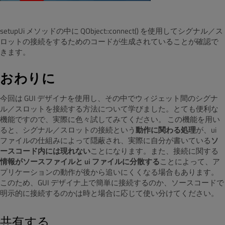
setupUi メソッドの中に QObject::connect() を使用してシグナル／ス
ロットの接続をするためのコードが生成されていることが確認で
きます。
おわりに
今回は GUI デザイナを使用し、その中でウィジェット間のシグナ
ル／スロットを接続する方法について学びました。とても便利な
機能ですので、実際に色々試してみてください。 この機能を用い
ると、シグナル／スロットの接続という
動作に関わる処理
が、ui
ファイルの仕組みによって隠蔽され、実際に自分が書いている
ソ
ースコード内には現れない
ことになります。また、接続に関する
情報がソースファイルと ui ファイルに分散する
ことによって、ア
プリケーションの動作が後から追いにくくなる場合もあります。
このため、GUI デザイナ上で簡単に接続するのか、ソースコードで
明示的に接続するのかは時と場合に応じて使い分けてください。
共有する