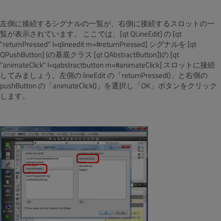
左側に接続するシグナルの一覧が、右側に接続するスロットの一
覧が表示されています。 ここでは、[qt QLineEdit] の [qt
"returnPressed" l=qlineedit m=#returnPressed] シグナルを [qt
QPushButton] (の基底クラス [qt QAbstractButton])の [qt
"animateClick" l=qabstractbutton m=#animateClick] スロットに接続
してみましょう。左側の lineEdit の「returnPressed()」と右側の
pushButton の「animateClick()」を選択し「OK」ボタンをクリック
します。