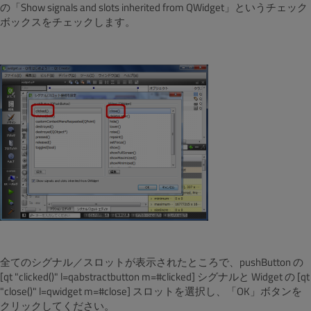
の「Show signals and slots inherited from QWidget」というチェック
ボックスをチェックします。
全てのシグナル／スロットが表示されたところで、pushButton の
[qt "clicked()" l=qabstractbutton m=#clicked] シグナルと Widget の [qt
"close()" l=qwidget m=#close] スロットを選択し、「OK」ボタンを
クリックしてください。