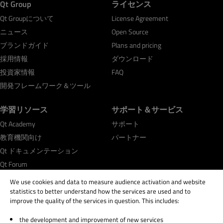
Qt Group
ライセンス
Qt Groupについて
License Agreement
ニュース
Open Source
ブランドガイド
Plans and pricing
採用情報
ダウンロード
投資家情報
FAQ
開発フレームワーク＆ツール
学習リソース
サポート＆サービス
Qt Academy
サポート
教育機関向け
パートナー
Qt ドキュメンテーション
Qt Forum
We use cookies and data to measure audience activation and website
statistics to better understand how the services are used and to
improve the quality of the services in question. This includes:
the development and improvement of new services