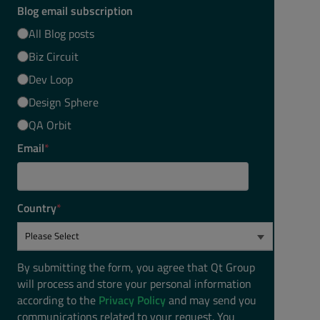
Blog email subscription
All Blog posts
Biz Circuit
Dev Loop
Design Sphere
QA Orbit
Email
*
Country
*
By submitting the form, you agree that Qt Group
will process and store your personal information
according to the
Privacy Policy
and may send you
communications related to your request. You