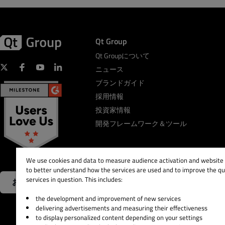
Qt Group
Qt Groupについて
ニュース
ブランドガイド
採用情報
投資家情報
開発フレームワーク＆ツール
We use cookies and data to measure audience activation and website s
to better understand how the services are used and to improve the qua
services in question. This includes:
お問い合わせ
the development and improvement of new services
delivering advertisements and measuring their effectiveness
to display personalized content depending on your settings