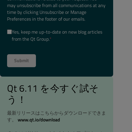
may unsubscribe from all communications at any
time by clicking Unsubscribe or Manage
Preferences in the footer of our emails.
Yes, keep me up-to-date on new blog articles
from the Qt Group.
*
Qt 6.11 を今すぐ試そ
う！
最新リリースはこちらからダウンロードできま
す。
www.qt.io/download