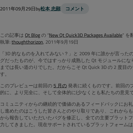
2011年09月29日
by
松本 忠顕
コメント
この記事は
Qt Blog
の “
New Qt Quick3D Packages Available
” 
執筆:
thoughthorizon
, 2011年9月19日
「3D 的なものを入れてみない？」と 2009 年に誰かが言ったの
グだったものが、今ではすっかり成熟した Qt モジュールになり
までは長い道のりでした。だからこそ Qt Quick 3D の 
す。
このプレビューは前回の
5 月の
発表に続くものです。前回のプレビ
的に、より完全に、そして全体的に(少なくとも私たちの意見で
コミュニティからの継続的で価値のあるフィードバックにお礼を申し
し進めたのはこうした皆さんとのやり取りであり、これからも
から報告していただいたバグを修正し、全ての主要プラットフォ
力してきました。現在サポートされているプラットフォームは