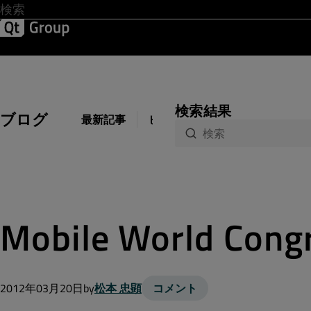
開発 & デザイン
ソフトウェア品質
ソリューション
サ
検索結果
ブログ
最新記事
ビジネス
開発
デザイン
Mobile World Con
2012年03月20日
by
松本 忠顕
コメント