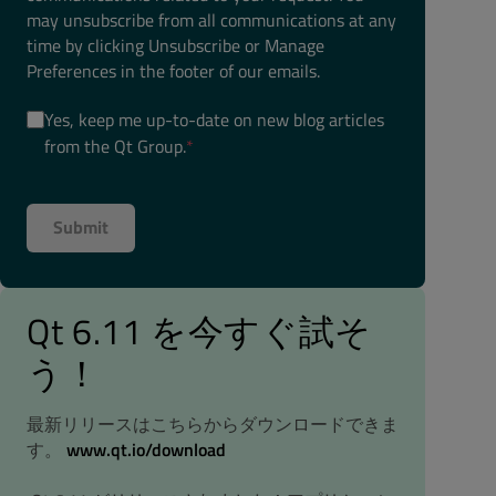
may unsubscribe from all communications at any
time by clicking Unsubscribe or Manage
Preferences in the footer of our emails.
Yes, keep me up-to-date on new blog articles
from the Qt Group.
*
Qt 6.11 を今すぐ試そ
う！
最新リリースはこちらからダウンロードできま
す。
www.qt.io/download