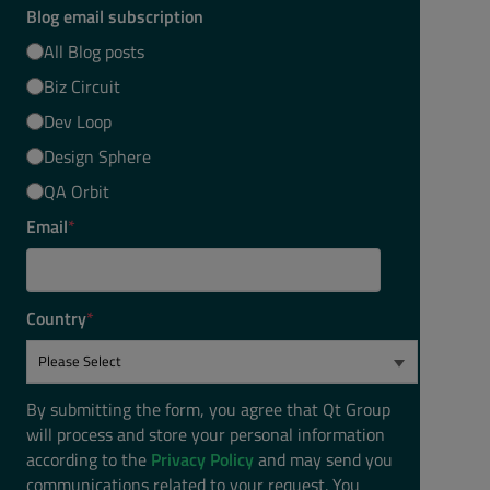
Blog email subscription
All Blog posts
Biz Circuit
Dev Loop
Design Sphere
QA Orbit
Email
*
Country
*
By submitting the form, you agree that Qt Group
will process and store your personal information
according to the
Privacy Policy
and may send you
communications related to your request. You