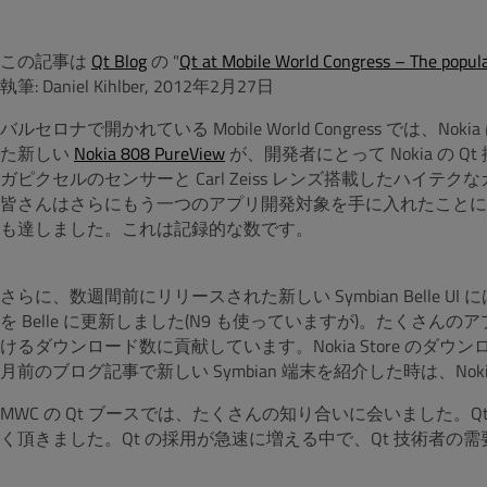
この記事は
Qt Blog
の "
Qt at Mobile World Congress – The popu
執筆: Daniel Kihlber, 2012年2月27日
バルセロナで開かれている Mobile World Congress では
た新しい
Nokia 808 PureView
が、開発者にとって Nokia の
ガピクセルのセンサーと Carl Zeiss レンズ搭載したハイ
皆さんはさらにもう一つのアプリ開発対象を手に入れたことになります
も達しました。これは記録的な数です。
さらに、数週間前にリリースされた新しい Symbian Belle
を Belle に更新しました(N9 も使っていますが)。たくさんのア
けるダウンロード数に貢献しています。Nokia Store のダ
月前のブログ記事で新しい Symbian 端末を紹介した時は、Noki
MWC の Qt ブースでは、たくさんの知り合いに会いました
く頂きました。Qt の採用が急速に増える中で、Qt 技術者