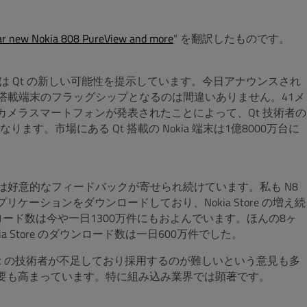
lar new Nokia 808 PureView and more
" を翻訳したものです。
、Nokia は Qt の新しい可能性を提示しています。今日アナウンスされ
 Qt 搭載端末のフラッグシップとなるのは間違いありません。41メ
テクなカメラスマートフォンが発表されたことによって、Qt 技術者の
。市場にある Qt 搭載の Nokia 端末は1億8000万台に
 UI には好意的なフィードバックが寄せられ続けています。私も N8
プリケーションをダウンロードしており、Nokia Store の増え続
ウンロード数は今や一日1300万件にもおよんでいます。ほんの8ヶ
a Store のダウンロード数は一日600万件でした。
。Qt の技術者が不足しており採用するのが難しいという意見も多
の需要も高まっています。特に組み込み業界では顕著です。