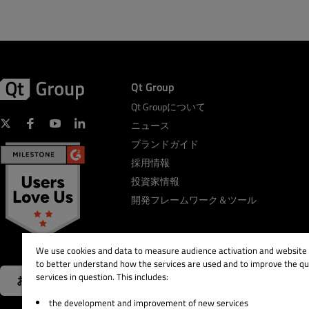
Qt Group
Qt Groupについて
ニュース
ブランドガイド
採用情報
投資家情報
開発フレームワーク＆ツール
We use cookies and data to measure audience activation and website s
to better understand how the services are used and to improve the qua
services in question. This includes:
お問い合わせ
the development and improvement of new services