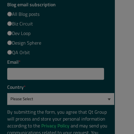
Blog email subscription
All Blog posts
Biz Circuit
Dev Loop
Design Sphere
QA Orbit
Email
*
Country
*
By submitting the form, you agree that Qt Group
will process and store your personal information
according to the
Privacy Policy
and may send you
communications related to your request. You