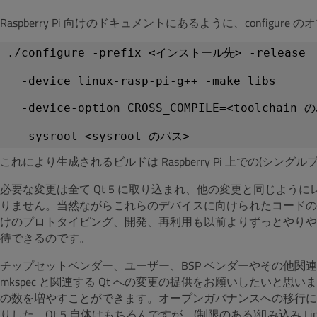
Raspberry Pi 向けのドキュメントにあるように、configu
./configure -prefix <インストール先> -release
  -device linux-rasp-pi-g++ -make libs
  -device-option CROSS_COMPILE=<toolchain 
  -sysroot <sysroot のパス>
これにより生成されるビルドは Raspberry Pi 上での(シングル
必要な変更は全て Qt 5 に取り込まれ、他の変更と同じよ
りません。当然ながらこれらのデバイスに向けられたコードの
けのプロトタイピング、開発、再利用も以前よりずっとやりや
待できるのです。
チップセットベンダー、ユーザー、BSP ベンダーやその他関
mkspec と関連する Qt への変更の提供をお願いしたいと思
の数を増やすことができます。オープンガバナンスへの移行に
りした。Qt 5 自体はもちろんですが、(制限のある)組み込み 