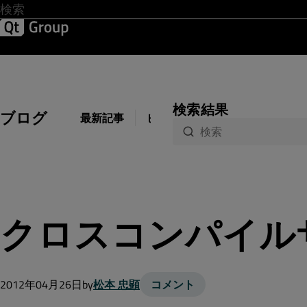
開発 & デザイン
ソフトウェア品質
ソリューション
サ
検索結果
ブログ
最新記事
ビジネス
開発
デザイン
クロスコンパイル
2012年04月26日
by
松本 忠顕
コメント