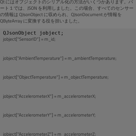
Qt にはオブジェクトのシリアル化の方法がいくつかあります。パ
ート１では、JSON を利用しました。この場合、すべてのセンサー
の情報は QJsonObject に収められ、QJsonDocument が情報を
QByteArray に変換する役を担いました。
jobject["SensorID"] = m_id;
jobject["AmbientTemperature"] = m_ambientTemperature;
jobject["ObjectTemperature"] = m_objectTemperature;
jobject["AccelerometerX"] = m_accelerometerX;
jobject["AccelerometerY"] = m_accelerometerY;
jobject["AccelerometerZ"] = m_accelerometerZ;