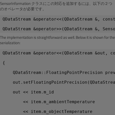
SensorInformation クラスにこの対応を追加するには、以下の２つ
のオペレータが必要です。
QDataStream &operator<<(QDataStream &, cons
The implementation is straightforward as well. Below it is shown for the
serialization:
QDataStream &operator<<(QDataStream &out, c
{
    QDataStream::FloatingPointPrecision pre
    out.setFloatingPointPrecision(QDataStre
    out << item.m_id
        << item.m_ambientTemperature
        << item.m_objectTemperature