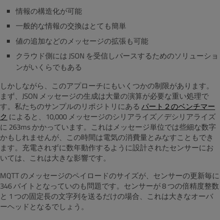
情報の構造化が可能
一般的な情報の交換はとても簡単
値の追加などのメッセージの拡張も可能
クラウド側には JSON を受信しパースするためのソリューショ
ンがいくらでもある
しかしながら、このアプローチにもいくつかの制限があります。
まず、JSON メッセージの生成は大量の演算が必要な重い処理で
す。私たちのサンプルのリポジトリにある
パート２のベンチマー
ク
によると、10,000 メッセージのシリアライズ／デシリアライズ
に 263ms かかっています。これはメッセージ単位では些細な数字
かもしれませんが、この時間は電気の消費量とみなすこともでき
ます。充電されずに数年動作するように設計されたセンサーにお
いては、これは大きな影響です。
MQTT のメッセージのペイロードのサイズが、センサーの更新毎に
346 バイトとなっていのも問題です。センサーが 8 つの倍精度整数
と 1 つの固定長の文字列を送るだけの場合、これは大きなオーバ
ーヘッドとなるでしょう。