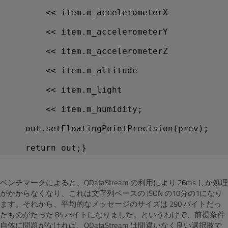
        << item.m_accelerometerX
        << item.m_accelerometerY
        << item.m_accelerometerZ
        << item.m_altitude
        << item.m_light
        << item.m_humidity;
    out.setFloatingPointPrecision(prev);
ベンチマークによると、QDataStream の利用により 26ms しか処理
がかからなくなり、これは文字列ベースの JSON の10分の1になり
ます。それから、平均的なメッセージのサイズは 290 バイトだっ
たものがたった 84 バイトになりました。というわけで、前提条件
自体に問題がなければ、QDataStream は間違いなく良い選択肢で