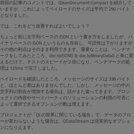
前回の記事のコメントでは、QJsonDocument::Compact を紹介して
いますが、これによってペイロードのサイズは平均で 290 バイト
となりました。
では、これをどう改善すればよいでしょう？
ちょっと前に文字列ベースの JSON という書き方をしましたが、バ
イナリベースの JSON というものも存在し、可読性は下がりますが
その他の利点はそのまま利用できます。重要なことは、ベンチマ
ークをしてみたところ、doc.toJSON() を doc.toBinaryData() と単に変
えるだけで、テストのスピードが２倍になり、ベンチマークの処
理は 125ms で完了しました。
ペイロードを確認したところ、メッセージのサイズは 338 バイト
と、ほとんど差はありませんでした。しかし、メッセージの中の
文字列の割合が増加する場合は、話がまた違ってきます。プロジ
ェクトの内容やサードパーティのソリューションの利用の可否に
よって選択できるオプションの数は増えます。
プロジェクトが「Qt の世界に閉じている場合」で、データのフロ
ーが変わらないような場合は、QDataStream は現実的なオプショ
ンになりえます。