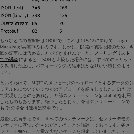
JSON (text)
346
263
JSON (binary)
338
125
QDataStream
84
26
Protobuf
82
5
もうひとつの選択肢は CBOR で、これは Qt 5.12 に向けて Thiago
Macieira が実装中のものです。しかし、開発は初期段階のため、今
回の記事には含めることができませんでした。
メーリングリスト
での議論
によると、JSON と比較した場合には、すべてのメリット
を保持した上に、パフォーマンスの結果はかなりいい感じのよう
です。
というわけで、MQTT のメッセージのペイロードとするデータのシ
リアル化についていくつかのアプローチを紹介しました。Qt だけ
で実現したものもあれば、外部のソリューション(protobuf)を利用
したものもあります。紹介したとおり、外部のソリューションで
も Qt の場合は連携は簡単です。
最後に免責事項です。すべてのベンチマークは、センサーデモの
シナリオに基づいたものだということを強調しておきます。各メ
ッセージ毎のデータ量が少ないケースを想定していました。デー