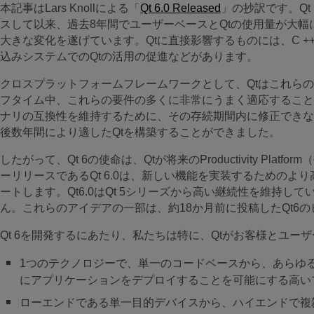
本記事はLars Knollによる「
Qt 6.0 Released
」の抄訳です。
Q
スして以来、過去8年間でユーザーベースとQtの使用量が大幅
大きな変化を遂げています。Qtに直接影響するものには、C +
込みシステムでのQtの活用の促進などがあります。
クロスプラットフォームフレームワークとして、Qtはこれらの
フタイム中、これらの要件の多くに非常にうまく適応することが
ナリの互換性を維持するために、その存続期間内に修正できない
後数年間により適したQtを構築することができました。
したがって、Qt 6の使命は、Qtが将来のProductivity Pl
ーリリースであるQt 6.0は、新しい機能を実装するための
ートします。Qt6.0はQt 5シリーズから高い継続性を維持
ん。これらのアイデアの一部は、約18か月前に投稿したQt6
Qt 6を開発するにあたり、私たちは特に、Qtがお客様とユ
1つのテクノロジーで、単一のコードベースから、あらゆ
にアプリケーションをデプロイすることを可能にする高い
ローエンドである単一目的デバイスから、ハイエンドで複