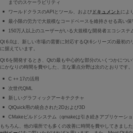
までのスケーラビリティ
ワールドクラスのAPIとツール、および
ドキュメント
によ
最小限の労力で大規模なコードベースを維持させる高い保
150万人以上のユーザーがいる大規模な開発者エコシステ
Qt 6.0は、新しい市場の需要に対応するQt 6シリーズの
に据えています。
Qt 6を開発するとき、Qtの最も中心的な部分のいくつかに
にかなりの時間を費やした、主な重点分野は次のとおりです。
C ++ 17の活用
次世代QML
新しいグラフィックアーキテクチャ
QtQuick用の統合された2Dおよび3D
CMakeビルドシステム（qmakeは引き続きアプリケーシ
もちろん、他の場所でも多くの改善に時間を費やしてきました
wikiページ
をご覧いただければと思います。また、Meet Qt 6