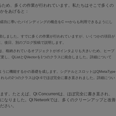
であるため、多くの作業が行われています。私たちはそこで多くの
かをあげると：
な成功に導いたバインディングの概念をC ++からも利用できるようにし
に向けて始動しました。すでに多くの作業が行われていますが、いくつかの項目が
ては、後日、別のブログ投稿で説明します。
これは、格納されているオブジェクトがポインタよりも大きいため、ヒープ
し、QListとQVectorを1つのクラスに統合しました。詳細について
がどのように機能するかの基礎を成します。シグナルとスロットはQMetaType
。これらの2つのクラスはQt 6でほぼ完全に書き直されました。詳細につい
。たとえば、Qt Concurrentは、ほぼ完全に書き直され、
りました。Qt Networkでは、多くのクリーンアップと改善
ださい。