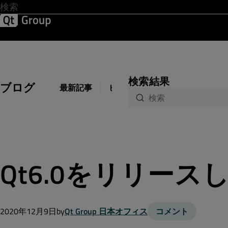
開発 & デザイン
ソフトウェア品質
ソリューション
サ
検索結果
ブログ
最新記事
ビジネス
開発
デザイン
Qt6.0をリリース
2020年12月9日
by
Qt Group 日本オフィス
コメント