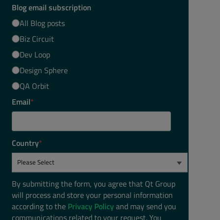
Blog email subscription
All Blog posts
Biz Circuit
Dev Loop
Design Sphere
QA Orbit
Email
*
Country
*
By submitting the form, you agree that Qt Group
will process and store your personal information
according to the
Privacy Policy
and may send you
communications related to your request. You