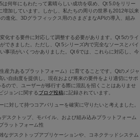
t 5は何年にもわたって素晴らしい成功を収め、Qt 5.0をリリー
に増加しています。しかし、私たちの周りの世界も2012年以来
+の進化、3Dグラフィックス用のさまざまなAPIの導入、組み
変化する要件に対応して調整する必要があります。Qt 5のライ
できました。ただし、Qt 5シリーズ内で完全なソースとバイ
事項がいくつかありました。Qt 6では、これらに対応し、今
atform（生産力あるプラットフォーム）に育てることです。Qtのメジャ
より高い自由度を提供し、現在および将来の要件をより適切にサポ
しているので、ユーザーが移行する際に混乱を招くことはありませ
のビジョンに関する
ブログ投稿
に記録されています。
ーザーに対して持つコアバリューを確実に守りたいと考えました。
るデスクトップ、モバイル、および組み込みプラットフォーム
プラットフォーム性
雑なデスクトップアプリケーションや、コネクテッドシステム