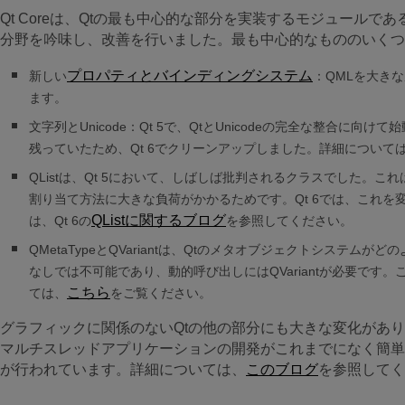
Qt Coreは、Qtの最も中心的な部分を実装するモジュール
分野を吟味し、改善を行いました。最も中心的なもののいくつ
プロパティとバインディングシステム
新しい
：QMLを大き
ます。
文字列とUnicode：Qt 5で、QtとUnicodeの完全な整合
残っていたため、Qt 6でクリーンアップしました。詳細につい
QListは、Qt 5において、しばしば批判されるクラスでした。
割り当て方法に大きな負荷がかかるためです。Qt 6では、これを変更
QListに関するブログ
は、Qt 6の
を参照してください。
QMetaTypeとQVariantは、Qtのメタオブジェクトシステム
なしでは不可能であり、動的呼び出しにはQVariantが必要です
こちら
ては、
をご覧ください。
グラフィックに関係のないQtの他の部分にも大きな変化があります
マルチスレッドアプリケーションの開発がこれまでになく簡単にな
が行われています。詳細については、
このブログ
を参照してく