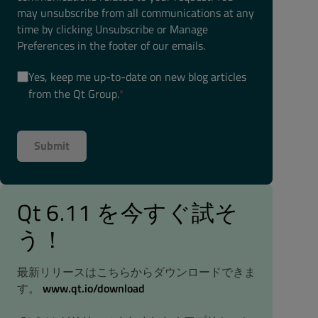
may unsubscribe from all communications at any
time by clicking Unsubscribe or Manage
Preferences in the footer of our emails.
Yes, keep me up-to-date on new blog articles
from the Qt Group.
*
Qt 6.11 を今すぐ試そ
う！
最新リリースはこちらからダウンロードできま
す。
www.qt.io/download