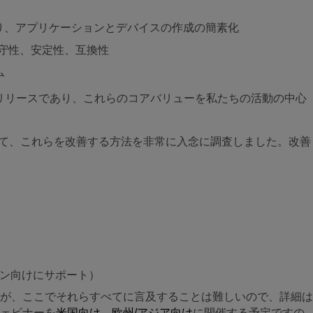
り、アプリケーションとデバイスの作成の
簡素化
守性、安定性、互換性
ム
最初のリリースであり、これらのコアバリューを私たちの活動の中心
ついて、これらを改善する方法を非常に入念に調査しました。改善
ョン向けにサポート）
が、ここでそれらすべてに言及することは難しいので、詳細は
ウェビナーを
米国向け
、
欧州/アジア向け
に開催する予定ですの