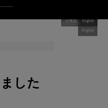
Login to Qt Account
日本語
ポート・リソース
日本語
English
日本語
English
品質保証
しました