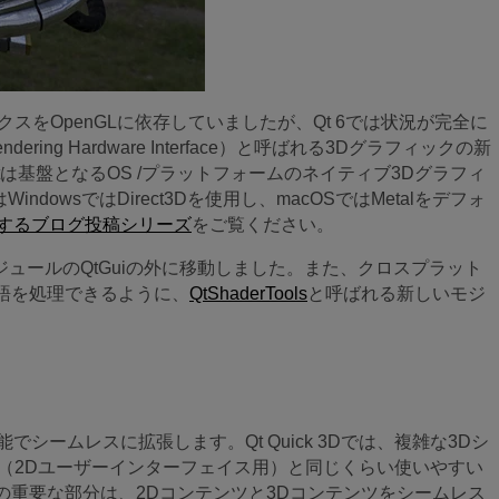
スをOpenGLに依存していましたが、Qt 6では状況が完全に
ring Hardware Interface）と呼ばれる3Dグラフィックの新
は基盤となるOS /プラットフォームのネイティブ3Dグラフィ
ndowsではDirect3Dを使用し、macOSではMetalをデフォ
関するブログ投稿シリーズ
をご覧ください。
ジュールのQtGuiの外に移動しました。また、クロスプラット
言語を処理できるように、
QtShaderTools
と呼ばれる新しいモジ
3D機能でシームレスに拡張します。Qt Quick 3Dでは、複雑な3Dシ
部分（2Dユーザーインターフェイス用）と同じくらい使いやすい
の重要な部分は、2Dコンテンツと3Dコンテンツをシームレス