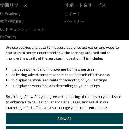
学習リソース
サポート＆サービス
Qt Academy
サポート
教育機関向け
パートナー
Qt ドキュメンテーション
Qt Forum
We use cookies and data to measure audience activation and website
statistics to better understand how the services are used and to
improve the quality of the services in question. This includes:
the development and improvement of new services
© 2026 The Qt Company
delivering advertisements and measuring their effectiveness
Legal Notice
to display personalized content depending on your settings
Privacy and Cookie Policy
to display personalized ads depending on your settings
Terms & Conditions
By clicking “Allow All”, you agree to the storing of cookies on your device
Trust Center
to enhance site navigation, analyze site usage, and assist in our
Cookie Settings
marketing efforts. You can also manage your preferences here.
Email Preferences
Allow All
Qt Group includes The Qt Company Oy and its global subsidiaries and affiliates.