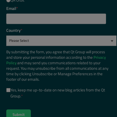
QA Orbit
Email
*
Country
*
By submitting the form, you agree that Qt Group will process
and store your personal information according to the
Privacy
Policy
and may send you communications related to your
request. You may unsubscribe from all communications at any
time by clicking Unsubscribe or Manage Preferences in the
footer of our emails.
Yes, keep me up-to-date on new blog articles from the Qt
Group.
*