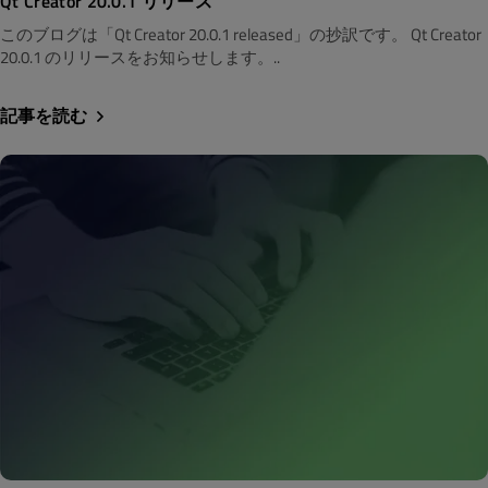
Qt Creator 20.0.1 リリース
このブログは「Qt Creator 20.0.1 released」の抄訳です。 Qt Creator
20.0.1 のリリースをお知らせします。..
記事を読む