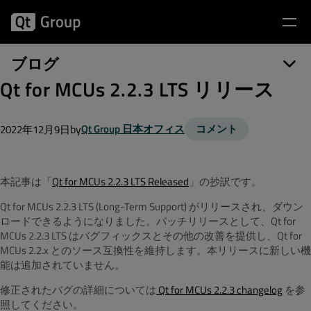
ブログ
Qt for MCUs 2.2.3 LTS リリース
by
Qt Group 日本オフィス
コメント
2022年12月9日
本記事は「
Qt for MCUs 2.2.3 LTS Released
」の抄訳です。
Qt for MCUs 2.2.3 LTS (Long-Term Support) がリリースされ、ダウン
ロードできるようになりました。パッチリリースとして、Qt for
MCUs 2.2.3 LTS はバグフィックスとその他の改善を提供し、Qt for
MCUs 2.2.x とのソース互換性を維持します。本リリースに新しい機
能は追加されていません。
修正されたバグの詳細については
Qt for MCUs 2.2.3 changelog
を参
照してください。