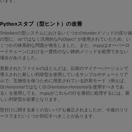
います。
Pythonスタブ（型ヒント）の改善
Shibokenの型システムにおけるいくつかのdunderメソッドの戻り値
の型に、strではなく汎用的なPyObject* が使用されていたため、い
くつかの体系的な問題が発生しました。また、mypyはオーバーロ
ードチェーンにおける一貫性のない静的メソッドを処理できない
場合がありました。
更新されたファイルのほとんどは、以前のマイナーバージョンで
導入された新しい列挙型を使用しているサンプルやチュートリア
ルで、互換性を保つために用意されている許容モード（例えば、
Qt.HorizontalではなくQt.Orientation.Horizontalを使用すべきであ
る）を使用しても、mypyがこれらの行を適切に処理するには、新
しい列挙型が必要となります。
型付けに関する多くの古いバグも修正されましたが、今後のリリ
ースでまだいくつか対応すべきことがあります。