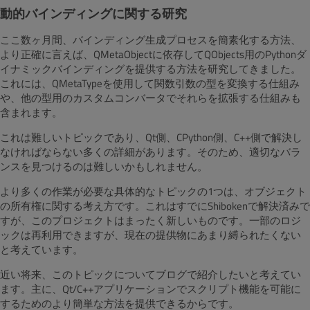
動的バインディングに関する研究
ここ数ヶ月間、バインディング生成プロセスを簡素化する方法、
より正確に言えば、QMetaObjectに依存してQObjects用のPythonダ
イナミックバインディングを提供する方法を研究してきました。
これには、QMetaTypeを使用して関数引数の型を変換する仕組み
や、他の型用のカスタムコンバータでそれらを拡張する仕組みも
含まれます。
これは難しいトピックであり、Qt側、CPython側、C++側で解決し
なければならない多くの詳細があります。そのため、適切なバラ
ンスを見つけるのは難しいかもしれません。
より多くの作業が必要な具体的なトピックの1つは、オブジェクト
の所有権に関する考え方です。これはすでにShibokenで解決済みで
すが、このプロジェクトはまったく新しいものです。一部のロジ
ックは再利用できますが、現在の提供物にあまり縛られたくない
と考えています。
近い将来、このトピックについてブログで紹介したいと考えてい
ます。主に、Qt/C++アプリケーションでスクリプト機能を可能に
するためのより簡単な方法を提供できるからです。