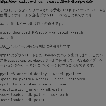
https://download.qt.io/official_releases/QtForPython/pyside6/
または、まもなくリリースされる予定の
バージョン 0.1.4 を
qtpip
使用してホイールを直接ダウンロードすることもできます。
ホイール用は以下の通りです。
aarch64
qtpip download PySide6 --android --arch
aarch64
ホイール用にも同様に利用可能です。
x86_64
はダウンロードしたwheelsへのパスを出力します。このパ
qtpip
スを pyside6-android-deploy ツールで使用して、PySide6アプリケ
ーションをAndroid向けにパッケージ化することができます。
pyside6-android-deploy --wheel-pyside=
<path_to_pyside6_wheel> --wheel-shiboken=
<path_to_shiboken_wheel> --name
<application_name> --ndk-path=
<downloaded_ndk_path> --sdk-path=
<downloaded_sdk_path>