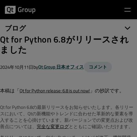
ブログ
Qt for Python 6.8がリリースされ
ました
by
Qt Group 日本オフィス
コメント
2024年10月11日
本稿は「
」の抄訳です。
Qt for Python release: 6.8 is out now!
Qt for Python 6.8の最新リリースをお知らせいたします。各リリー
スにおいて、Qtの新機能やトレンドに合わせた革新的な要素を導
入することを心掛けています。新バージョンでの変更点および改
善点については、
完全な変更ログ
とともにご確認いただけます。