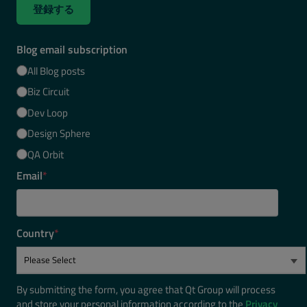
登録する
Blog email subscription
All Blog posts
Biz Circuit
Dev Loop
Design Sphere
QA Orbit
Email
*
Country
*
By submitting the form, you agree that Qt Group will process
and store your personal information according to the
Privacy