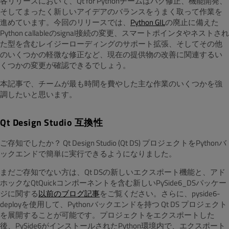
各リリースにおいて、Qt for Pythonチームはバグ修正、機能開発、
そしてまったく新しいアイデアのバランスをうまく取って作業を
進めています。今回のリリースでは、
Python GIL
の廃止に備えた
Python callableのsignal接続の変更、スマートポインタやネストされ
た型を含むレイジーローディングのサポート拡張、そしてその他
のいくつかの軽微な修正など、現在の提供物の改善に関連するい
くつかの変更が確認できるでしょう。
本記事で、チームが最も時間を費やした主な作業のいくつかを強
調したいと思います。
Qt Design Studio 互換性
ご存知でしたか？ Qt Design Studio (Qt DS) プロジェクトをPythonバ
ックエンドで簡単に実行できるようになりました。
まだご存知でない方は、Qt DSの新しいエクスポート機能と、アド
ホックなQtQuickコンポーネントを含む新しいPySide6_DSパッケー
ジに関する
以前のブログ記事
をご覧ください。さらに、pyside6-
deployを使用して、Pythonバックエンドを持つ Qt DS プロジェクト
を展開することが可能です。プロジェクトをエクスポートした
後、PySide6がインストールされたPython環境内で、エクスポート