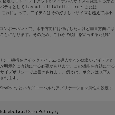
ポリシーを指定します： レイアウトがアイテムのサイズを変更するかど
ロパティとして
または
Layout.fillWidth: true
。これによって、アイテムはその好ましいサイズを越えて縮小
Iコンポーネントで、水平方向には伸ばしたいけど垂直方向には
ことになります
そのため、これらの項目を宣言するたびに
。
。
ズポリシー機構をクイックアイテムに導入するのは良いアイデアだ
が明示的に有効にする必要があります。この機能を有効にする
のサイズポリシーで上書きされます。例えば、ボタンは水平方
されます。
DefaultSizePolicy というグローバルなアプリケーション属性を設定す