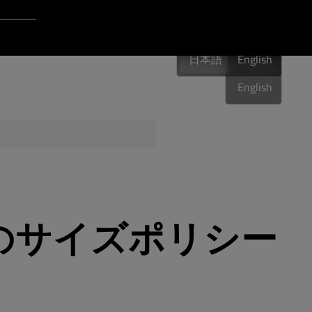
Login to Qt Account
日本語
ポート・リソース
日本語
English
日本語
English
品質保証
rols のサイズポリシー