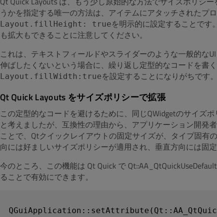
Qt Quick Layouts は、もう少し原始的な方法でサイズ
うかを指定する唯一の方法は、アイテムにアタッチされたプ
を明示的に設定することです
Layout.fillHeight: true
も拡大もできることに注意してください。
これは、テキストフィールドやスライダーのような一般的なU
伸ばしたくないという場合に、繰り返し定型的なコードを書く
設定することになりがちです
Layout.fillWidth:trueを
Qt Quick Layouts をサイズポリシーで拡張
この定型的なコードを避けるために、同じQWidgetのサイ
と考えましたが、互換性の理由から、アプリケーション開発者
ことで、Qtクイックレイアウトの固定サイズが、タイプ固有
向には好ましいサイズポリシーが適用され、垂直方向には固定
今のところ、この機能は Qt Quick で Qt::AA_QtQuickUse
ることで有効にできます。