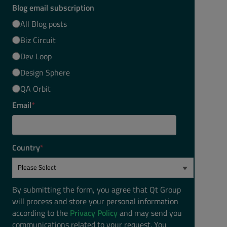
Blog email subscription
All Blog posts
Biz Circuit
Dev Loop
Design Sphere
QA Orbit
Email
*
Country
*
By submitting the form, you agree that Qt Group
will process and store your personal information
according to the
Privacy Policy
and may send you
communications related to your request. You