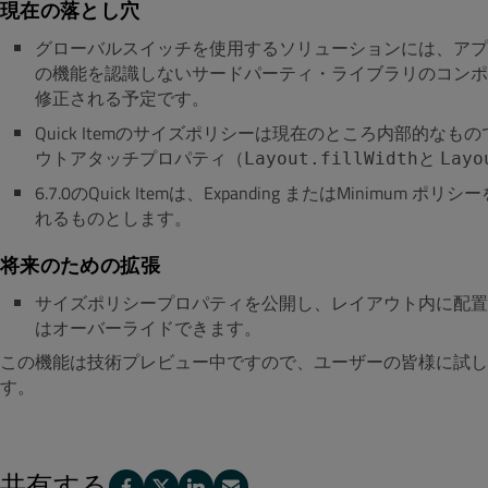
現在の落とし穴
グローバルスイッチを使用するソリューションには、アプ
の機能を認識しないサードパーティ・ライブラリのコンポ
修正される予定です。
Quick Itemのサイズポリシーは現在のところ内部的
ウトアタッチプロパティ（
Layout.fillWidthと
Layo
6.7.0のQuick Itemは、
Expanding
または
Minimum
ポリシー
れるものとします。
将来のための拡張
サイズポリシープロパティを公開し、レイアウト内に配置され
はオーバーライドできます。
この機能は技術プレビュー中ですので、ユーザーの皆様に試
す。
共有する