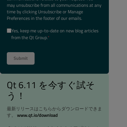
may unsubscribe from all communications at any
time by clicking Unsubscribe or Manage
Preferences in the footer of our emails.
Yes, keep me up-to-date on new blog articles
from the Qt Group.
*
Qt 6.11 を今すぐ試そ
う！
最新リリースはこちらからダウンロードできま
す。
www.qt.io/download