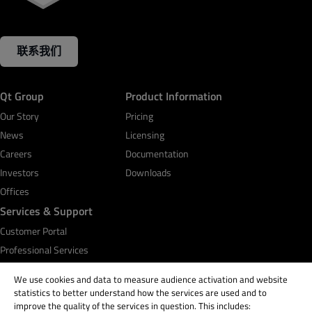
联系我们
Qt Group
Product Information
Our Story
Pricing
News
Licensing
Careers
Documentation
Investors
Downloads
Offices
Services & Support
Customer Portal
Professional Services
Qt Academy
We use cookies and data to measure audience activation and website
statistics to better understand how the services are used and to
improve the quality of the services in question. This includes: