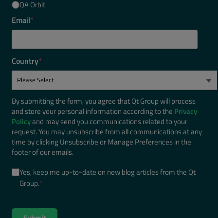
QA Orbit
Email
*
Country
*
By submitting the form, you agree that Qt Group will process
and store your personal information according to the
Privacy
Policy
and may send you communications related to your
request. You may unsubscribe from all communications at any
time by clicking Unsubscribe or Manage Preferences in the
footer of our emails.
Yes, keep me up-to-date on new blog articles from the Qt
Group.
*