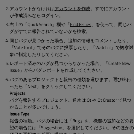
アカウントがなければ
アカウントを作成
。すでにアカウント
が作成済みならログイン。
右上の「Quick Search」欄や「
Find Issues
」を使って、同じバ
グがすでに報告されていないかを検索。
同じバグが見つかった場合、追加の情報をコメントしたり、
「Vote for it」でそのバグに投票したり、「Watch it」で観察対
象に指定したりしてください。
レポート済みのバグが見つからなかった場合、「Create New
Issue」からバグレポートを作成してください。
バグのあるプロジェクトと報告の種類を選びます。選び終わ
ったら「Next」をクリックしてください。
Projects
バグを報告するプロジェクト。通常は Qt や Qt Creator で見つ
かることが多いでしょう。
Issue Type
報告の種類。バグの場合には「Bug」を、機能の追加などの要
望の場合には「Suggestion」を選択してください。そのほかの