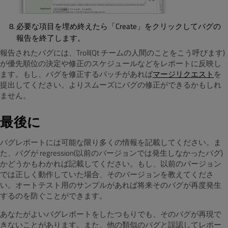
必要な項目を埋め終えたら「Create」をクリックしてバグの
報告を終了します。
報告されたバグには、Troll(Qt チームの人間のことをこう呼びます)
が優先順位の決定や修正のスケジュールなどをレポートに反映し
ます。もし、バグを修正するパッチがあれば
マージリクエスト
を
提出してください。よりスムーズにバグの修正ができるかもしれ
ません。
最後に
バグレポートには可能な限り多くの情報を記載してください。ま
た、バグが regression(以前のバージョンでは発生しなかったバグ)
かどうかもわかれば記載してください。もし、以前のバージョン
では正しく動作していた場合、そのバージョンを教えてくださ
い。オートテスト用のサンプルがあれば将来そのバグが再度発生
するのを防ぐことができます。
あなたがよいバグレポートをしたつもりでも、そのバグが再現で
きないことがあります。また、他の類似のバグと誤認してレポー