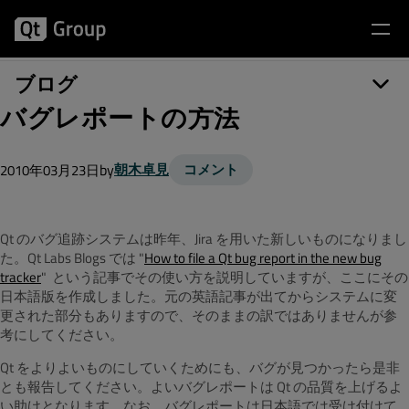
ブログ
バグレポートの方法
by
朝木卓見
コメント
2010年03月23日
Qt のバグ追跡システムは昨年、Jira を用いた新しいものになりまし
た。Qt Labs Blogs では "
How to file a Qt bug report in the new bug
tracker
" という記事でその使い方を説明していますが、ここにその
日本語版を作成しました。元の英語記事が出てからシステムに変
更された部分もありますので、そのままの訳ではありませんが参
考にしてください。
Qt をよりよいものにしていくためにも、バグが見つかったら是非
とも報告してください。よいバグレポートは Qt の品質を上げるよ
い助けとなります。なお、バグレポートは日本語では受け付けて