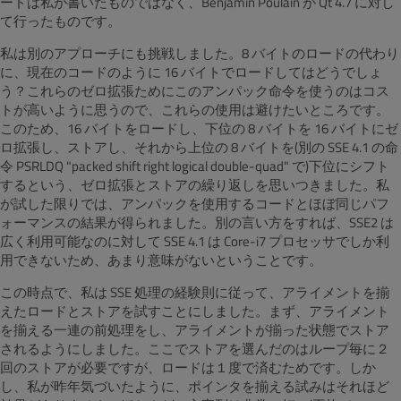
ードは私が書いたものではなく、Benjamin Poulain が Qt 4.7 に対し
て行ったものです。
私は別のアプローチにも挑戦しました。8 バイトのロードの代わり
に、現在のコードのように 16 バイトでロードしてはどうでしょ
う？これらのゼロ拡張ためにこのアンパック命令を使うのはコス
トが高いように思うので、これらの使用は避けたいところです。
このため、16 バイトをロードし、下位の 8 バイトを 16 バイトにゼ
ロ拡張し、ストアし、それから上位の 8 バイトを(別の SSE 4.1 の命
令 PSRLDQ "packed shift right logical double-quad" で)下位にシフト
するという、ゼロ拡張とストアの繰り返しを思いつきました。私
が試した限りでは、アンパックを使用するコードとほぼ同じパフ
ォーマンスの結果が得られました。別の言い方をすれば、SSE2 は
広く利用可能なのに対して SSE 4.1 は Core-i7 プロセッサでしか利
用できないため、あまり意味がないということです。
この時点で、私は SSE 処理の経験則に従って、アライメントを揃
えたロードとストアを試すことにしました。まず、アライメント
を揃える一連の前処理をし、アライメントが揃った状態でストア
されるようにしました。ここでストアを選んだのはループ毎に２
回のストアが必要ですが、ロードは１度で済むためです。しか
し、私が昨年気づいたように、ポインタを揃える試みはそれほど