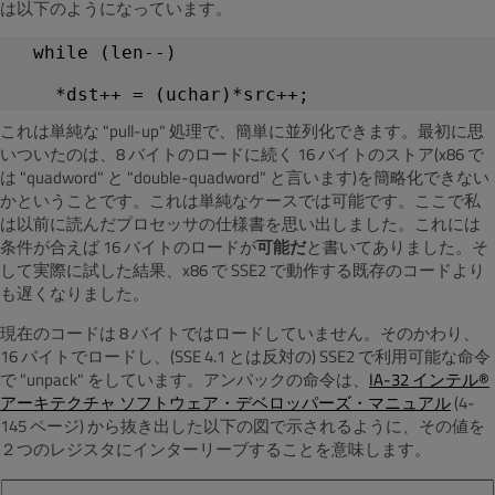
は以下のようになっています。
  while (len--)
    *dst++ = (uchar)*src++;
これは単純な "pull-up" 処理で、簡単に並列化できます。最初に思
いついたのは、8 バイトのロードに続く 16 バイトのストア(x86 で
は "quadword" と "double-quadword" と言います)を簡略化できない
かということです。これは単純なケースでは可能です。ここで私
は以前に読んだプロセッサの仕様書を思い出しました。これには
条件が合えば 16 バイトのロードが
可能だ
と書いてありました。そ
して実際に試した結果、x86 で SSE2 で動作する既存のコードより
も遅くなりました。
現在のコードは 8 バイトではロードしていません。そのかわり、
16 バイトでロードし、(SSE 4.1 とは反対の) SSE2 で利用可能な命令
で "unpack" をしています。アンパックの命令は、
IA-32 インテル®
アーキテクチャ ソフトウェア・デベロッパーズ・マニュアル
(4-
145 ページ) から抜き出した以下の図で示されるように、その値を
２つのレジスタにインターリーブすることを意味します。