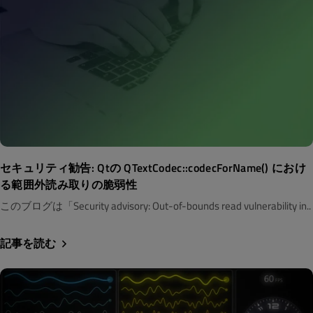
セキュリティ勧告: Qtの QTextCodec::codecForName() におけ
る範囲外読み取りの脆弱性
このブログは「Security advisory: Out-of-bounds read vulnerability in..
記事を読む