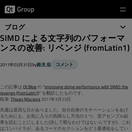
ブログ
SIMD による文字列のパフォーマ
ンスの改善: リベンジ (fromLatin1)
by
鈴木 佑
コメント
2011年03月31日
この記事は
Qt Blog
の "
Improving string performance with SIMD: the
revenge (fromLatin1)
" を翻訳したものです。
執筆:
Thiago Macieira
2011年3月23日
先週は退屈な日がありました。自分自身のモチベーションをあげ
るためにも、お気に入りの気晴らし方法の１つ、逆アセンブル結
果を読むことにしました(決して暇なわけではないんですが)。これ
はコンパイラが、あるコードのセクションをどう最適化をしてい