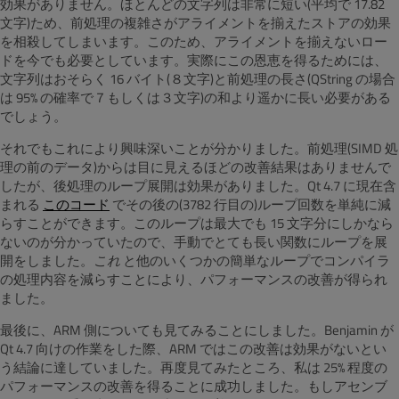
効果がありません。ほとんどの文字列は非常に短い(平均で 17.82
文字)ため、前処理の複雑さがアライメントを揃えたストアの効果
を相殺してしまいます。このため、アライメントを揃えないロー
ドを今でも必要としています。実際にこの恩恵を得るためには、
文字列はおそらく 16 バイト(８文字)と前処理の長さ(QString の場合
は 95% の確率で７もしくは３文字)の和より遥かに長い必要がある
でしょう。
それでもこれにより興味深いことが分かりました。前処理(SIMD 処
理の前のデータ)からは目に見えるほどの改善結果はありませんで
したが、後処理のループ展開は効果がありました。Qt 4.7 に現在含
まれる
このコード
でその後の(3782 行目の)ループ回数を単純に減
らすことができます。このループは最大でも 15 文字分にしかなら
ないのが分かっていたので、手動でとても長い関数にループを展
開をしました。
これ
と他のいくつかの簡単なループでコンパイラ
の処理内容を減らすことにより、パフォーマンスの改善が得られ
ました。
最後に、ARM 側についても見てみることにしました。Benjamin が
Qt 4.7 向けの作業をした際、ARM ではこの改善は効果がないとい
う結論に達していました。再度見てみたところ、私は 25% 程度の
パフォーマンスの改善を得ることに成功しました。もしアセンブ