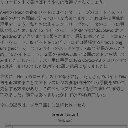
リコードを手で書けばもう少しは改善できるでしょう。
ARM の Neon の命令セットにはインターリーブのロード／ストア
命令のとても面白い組み合わせが含まれます。これは主に画像処
理用でしょう。私たちは非インターリーブのデータのロードに興
味があるため、8 か 16 バイトのロード(ARM では "doubleword" と
"quadword" と言います)に限られます。最初に書いたコードは 8 バ
イトをロード、(8 ビットを 16 ビットにゼロ拡張する)"move long
unsigned"、そして 16 バイトのストアです。x86 で効果があったた
め、16 バイトロード、２回の VMOVL.U8 と２回のストアを試して
みました。しかし、テスト用に手元にある Cortex-A8 プロセッサで
は改善しませんでした(わずかに悪い結果になりました)。
最後に、Neon のロード／ストア命令には、たくさんのバイトの転
送を追加することでアドレスレジスタを(自分で行う手間を省いて)
更新する方法があり、このアセンブリコードを手で書いて確認し
てみました。効果はありましたがわずか 3% 程度でした。
今回の記事は、グラフ無しには終われません。