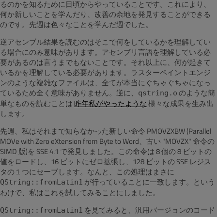
るのかを知るために日頃からやっていることです。これにより、
何か新しいことを学んだり、改善の余地を発見することができる
のです。先週は色々なことを学んだ週でした。
逆アセンブル結果を読むのはそこで何をしているかを理解してい
る場合にのみ意味があります。アセンブリ言語を理解している必
要があるのは言うまでもないことです。それ以上に、何が起きて
いるかを理解している必要があります。ラスターペイントエンジ
ンのような複雑なファイルは、全てが本当にぐちゃぐちゃになっ
ているため全く意味がありません。逆に、
のような簡
qstring.o
単なものを読むことは
昨年私がやったような
様々な成果を生み出
します。
先週、私はそれまで知らなかった新しい命令 PMOVZXBW (Parallel
MOVe with Zero eXtension from Byte to Word、古い "MOVZX" 命令の
SIMD 版)を SSE 4.1 で発見しました。この命令は 8 個の 8 ビットの
値をロードし、16 ビットにゼロ拡張し、128 ビットの SSE レジス
タの１つにセーブします。なんと、この処理はまさに
が行っていることに一致します。という
QString::fromLatin1
わけで、私はこれを試してみることにしました。
を見てみると、汎用バージョンのコード
QString::fromLatin1