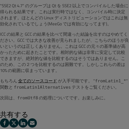
"SSE2 Qt 4.7" のグループは Qt を SSE2 以上でコンパイルした場合に
得られる結果です。これは実行時ではなく、コンパイル時に決定
されます。ほとんどの Linux ディストリビューションではこれは無
効化されているでしょう(MeeGo では有効になってます)。
ICC の結果と GCC の結果を比べて間違った結論を出すのはやめてく
ださい。GCC では大きな改善が見られましたが、こちらのほうが良
いというのは正しくありません。これは GCC の元々の基準値が高
かったために起きたことです。相対的な値は非常に安定して比較
できますが、絶対的な値を比較するのはそうではありません。こ
のため、この２つを比較するのは困難です。しかしこれらの差は
10% の範囲に収まっています。
もちろん
全てのソースコード
が入手可能です。 "
"
fromLatin1_*
関数と
テストをご覧ください。
fromLatin1Alternatives
次回は、
の処理についてです。お楽しみに。
fromUtf8
共有する