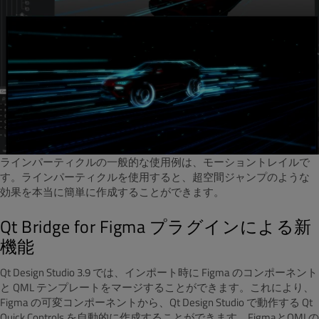
ラインパーティクルの一般的な使用例は、モーショントレイルで
す。ラインパーティクルを使用すると、超空間ジャンプのような
効果を本当に簡単に作成することができます。
Qt Bridge for Figma プラグインによる新
機能
Qt Design Studio 3.9 では、インポート時に Figma のコンポーネント
と QML テンプレートをマージすることができます。これにより、
Figma の可変コンポーネントから、Qt Design Studio で動作する Qt
Quick Controls を自動的に作成することができます。FigmaとQMLの