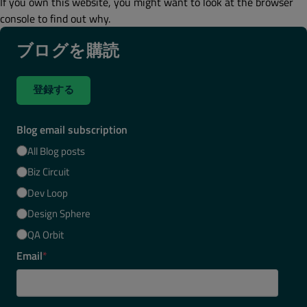
If you own this website, you might want to look at the browser
console to find out why.
ブログを購読
登録する
Blog email subscription
All Blog posts
Biz Circuit
Dev Loop
Design Sphere
QA Orbit
Email
*