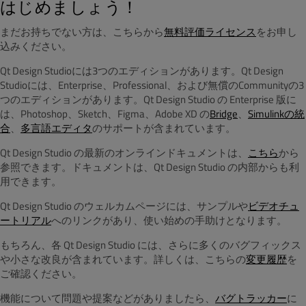
はじめましょう！
まだお持ちでない方は、こちらから
無料評価ライセンス
をお申し
込みください。
Qt Design Studioには3つのエディションがあります。Qt Design
Studioには、Enterprise、Professional、および無償のCommunityの3
つのエディションがあります。Qt Design Studio の Enterprise 版に
は、Photoshop、Sketch、Figma、Adobe XD の
Bridge
、
Simulinkの統
合
、
多言語エディタ
のサポートが含まれています。
Qt Design Studio の最新のオンラインドキュメントは、
こちら
から
参照できます。ドキュメントは、Qt Design Studio の内部からも利
用できます。
Qt Design Studio のウェルカムページには、サンプルや
ビデオチュ
ートリアル
へのリンクがあり、使い始めの手助けとなります。
もちろん、各 Qt Design Studio には、さらに多くのバグフィックス
や小さな改良が含まれています。詳しくは、こちらの
変更履歴
を
ご確認ください。
機能について問題や提案などがありましたら、
バグトラッカー
に