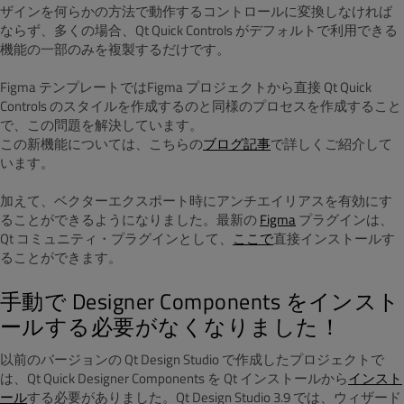
ザインを何らかの方法で動作するコントロールに変換しなければ
ならず、多くの場合、Qt Quick Controls がデフォルトで利用できる
機能の一部のみを複製するだけです。
Figma テンプレートではFigma プロジェクトから直接 Qt Quick
Controls のスタイルを作成するのと同様のプロセスを作成すること
で、この問題を解決しています。
この新機能については、こちらの
ブログ記事
で詳しくご紹介して
います。
加えて、ベクターエクスポート時にアンチエイリアスを有効にす
ることができるようになりました。最新の
Figma
プラグインは、
Qt コミュニティ・プラグインとして、
ここで
直接インストールす
ることができます。
手動で Designer Components をインスト
ールする必要がなくなりました！
以前のバージョンの Qt Design Studio で作成したプロジェクトで
は、Qt Quick Designer Components を Qt インストールから
インスト
ール
する必要がありました。Qt Design Studio 3.9 では、ウィザード