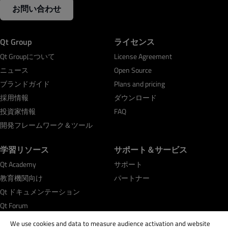
お問い合わせ
Qt Group
ライセンス
Qt Groupについて
License Agreement
ニュース
Open Source
ブランドガイド
Plans and pricing
採用情報
ダウンロード
投資家情報
FAQ
開発フレームワーク＆ツール
学習リソース
サポート＆サービス
Qt Academy
サポート
教育機関向け
パートナー
Qt ドキュメンテーション
Qt Forum
We use cookies and data to measure audience activation and website