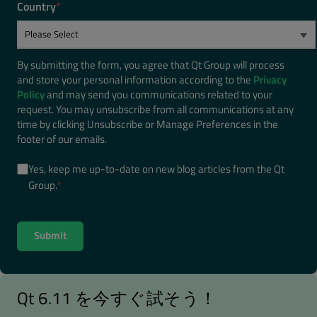
Country
*
By submitting the form, you agree that Qt Group will process
and store your personal information according to the
Privacy
Policy
and may send you communications related to your
request. You may unsubscribe from all communications at any
time by clicking Unsubscribe or Manage Preferences in the
footer of our emails.
Yes, keep me up-to-date on new blog articles from the Qt
Group.
*
Qt 6.11 を今すぐ試そう！