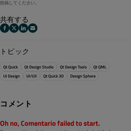
投稿してください。
共有する
トピック
Qt Quick
Qt Design Studio
Qt Design Tools
Qt QML
UI Design
UI/UX
Qt Quick 3D
Design Sphere
コメント
Oh no, Comentario failed to start.