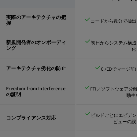
実際のアーキテクチャの把
コードから数分で抽出
握
新規開発者のオンボーディ
初日からシステム構造
ング
化
アーキテクチャ劣化の防止
CI/CDでマージ
Freedom from Interference
FFI／ソフトウェア分
の証明
動生
ビルドごとにエビデン
コンプライアンス対応
ビューの誤