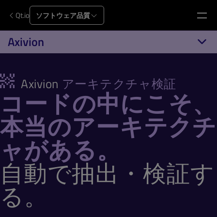
Qt.io
ソフトウェア品質
Axivion
Axivion
アーキテクチャ検証
コードの中にこそ、
本当のアーキテクチ
ャがある。
自動で抽出・検証す
る。