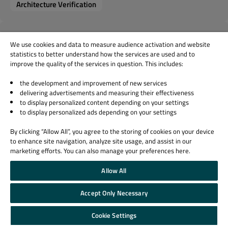
Architecture Verification
アーキテクチャ検証を実装する際のよくある
We use cookies and data to measure audience activation and website
落とし穴は何ですか？
statistics to better understand how the services are used and to
Architecture Verification
improve the quality of the services in question. This includes:
the development and improvement of new services
チームはアーキテクチャ検証をCI/CDパイプ
delivering advertisements and measuring their effectiveness
ラインにどのように統合すべきですか？
to display personalized content depending on your settings
to display personalized ads depending on your settings
Architecture Verification
By clicking “Allow All”, you agree to the storing of cookies on your device
to enhance site navigation, analyze site usage, and assist in our
Axivion アーキテクチャ検証は大規模なコー
marketing efforts. You can also manage your preferences here.
ドベースにどのようにスケールしますか？
Architecture Verification
Allow All
Accept Only Necessary
アーキテクチャ検証を導入後、チームが得ら
れる具体的なメリットは何ですか？
Cookie Settings
Architecture Verification