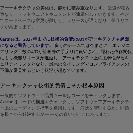
アーーキテクチャの劣化は、静かに積み重なります。
近道が積み
重なり、ソフトウェアドキュメントが陳腐化していきます。やが
てコードベースは変更が難しく、リリースが遅くなり、保守リス
クが高まります。
Gartnerは、2027年までに技術的負債の80%がアーキテクチャ起因
になると警告しています。
多くのチームでは今まさに、エンジニ
アリング工数の40%が計画外の手戻りに費やされ、隠れた依存関係
により機能リリースが遅延し、アーキテクチャ上の脆弱性がセキ
ュリティリスクとなり、最悪のタイミングでコンプライアンスの
不備が露見するという状況が起きています。
アーキテクチャ技術的負債こそが根本原因
一般的なソフトウェア品質ツールはコードをチェックします。
Axivionはコードの
構造
をチェックし、ソフトウェアアーキテクチ
ャ上のコーディング標準を適用します。症状を管理するか、問題
を根本から解決するか——その違いがここにあります。