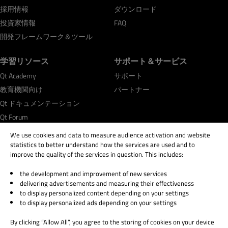
採用情報
ダウンロード
投資家情報
FAQ
開発フレームワーク＆ツール
学習リソース
サポート＆サービス
Qt Academy
サポート
教育機関向け
パートナー
Qt ドキュメンテーション
Qt Forum
We use cookies and data to measure audience activation and website
statistics to better understand how the services are used and to
improve the quality of the services in question. This includes:
the development and improvement of new services
© 2026 The Qt Company
delivering advertisements and measuring their effectiveness
Legal Notice
to display personalized content depending on your settings
Privacy and Cookie Policy
to display personalized ads depending on your settings
Terms & Conditions
By clicking “Allow All”, you agree to the storing of cookies on your device
Trust Center