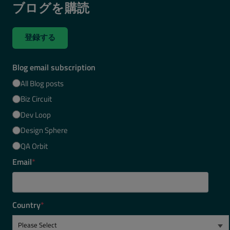
ブログを購読
登録する
Blog email subscription
All Blog posts
Biz Circuit
Dev Loop
Design Sphere
QA Orbit
Email
*
Country
*