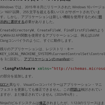
Windows では、2015 年 8 月にリリースされた Windows 10 バージョ
ン 1607 以降、255 文字を超える長いパス がサポートされていま
す。しかし、アプリケーションは新しい機能を使用するために
明
示的に選択する
必要がありました。
、
、
よう
CreateDirectoryW
CreateFileW
FindFirstFileWの
な
Win32 API関数を使用するアプリケーションは、例えばLLVM
W
Clangコンパイラのように、すぐに動作します。
残りのアプリケーションは、レジストリ・キー
KEY_LOCAL_MACHINE_SYSTEM\CurrentControlSet\Contro
設定し、
アプリケーションの manifest
に
を
1に
<
longPathAware
 xmlns
=
"http://schemas.micros
の部分を追加します。
GCCと
異なり、Visual C++コンパイラーはアプリケーション・マニ
フェストを更新しても修正できません。この
問題は
検討されてい
ますが、まだ修正されていません（2024年4月）。
Ninjaのビルドシステムは
修正
されましたが、1.12.0のリリースはま