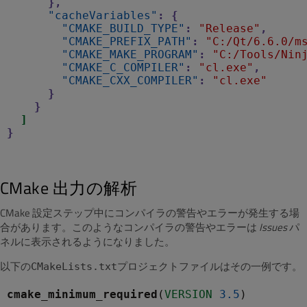
},
"cacheVariables"
:
{
"CMAKE_BUILD_TYPE"
:
"Release"
,
"CMAKE_PREFIX_PATH"
:
"C:/Qt/6.6.0/m
"CMAKE_MAKE_PROGRAM"
:
"C:/Tools/Nin
"CMAKE_C_COMPILER"
:
"cl.exe"
,
"CMAKE_CXX_COMPILER"
:
"cl.exe"
}
}
]
}
CMake 出力の解析
CMake 設定ステップ中にコンパイラの警告やエラーが発生する場
合があります。このようなコンパイラの警告やエラーは
Issues
パ
ネルに表示されるようになりました。
以下の
プロジェクトファイルはその一例です。
CMakeLists.txt
cmake_minimum_required
(
VERSION
3.5
)
