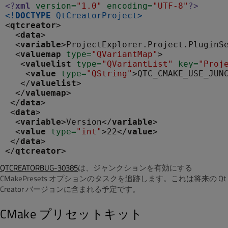
<?
xml
 version
=
"1.0"
 encoding
=
"UTF-8"
?>
<!
DOCTYPE
QtCreatorProject
>
<
qtcreator
>

  <
data
>

  <
variable
>ProjectExplorer.Project.PluginS
  <
valuemap
 type
=
"QVariantMap"
>

   <
valuelist
 type
=
"QVariantList"
 key
=
"Proj
    <
value
 type
=
"QString"
>QTC_CMAKE_USE_JUN
   </
valuelist
>

  </
valuemap
>

 </
data
>

 <
data
>

  <
variable
>Version</
variable
>

  <
value
 type
=
"int"
>22</
value
>

 </
data
>

</
qtcreator
QTCREATORBUG-30385
は、ジャンクションを有効にする
CMakePresets オプションのタスクを追跡します。これは将来の Qt
Creator バージョンに含まれる予定です。
CMake プリセットキット