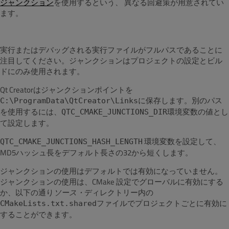
ジャンクション
を使用するという、 異なる回避策が用意されてい
ます。
実行またはデバッグされる実行ファイルがフルパスであることに
注目してください。ジャンクションはプロジェクトの設定とビル
ドにのみ使用されます。
Qt Creatorはジャンクションポイントを
保存します。別のパス
C:\ProgramData\QtCreator\Linksに
を使用するには、
環境変数の値とし
QTC_CMAKE_JUNCTIONS_DIR
て設定します。
環境変数を設定して、
QTC_CMAKE_JUNCTIONS_HASH_LENGTH
MD5ハッシュ長をデフォルト長さの32から短くします。
ジャンクションの使用はデフォルトでは有効になっていません。
ジャンクションの使用は、CMake 設定でグローバルに有効にする
か、以下の通り
ソース・
ディレクトリー内の
ファイルでプロジェクトごとに有効に
CMakeLists.txt.shared
することができます。