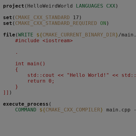
project
(HelloWeirdWorld 
LANGUAGES
CXX
)

set
(
CMAKE_CXX_STANDARD
set
(
CMAKE_CXX_STANDARD_REQUIRED
ON
)

file
(
WRITE
${
CMAKE_CURRENT_BINARY_DIR
}
/main
    #include <iostream>
    .
    int main()
    {
        std::cout << "Hello World!" << std:
        return 0;
    }
]]
)

execute_process
(

COMMAND
${
CMAKE_CXX_COMPILER
}