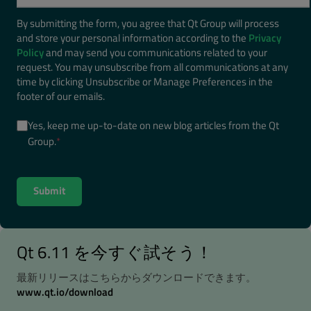
By submitting the form, you agree that Qt Group will process
and store your personal information according to the
Privacy
Policy
and may send you communications related to your
request. You may unsubscribe from all communications at any
time by clicking Unsubscribe or Manage Preferences in the
footer of our emails.
Yes, keep me up-to-date on new blog articles from the Qt
Group.
*
Qt 6.11 を今すぐ試そう！
最新リリースはこちらからダウンロードできます。
www.qt.io/download