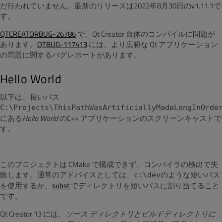
だ行われていません。最新のリリースは2022年8月30日のv1.11.1で
す。
QTCREATORBUG-26786
で、Qt Creator 自体のコンパイルに問題が
あります。
QTBUG-117413
には、より広範な Qt アプリケーション
の問題に関するバグレポートがあります。
Hello World
以下は、長いパス
C:\Projects\ThisPathWasArtificiallyMadeLongInOrde
にある
Hello World
のC++ アプリケーションのスクリーンキャストで
す。
このプロジェクトは CMake で構成できず、コンパイラの検出で失
敗します。通常のアドバイスとしては、
のような短いパス
c:\dev
を使用するか、
subst
でディレクトリを短いパスに割り当てること
です。
Qt Creator 13 には、
ソース
ディレクトリとビルドディレクトリに