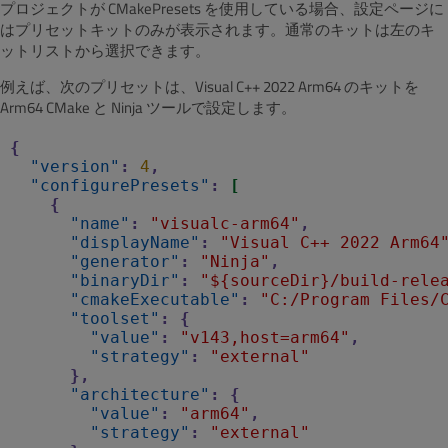
プロジェクトが CMakePresets を使用している場合、設定ページに
はプリセットキットのみが表示されます。通常のキットは左のキ
ットリストから選択できます。
例えば、次のプリセットは、Visual C++ 2022 Arm64 のキットを
Arm64 CMake と Ninja ツールで設定します。
{
"version"
:
4
,
"configurePresets"
:
[
{
"name"
:
"visualc-arm64"
,
"displayName"
:
"Visual C++ 2022 Arm64
"generator"
:
"Ninja"
,
"binaryDir"
:
"${sourceDir}/build-rele
"cmakeExecutable"
:
"C:/Program Files/
"toolset"
:
{
"value"
:
"v143,host=arm64"
,
"strategy"
:
"external"
},
"architecture"
:
{
"value"
:
"arm64"
,
"strategy"
:
"external"