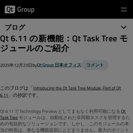
ブログ
Qt 6.11 の新機能：Qt Task Tree モ
ジュールのご紹介
by
Qt Group 日本オフィス
コメント
2025年12月23日
このブログは「
Introducing the Qt Task Tree Module, Part of Qt
」
の抄訳です。
6.11
Qt 6.11 で Technology Preview としてまもなく利用可能になる
Qt
Task Tree
モジュールは、自動化された非同期タスクを管理するた
めの包括的なソリューションです。しかし、このモジュールの本
当の特長は、単なる機能追加にとどまりません。最大のポイント