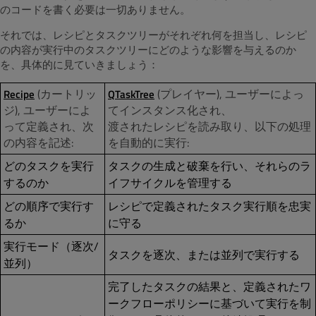
のコードを書く必要は一切ありません。
それでは、レシピとタスクツリーがそれぞれ何を担当し、レシピ
の内容が実行中のタスクツリーにどのような影響を与えるのか
を、具体的に見ていきましょう：
(カートリッ
(プレイヤー), ユーザーによっ
Recipe
QTaskTree
ジ), ユーザーによ
てインスタンス化され、
って定義され、次
渡されたレシピを読み取り、以下の処理
の内容を記述:
を自動的に実行:
どのタスクを実行
タスクの生成と破棄を行い、それらのラ
するのか
イフサイクルを管理する
どの順序で実行す
レシピで定義されたタスク実行順を忠実
るか
に守る
実行モード（逐次/
タスクを逐次、または並列で実行する
並列）
完了したタスクの結果と、定義されたワ
ークフローポリシーに基づいて実行を制