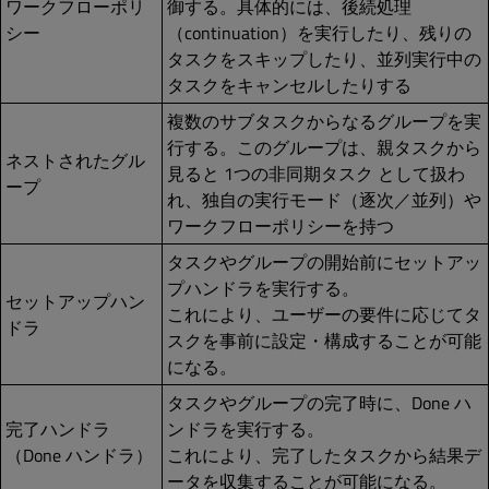
ワークフローポリ
御する。具体的には、後続処理
シー
（continuation）を実行したり、残りの
タスクをスキップしたり、並列実行中の
タスクをキャンセルしたりする
複数のサブタスクからなるグループを実
行する。このグループは、親タスクから
ネストされたグル
見ると 1つの非同期タスク として扱わ
ープ
れ、独自の実行モード（逐次／並列）や
ワークフローポリシーを持つ
タスクやグループの開始前にセットアッ
プハンドラを実行する。
セットアップハン
これにより、ユーザーの要件に応じてタ
ドラ
スクを事前に設定・構成することが可能
になる。
タスクやグループの完了時に、Done ハ
完了ハンドラ
ンドラを実行する。
（Done ハンドラ）
これにより、完了したタスクから結果デ
ータを収集することが可能になる。