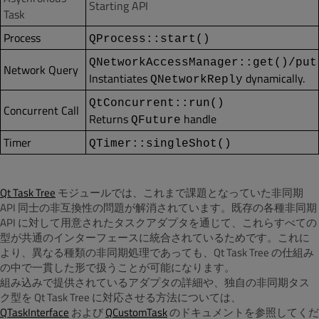
Starting API
Task
Process
QProcess::start()
QNetworkAccessManager::get()/put
Network Query
Instantiates
dynamically.
QNetworkReply
QtConcurrent::run()
Concurrent Call
Returns
handle
QFuture
Timer
QTimer::singleShot()
Qt Task Tree
モジュールでは、これまで課題となっていた非同期
API 同士の非互換性の問題が解消されています。既存の各種非同期
API に対して用意されたタスクアダプタを通じて、これらすべての
型が共通のインターフェースに統合されているためです。これに
より、異なる種類の非同期処理であっても、Qt Task Tree の仕組み
の中で一貫した形で扱うことが可能になります。
組み込みで提供されているアダプタの詳細や、独自の非同期タス
ク型を Qt Task Tree に対応させる方法については、
QTaskInterface
および
QCustomTask
のドキュメントを参照してくだ