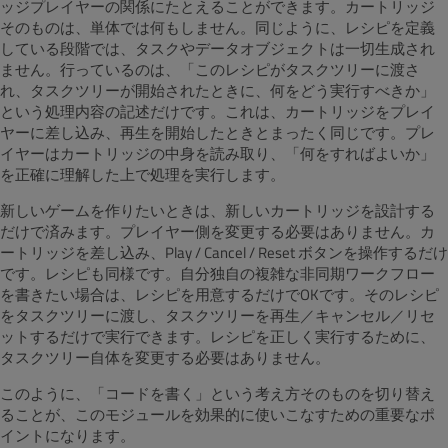
ッジプレイヤーの関係にたとえることができます。カートリッジ
そのものは、単体では何もしません。同じように、レシピを定義
している段階では、タスクやデータオブジェクトは一切生成され
ません。行っているのは、「このレシピがタスクツリーに渡さ
れ、タスクツリーが開始されたときに、何をどう実行すべきか」
という処理内容の記述だけです。これは、カートリッジをプレイ
ヤーに差し込み、再生を開始したときとまったく同じです。プレ
イヤーはカートリッジの中身を読み取り、「何をすればよいか」
を正確に理解した上で処理を実行します。
新しいゲームを作りたいときは、新しいカートリッジを設計する
だけで済みます。プレイヤー側を変更する必要はありません。カ
ートリッジを差し込み、Play / Cancel / Reset ボタンを操作するだけ
です。レシピも同様です。自分独自の複雑な非同期ワークフロー
を書きたい場合は、レシピを用意するだけでOKです。そのレシピ
をタスクツリーに渡し、タスクツリーを再生／キャンセル／リセ
ットするだけで実行できます。レシピを正しく実行するために、
タスクツリー自体を変更する必要はありません。
このように、「コードを書く」という考え方そのものを切り替え
ることが、このモジュールを効果的に使いこなすための重要なポ
イントになります。