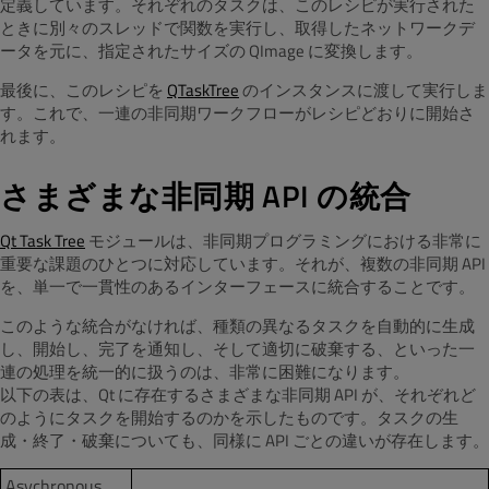
定義しています。それぞれのタスクは、このレシピが実行された
ときに別々のスレッドで関数を実行し、取得したネットワークデ
ータを元に、指定されたサイズの QImage に変換します。
最後に、このレシピを
QTaskTree
のインスタンスに渡して実行しま
す。これで、一連の非同期ワークフローがレシピどおりに開始さ
れます。
さまざまな非同期 API の統合
Qt Task Tree
モジュールは、非同期プログラミングにおける非常に
重要な課題のひとつに対応しています。それが、複数の非同期 API
を、単一で一貫性のあるインターフェースに統合することです。
このような統合がなければ、種類の異なるタスクを自動的に生成
し、開始し、完了を通知し、そして適切に破棄する、といった一
連の処理を統一的に扱うのは、非常に困難になります。
以下の表は、Qt に存在するさまざまな非同期 API が、それぞれど
のようにタスクを開始するのかを示したものです。タスクの生
成・終了・破棄についても、同様に API ごとの違いが存在します。
Asychronous