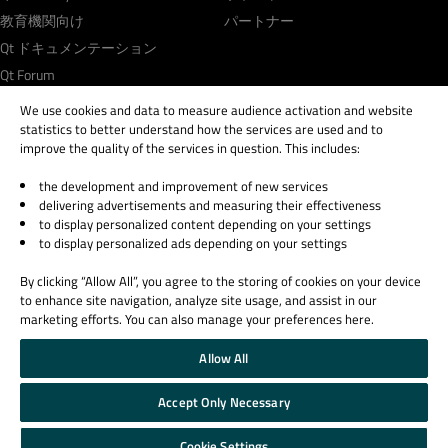
教育機関向け
パートナー
Qt ドキュメンテーション
Qt Forum
We use cookies and data to measure audience activation and website
statistics to better understand how the services are used and to
improve the quality of the services in question. This includes:
the development and improvement of new services
© 2026 The Qt Company
delivering advertisements and measuring their effectiveness
Legal Notice
to display personalized content depending on your settings
Privacy and Cookie Policy
to display personalized ads depending on your settings
Terms & Conditions
By clicking “Allow All”, you agree to the storing of cookies on your device
Trust Center
to enhance site navigation, analyze site usage, and assist in our
Cookie Settings
marketing efforts. You can also manage your preferences here.
Email Preferences
Allow All
Qt Group includes The Qt Company Oy and its global subsidiaries and affiliates.
Accept Only Necessary
Cookie Settings