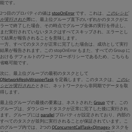
能です。
2つ目のプロパティの値は
stopOnError
です。これは、
このレシピ
が実行された
際に、最上位グループ直下のいずれかのタスクがエ
ラーで終了した場合、その時点でグループ全体の実行を停止し、
まだ実行されていないタスクはすべてスキップされ、エラーとし
て結果が報告されることを意味します。
一方、すべてのタスクが正常に完了した場合は、成功として実行
結果が報告されます。この stopOnError もまた、すべての Group に
おける デフォルトのワークフローポリシーであるため、こちらも
省略可能です。
次に、最上位グループの最初のタスクとして
QNetworkReplyWrapperTask
を定義します。このタスクは、
このレ
シピが実行された
ときに、ネットワークから非同期でデータを取
得します。
最上位グループの最後の要素は、ネストされた
Group
です。この
グループは、ダウンロードタスクが正常に完了した後に実行され
ます。グループには
parallel
プロパティが設定されており、内部の
すべてのタスクが並列に実行されることが保証されています。こ
のグループ内では、2つの
QConcurrentCallTask<QImage>
タスクを