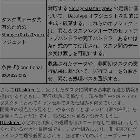
対応する
の定義に基
Storage<
>
DataType
づいて、DataType オブジェクトを動的に
タスク間データ共
生成・破棄する。これらのオブジェクト
有のための
は、異なるタスクやグループのセットア
オ
Storage<
>
DataType
ップハンドラや完了ハンドラ、あるいは
ブジェクト
条件式の中で使用され、タスク間のデー
タ受け渡しを可能にする。
収集されたデータや、非同期タスクの実
条件式(Conditional
行結果に基づいて、実行フローを分岐さ
expressions)
せ、異なる処理パスを選択する。
さらに
QTaskTree
は、完了したタスクに関する基本的な進捗情報を
提供するとともに、実行状態に関係なく、現在動作中のすべての
タスクをまとめてキャンセルできる仕組みを備えています。
開発者の視点から見ると、やるべきことは レシピ（表の左列）を
定義することだけ です。表の右列を見ると分かるように、
QTaskTree
がどれだけ多くの処理を追加コードなしで肩代わりして
くれているか が一目瞭然です。この仕組みにより、非同期プログ
ラミングで通常必要とされる、ほぼすべてのボイラープレートコ