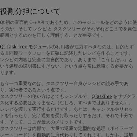
役割分担について
Qt 初の宣言的 C++ API であるため、このモジュールをどのように使
うのか、そして レシピ と タスクツリー がそれぞれどこまでを責任
範囲とするのかを正しく理解することが重要です。
Qt Task Tree
モジュールの利用者が注力すべきなのは、目的とす
る非同期ワークフローを正確に記述したレシピを作ることです。
レシピの内容は完全に宣言的であり、あくまで「こうしたい」と
いう処理の説明書にすぎない、という点を常に意識する必要があ
ります。
もう一つ重要なのは、タスクツリー自身がレシピの読み手であ
り、実行者であるという点です。
タスクツリーの使い方はとてもシンプルで、
QTaskTree
をサブクラ
ス化する必要はありません（むしろ、すべきではありません）。
レシピを渡して実行するだけです。あとは、キャンセルやリセッ
トを行ったり、完了通知を受け取ったりするだけ。それで十分で
す。そして、ここが最大のメリットです。
タスクツリーは内部で、大量の退屈で定型的な処理（ボイラープ
レートコード）を自動的に肩代わりしてくれます。しかも、追加