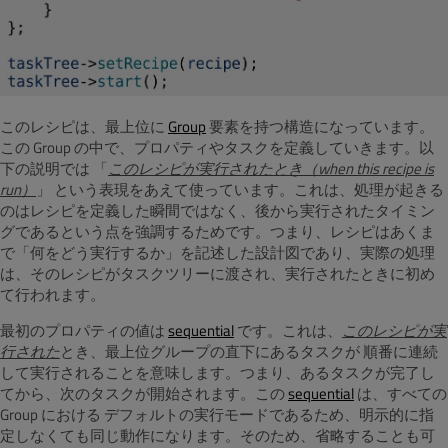
このレシピは、最上位に
Group
要素を持つ構造になっています。
この Group の中で、プロパティやタスクを定義していきます。以
下の説明では 「
このレシピが実行されたとき（when this recipe is
run）
」 という表現をあえて使っています。これは、処理が起きる
のはレシピを定義した瞬間ではなく、後から実行されたタイミン
グであるという点を強調するためです。つまり、レシピはあくま
で「何をどう実行するか」を記述した設計図であり、実際の処理
は、そのレシピがタスクツリーに渡され、実行されたときに初め
て行われます。
最初のプロパティの値は
sequential
です。これは、
このレシピが実
行された
とき、最上位グループの直下にあるタスクが 順番に連続
して実行されることを意味します。つまり、あるタスクが完了し
てから、次のタスクが開始されます。この
sequential
は、すべての
Group における デフォルトの実行モードであるため、明示的に指
定しなくても同じ動作になります。そのため、省略することも可