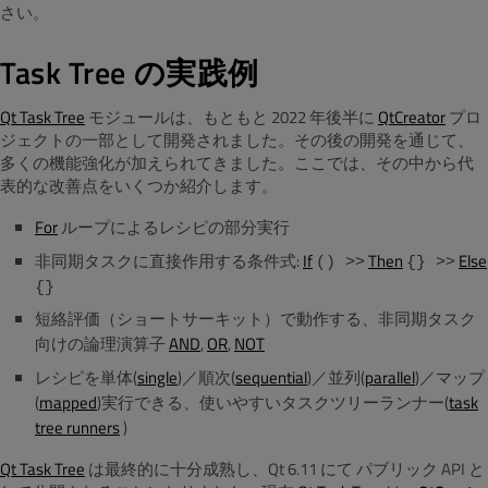
さい。
Task Tree の実践例
Qt Task Tree
モジュールは、もともと 2022 年後半に
QtCreator
プロ
ジェクトの一部として開発されました。その後の開発を通じて、
多くの機能強化が加えられてきました。ここでは、その中から代
表的な改善点をいくつか紹介します。
For
ループによるレシピの部分実行
非同期タスクに直接作用する条件式:
If
Then
Else
() >>
{} >>
{}
短絡評価（ショートサーキット）で動作する、非同期タスク
向けの論理演算子
AND
,
OR
,
NOT
レシピを単体(
single
)／順次(
sequential
)／並列(
parallel
)／マップ
(
mapped
)実行できる、使いやすいタスクツリーランナー(
task
tree runners
)
Qt Task Tree
は最終的に十分成熟し、Qt 6.11 にて パブリック API と