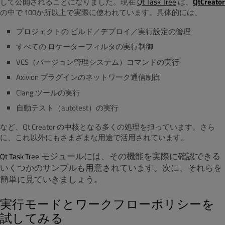
して公開されることになりました。現在
Qt Task Tree
は、
QtCreator
の中で 100か所以上で実際に使われています。具体的には、
プロジェクトの ビルド／デプロイ／実行設定の管理
すべての ロケーターフィルタの実行制御
VCS（バージョン管理システム）コマンドの実行
Axivion プラグインのネットワーク通信制御
Clang ツールの実行
自動テスト（autotest）の実行
など、Qt Creator の中核となる多くの処理を担っています。さら
に、これ以外にもさまざまな用途で活用されています。
モジュールには、そ
の機能を実際に確認できる
Qt Task Tree
いくつかのサンプルも用意されています。
次に、それらを
簡単に見ていきましょう。
実行モードとワークフローポリシーを
試してみる