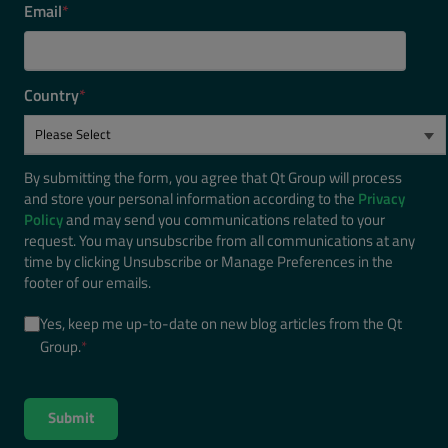
Email
*
Country
*
By submitting the form, you agree that Qt Group will process
and store your personal information according to the
Privacy
Policy
and may send you communications related to your
request. You may unsubscribe from all communications at any
time by clicking Unsubscribe or Manage Preferences in the
footer of our emails.
Yes, keep me up-to-date on new blog articles from the Qt
Group.
*