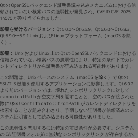
Qt の OpenSSL バックエンド証明書読み込みメカニズムにおける信
頼されていない検索パスの脆弱性が発見され、CVE ID CVE-2025-
14575 が割り当てられました。
影響を受けるバージョン：
Qt 5.0.0〜Qt 6.5.9、Qt 6.6.0〜Qt 6.8.3、
Qt 6.9.0〜6.9.1 Unix および Linux プラットフォーム（macOS を除
く）。
影響：
Unix および Linux 上の Qt の OpenSSL バックエンドにおける
信頼されていない検索パスの脆弱性により、特定の条件下でカレ
ントディレクトリから証明書が読み込まれる可能性があります。
この問題は、Unix ベースのシステム（macOS を除く）で Qt の
SSL/TLS 機能を使用するアプリケーションに影響します。Qt 6.9.2
より前のバージョンでは、壊れたシンボリックリンクに対して
が空文字列を返すことと、空のパスが渡された
canonicalPath
際に
がカレントディレクトリを
QSslCertificate::fromPath
検索することが組み合わさり、予期しない証明書が信頼済みのシ
ステム証明書として読み込まれる可能性がありました。
この脆弱性を悪用するには特定の前提条件が必要です。システム
の CA 証明書フォルダに無効なシンボリックリンク が存在するか、