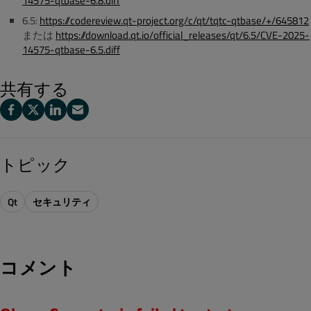
14575-qtbase-6.8.diff
6.5:
https://codereview.qt-project.org/c/qt/tqtc-qtbase/+/645812
または
https://download.qt.io/official_releases/qt/6.5/CVE-2025-
14575-qtbase-6.5.diff
共有する
トピック
Qt
セキュリティ
コメント