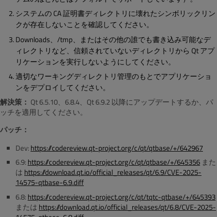
システムの CA 証明書ディレクトリに壊れたシンボリックリン
クが存在しないことを確認してください。
Downloads、/tmp、またはその他の誰でも書き込み可能なデ
ィレクトリなど、信頼されていないディレクトリから Qt アプ
リケーションを実行しないようにしてください。
適切なワーキングディレクトリ管理のもとでアプリケーショ
ンをデプロイしてください。
解決策：
Qt 6.5.10、6.8.4、Qt 6.9.2 以降にアップデートするか、パ
ッチを適用してください。
パッチ：
Dev:
https://codereview.qt-project.org/c/qt/qtbase/+/642967
6.9:
https://codereview.qt-project.org/c/qt/qtbase/+/645356
また
は
https://download.qt.io/official_releases/qt/6.9/CVE-2025-
14575-qtbase-6.9.diff
6.8:
https://codereview.qt-project.org/c/qt/tqtc-qtbase/+/645393
または
https://download.qt.io/official_releases/qt/6.8/CVE-2025-