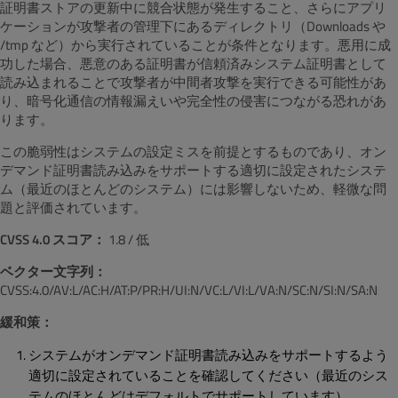
証明書ストアの更新中に競合状態が発生すること、さらにアプリ
ケーションが攻撃者の管理下にあるディレクトリ（Downloads や
/tmp など）から実行されていることが条件となります。悪用に成
功した場合、悪意のある証明書が信頼済みシステム証明書として
読み込まれることで攻撃者が中間者攻撃を実行できる可能性があ
り、暗号化通信の情報漏えいや完全性の侵害につながる恐れがあ
ります。
この脆弱性はシステムの設定ミスを前提とするものであり、オン
デマンド証明書読み込みをサポートする適切に設定されたシステ
ム（最近のほとんどのシステム）には影響しないため、軽微な問
題と評価されています。
CVSS 4.0 スコア：
1.8 / 低
ベクター文字列：
CVSS:4.0/AV:L/AC:H/AT:P/PR:H/UI:N/VC:L/VI:L/VA:N/SC:N/SI:N/SA:N
緩和策：
システムがオンデマンド証明書読み込みをサポートするよう
適切に設定されていることを確認してください（最近のシス
テムのほとんどはデフォルトでサポートしています）。