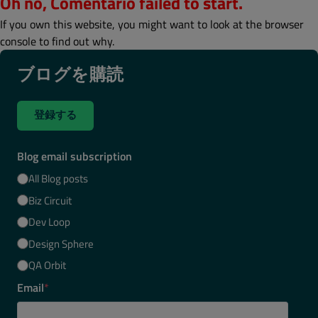
Oh no, Comentario failed to start.
If you own this website, you might want to look at the browser
console to find out why.
ブログを購読
登録する
Blog email subscription
All Blog posts
Biz Circuit
Dev Loop
Design Sphere
QA Orbit
Email
*