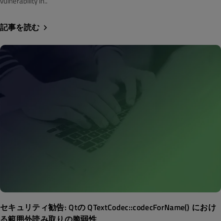
vulnerability in..
記事を読む
セキュリティ勧告: Qtの QTextCodec::codecForName() におけ
る範囲外読み取りの脆弱性