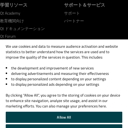
学習リソース
サポート＆サービス
Qt Academy
サポート
教育機関向け
パートナー
Qt ドキュメンテーション
Qt Forum
We use cookies and data to measure audience activation and website
statistics to better understand how the services are used and to
improve the quality of the services in question. This includes:
the development and improvement of new services
© 2026 The Qt Company
delivering advertisements and measuring their effectiveness
Legal Notice
to display personalized content depending on your settings
Privacy and Cookie Policy
to display personalized ads depending on your settings
Terms & Conditions
By clicking “Allow All”, you agree to the storing of cookies on your device
Trust Center
to enhance site navigation, analyze site usage, and assist in our
Cookie Settings
marketing efforts. You can also manage your preferences here.
Email Preferences
Allow All
Qt Group includes The Qt Company Oy and its global subsidiaries and affiliates.