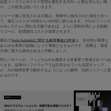
品質インフラとAIリスク管理を優先する方向へと舵を切らない限
り、この状況は続いていきます。
リリース後に発見される欠陥は、開発中に検出された場合と比べ
て、修正コストが100倍から1000倍に膨らみます。それがフィジカ
ルAIシステムに関わる欠陥であれば、さらに規制当局による制裁、
リコール、賠償責任コストが加算されます。
最近の
Tesla
Autopilotに関する衝突事故の評決
は、安全性が重要な
あらゆる業界の組織にとって警鐘となるものです。陪審は、製造
元側に重大な責任があると判断しました。
同じパターンが、フィジカルAIを構築する各業界で形成されつつあ
ります。従来のソフトウェアでは許容されていた品質ギャップ
が、AIが物理世界で動作するようになった瞬間、法的リスクへと変
わるのです。