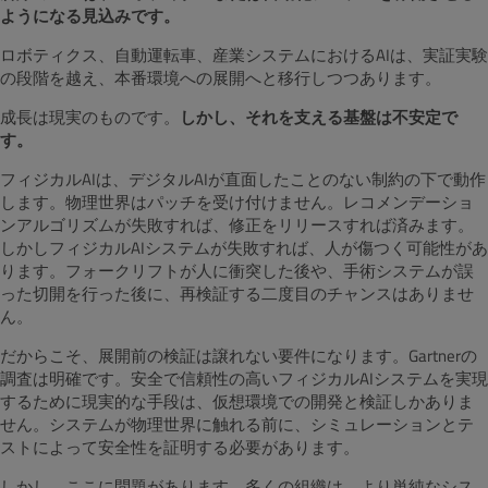
ようになる見込みです。
ロボティクス、自動運転車、産業システムにおけるAIは、実証実験
の段階を越え、本番環境への展開へと移行しつつあります。
成長は現実のものです。
しかし、それを支える基盤は不安定で
す。
フィジカルAIは、デジタルAIが直面したことのない制約の下で動作
します。物理世界はパッチを受け付けません。レコメンデーショ
ンアルゴリズムが失敗すれば、修正をリリースすれば済みます。
しかしフィジカルAIシステムが失敗すれば、人が傷つく可能性があ
ります。フォークリフトが人に衝突した後や、手術システムが誤
った切開を行った後に、再検証する二度目のチャンスはありませ
ん。
だからこそ、展開前の検証は譲れない要件になります。Gartnerの
調査は明確です。安全で信頼性の高いフィジカルAIシステムを実現
するために現実的な手段は、仮想環境での開発と検証しかありま
せん。システムが物理世界に触れる前に、シミュレーションとテ
ストによって安全性を証明する必要があります。
しかし、ここに問題があります。多くの組織は、より単純なシス