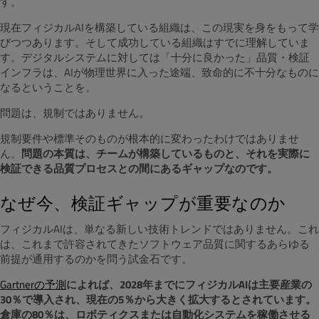
す。
現在フィジカルAIを構築している組織は、この現実を身をもって学
びつつあります。そして成功している組織はすでに理解していま
す。デジタルシステムに対しては「十分に良かった」品質・検証
インフラは、AIが物理世界に入った途端、致命的に不十分なものに
なるということを。
問題は、規制ではありません。
規制要件や標準そのものが根本的に変わったわけではありませ
ん。
問題の本質は、チームが構築しているものと、それを実際に
検証できる品質プロセスとの間にあるギャップなのです。
なぜ今、検証ギャップが重要なのか
フィジカルAIは、単なる新しい技術トレンドではありません。これ
は、これまで許容されてきたソフトウェア品質に関するあらゆる
前提が通用するのかを問う試金石です。
Gartnerの予測
によれば、2028年までにフィジカルAIは主要産業の
30％で導入され、現在の5％から大きく拡大するとされています。
倉庫の80％は、ロボティクスまたは自動化システムを稼働させる