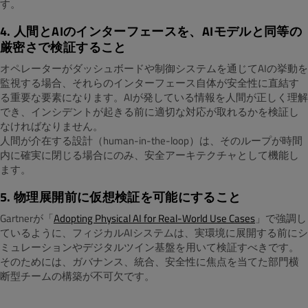
す。
4. 人間とAIのインターフェースを、AIモデルと同等の
厳密さで検証すること
オペレーターがダッシュボードや制御システムを通じてAIの挙動を
監視する場合、それらのインターフェース自体が安全性に直結す
る重要な要素になります。
AIが発している情報を人間が正しく理解
でき、インシデントが起きる前に適切な対応が取れるかを検証し
なければなりません。
人間が介在する設計（human-in-the-loop）は、そのループが時間
内に確実に閉じる場合にのみ、
安全アーキテクチャとして機能し
ます。
5. 物理展開前に仮想検証を可能にすること
Gartner
が「
Adopting Physical AI for Real-World Use Cases
」で強調し
ているように、フィジカルAIシステ
ムは、実環境に展開する前にシ
ミュレーションやデジタルツイン基盤を用いて検証すべきです。
そのためには、ガバナンス、統合、安全性に焦点を当てた部門横
断型チームの構築が不可欠です。