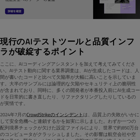
現行のAIテストツールと品質インフ
ラが破綻するポイント
ここに、AIコーディングアシスタントを加えて考えてみてくださ
い。AIテスト動向に関する業界調査は、AIが生成したコードは、人
間が書いたコードと比べて欠陥率が大幅に高いことを示していま
す。大半のサンプルには論理的な欠陥やセキュリティ上の脆弱性
が含まれており、同時に、多くの開発者が本番投入前にAI生成コー
ドを日常的に書き直したり、リファクタリングしたりしているの
が実情です。
2024年7月の
CrowdStrike
のインシデント
は、品質上の失敗がいかに
して安全危機へと連鎖するかを如実に示しました。わずか一つの
配列境界チェックが欠けた設定ファイルにより、世界で約850万台
のコンピュータがクラッシュしました。その影響は航空会社や空