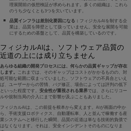
理展開前の仮想検証が求められます。多くの組織は、これら
のうち少なくとも3つを欠いています。
品質インフラは差別化要因になる：
フィジカルAIを制する企
業は、品質を障壁として扱っていません。安全な展開を可能
にするための基盤として、品質を構築しているのです。
フィジカルAIは、ソフトウェア品質の
近道の上には成り立ちません
あらゆる組織の開発プロセスには、何らかの品質ギャップが存在
します。
これまでは、そのギャップはコストがかかるものの、対
処可能な範囲に収まっていました。ソフトウェアの不具合といえ
ば、ユーザーからの苦情、バグ修正、場合によっては評判の低下
といった程度です。
安全性が重視される業界
では、さらにリコー
ルや規制当局の介入にまで影響が及ぶこともありました。
フィジカルAIは、この前提を根本から変えます。AIが画面の中か
ら、手術支援ロボティクス、自動運転車、人と並んで稼働する産
業システムへと移行した瞬間、品質の近道は単なる技術的負債で
はなくなります。それは、安全インシデントそのものになりま