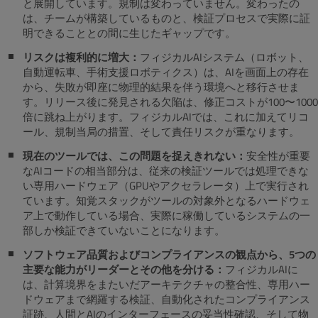
と展開しています。規制は変わっていません。変わったの
は、チームが構築しているものと、検証プロセスで実際に証
明できることとの間に生じたギャップです。
リスクは複利的に増大：
フィジカルAIシステム（ロボット、
自動運転車、手術支援ロボティクス）は、AIを画面上の存在
から、失敗が即座に物理的結果を伴う環境へと移行させま
す。リリース後に発見される欠陥は、修正コストが100〜1000
倍に跳ね上がります。フィジカルAIでは、これに加えてリコ
ール、規制当局の措置、そして責任リスクが重なります。
現在のツールでは、この問題を捉えきれない：
安全性が重要
なAIコードの相当部分は、従来の検証ツールでは処理できな
い専用ハードウェア（GPUやアクセラレータ）上で実行され
ています。知覚スタックがツールの対象外となるハードウェ
ア上で動作している場合、実際に稼働しているシステムの一
部しか検証できていないことになります。
ソフトウェア品質およびコンプライアンスの観点から、5つの
主要な能力がリーダーとその他を分ける：
フィジカルAIに
は、計算境界をまたいだアーキテクチャの整合性、専用ハー
ドウェアまで網羅する検証、自動化されたコンプライアンス
証跡、人間とAIのインターフェースの妥当性確認、そして物