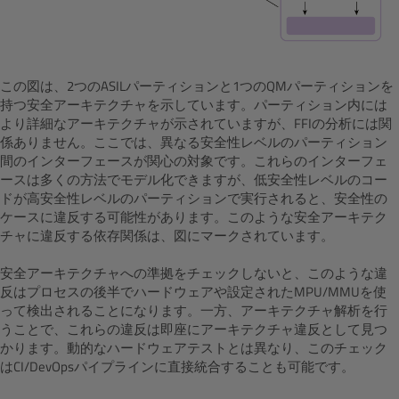
この
図
は、2つのASILパーティションと1つのQMパーティションを
持つ安全アーキテクチャを示しています。パーティション内には
より詳細なアーキテクチャが示されていますが、FFIの分析には関
係ありません。ここでは、異なる
安全性レベル
のパーティション
間のインターフェースが関心の対象です。これらのインターフェ
ースは多くの方法でモデル化できますが、低
安全性レベル
のコー
ドが高
安全性レベル
のパーティションで実行されると、安全性の
ケースに違反する可能性があります。このような安全アーキテク
チャに違反する依存関係は、図にマークされています。
安全アーキテクチャへの準拠をチェックしないと、このような違
反はプロセスの後半でハードウェアや設定されたMPU/MMUを使
って検出されることになります。一方、アーキテクチャ解析を行
うことで、これらの違反は即座にアーキテクチャ違反として見つ
かります。動的なハードウェアテストとは異なり、このチェック
はCI/DevOpsパイプラインに直接統合することも可能です。