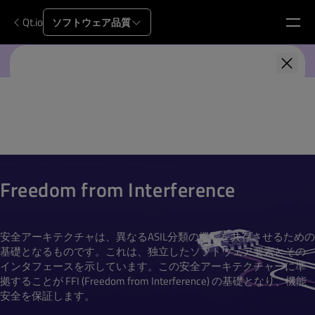
Qt.io
ソフトウェア品質
Axivion
First Name
*
Last Name
*
Freedom from Interference
Company Name
*
安全アーキテクチャは、異なるASIL分類の機能を共存させるための
基礎となるものです。これは、独立したソフトウェア要素とその
インタフェースを示しています。この安全アーキテクチャーに準
Your role
拠することが FFI (Freedom from Interference) の基礎となり、機能
安全を保証します。