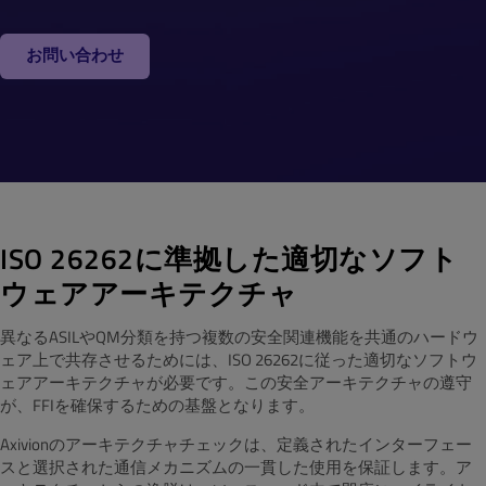
Country
*
お問い合わせ
Business Email
*
Phone Number
ISO 26262に準拠した適切なソフト
ウェアアーキテクチャ
Your message (please provide details about your
use case)
異なるASILやQM分類を持つ複数の安全関連機能を共通のハードウ
ェア上で共存させるためには、ISO 26262に従った適切なソフトウ
ェアアーキテクチャが必要です。この安全アーキテクチャの遵守
が、FFIを確保するための基盤となります。
Axivionのアーキテクチャチェックは、定義されたインターフェー
By submitting the form, you agree that Qt Group will
スと選択された通信メカニズムの一貫した使用を保証します。ア
process and store your personal information according