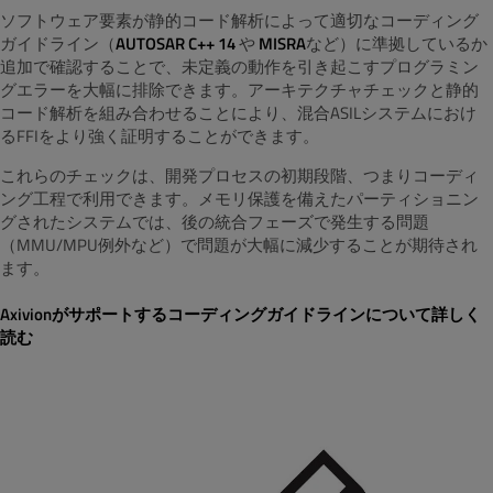
ソフトウェア要素が
静的コード解析
によって適切なコーディング
ガイドライン（
AUTOSAR C++ 14
や
MISRA
など）に準拠しているか
追加で確認することで、未定義の動作を引き起こすプログラミン
グエラーを大幅に排除できます。
アーキテクチャチェックと静的
コード解析を組み合わせることにより
、混合ASILシステムにおけ
る
FFIをより強く証明することができます。
これらのチェックは、開発プロセスの
初期段階、つまりコーディ
ング工程で
利用できます。メモリ保護を備えた
パーティショニン
グされた
システムでは、後の
統合フェーズで発生する問題
（MMU/MPU例外など）
で問題が大幅に減少することが期待され
ます。
Axivionがサポートするコーディングガイドラインについて詳しく
読む