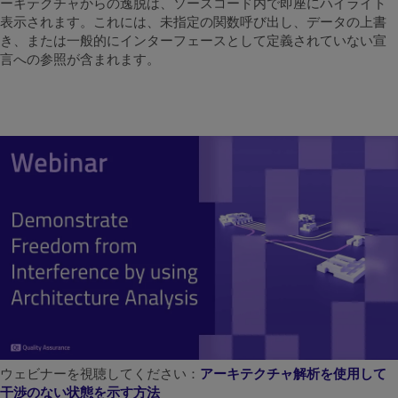
ーキテクチャからの逸脱は、ソースコード内で即座にハイライト
to the
Privacy Policy
and may send you communications
表示されます。これには、未指定の関数呼び出し、データの上書
related to your request. You may unsubscribe from all
き、または一般的にインターフェースとして定義されていない宣
communications at any time by clicking Unsubscribe or
言への参照が含まれます。
Manage Preferences in the footer of our emails.
Yes, keep me up-to-date on new product features,
industry news and more from Qt Group.
ウェビナーを視聴してください：
アーキテクチャ解析を使用して
干渉のない状態を示す方法