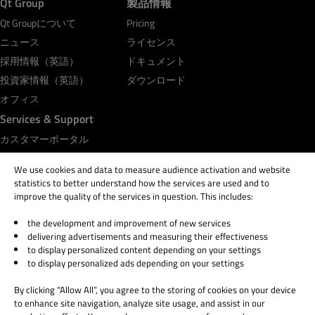
Qt Group
製品情報
Qt Groupについて
Pricing
ニュース
ライセンス
採用情報（英語）
ドキュメント
投資家情報（英語）
ダウンロード
オフィス
Services & Support
カスタマーポータル
Qt Academy
We use cookies and data to measure audience activation and website
statistics to better understand how the services are used and to
improve the quality of the services in question. This includes:
the development and improvement of new services
© 2026 The Qt Company
delivering advertisements and measuring their effectiveness
Legal Notice
to display personalized content depending on your settings
Privacy and Cookie Policy
to display personalized ads depending on your settings
Terms & Conditions
By clicking “Allow All”, you agree to the storing of cookies on your device
Trust Center
to enhance site navigation, analyze site usage, and assist in our
Cookie Settings