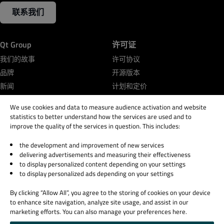
联系我们
Qt Group
许可证
我们的故事
许可协议
品牌
开源版本
新闻
计划和定价
人才招聘
常见问题
We use cookies and data to measure audience activation and website
投资者
statistics to better understand how the services are used and to
质量保证产品
improve the quality of the services in question. This includes:
the development and improvement of new services
学习Qt
支持与服务
delivering advertisements and measuring their effectiveness
to display personalized content depending on your settings
针对学习者
支持服务
to display personalized ads depending on your settings
针对学校和教师
合作伙伴
Qt文档
By clicking “Allow All”, you agree to the storing of cookies on your device
to enhance site navigation, analyze site usage, and assist in our
Qt论坛
marketing efforts. You can also manage your preferences here.