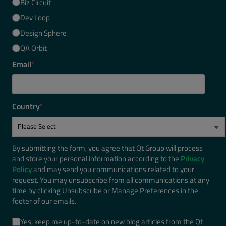
Biz Circuit
Dev Loop
Design Sphere
QA Orbit
Email
*
Country
*
By submitting the form, you agree that Qt Group will process
and store your personal information according to the
Privacy
Policy
and may send you communications related to your
request. You may unsubscribe from all communications at any
time by clicking Unsubscribe or Manage Preferences in the
footer of our emails.
Yes, keep me up-to-date on new blog articles from the Qt