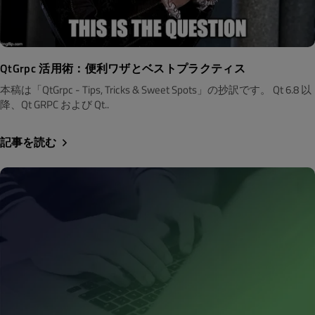
QtGrpc 活用術：便利ワザとベストプラクティス
本稿は「QtGrpc - Tips, Tricks & Sweet Spots」の抄訳です。 Qt 6.8 以
降、Qt GRPC および Qt..
記事を読む