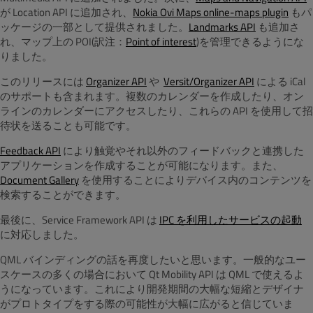
が Location API に追加され、
Nokia Ovi Maps online-maps plugin
もパ
ッケージの一部として提供されました。
Landmarks API
も追加さ
れ、マップ上の POI(訳注：
Point of interest
)を管理できるようにな
りました。
このリリースには
Organizer API
や
Versit/Organizer API
による iCal
のサポートも含まれます。複数のカレンダーを作成したり、オン
ラインのカレンダーにアクセスしたり、これらの API を使用して招
待状を送ることも可能です。
Feedback API
により触覚やそれ以外のフィードバックと連携した
アプリケーションを作成することが可能になります。また、
Document Gallery
を使用することによりデバイス内のコンテンツを
検索することができます。
最後に、Service Framework API は
IPC を利用したサービスの起動
に対応しました。
QML バインディングの話を再度したいと思います。一般的なユー
スケースの多くの場合において Qt Mobility API は QML で使えるよ
うになっています。これにより開発期間の大幅な短縮とデザイナ
がプロトタイプをする際の可能性が大幅に広がると信じていま