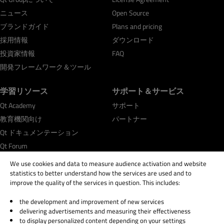
ニュース
Open Source
ブランドガイド
Plans and pricing
採用情報
ダウンロード
投資家情報
FAQ
開発フレームワーク＆ツール
学習リソース
サポート＆サービス
Qt Academy
サポート
教育機関向け
パートナー
Qt ドキュメンテーション
Qt Forum
We use cookies and data to measure audience activation and website
statistics to better understand how the services are used and to
improve the quality of the services in question. This includes:
the development and improvement of new services
© 2026 The Qt Company
delivering advertisements and measuring their effectiveness
Legal Notice
to display personalized content depending on your settings