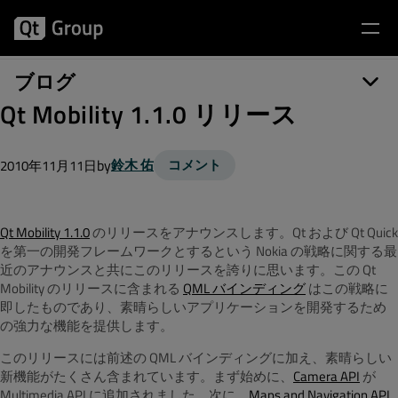
ブログ
Qt Mobility 1.1.0 リリース
by
鈴木 佑
コメント
2010年11月11日
Qt Mobility 1.1.0
のリリースをアナウンスします。Qt および Qt Quick
を第一の開発フレームワークとするという Nokia の戦略に関する最
近のアナウンスと共にこのリリースを誇りに思います。この Qt
Mobility のリリースに含まれる
QML バインディング
はこの戦略に
即したものであり、素晴らしいアプリケーションを開発するため
の強力な機能を提供します。
このリリースには前述の QML バインディングに加え、素晴らしい
新機能がたくさん含まれています。まず始めに、
Camera API
が
Multimedia API に追加されました。次に、
Maps and Navigation API