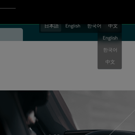
Login to Qt Account
日本語
ト
日本語
English
한국어
日本語
中文
English
한국어
中文
 Group at CES 2024.
 Hall Room W310 or feel free to 