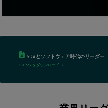
our emails.
Yes, keep me up-to-date on new product featur
SDVとソフトウェア時代のリーダー
E-Book をダウンロード