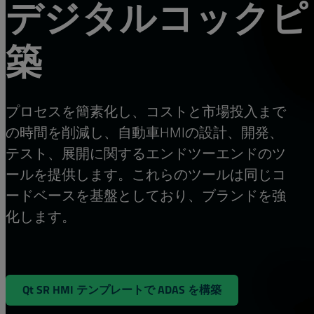
デジタルコックピ
Last name
*
築
Company name
*
プロセスを簡素化し、コストと市場投入まで
Country/Region
*
の時間を削減し、自動車HMIの設計、開発、
テスト、展開に関するエンドツーエンドのツ
Job title
*
ールを提供します。これらのツールは同じコ
ードベースを基盤としており、ブランドを強
化します。
Message
*
By submitting the form, you agree that Qt Group 
Qt SR HMI テンプレートで ADAS を構築
communications related to your request. You may 