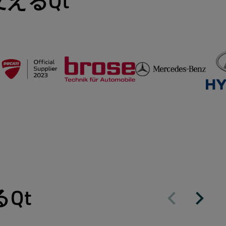
えるQt
Qt