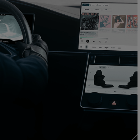
Privacy Policy
and may send you
bscribe or Manage Preferences in the footer of