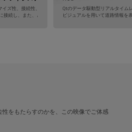
タマイズ性、接続性、および外部アプリケーション管理が可能で
Qtのデータ駆動型リアルタイム
に接続し、また、どこからでも車両にアクセスできます。
ビジュアルを用いて道路情報を
的優位性をもたらすのかを、この映像でご体感