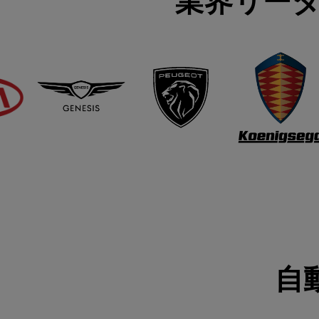
業界リーダ
自