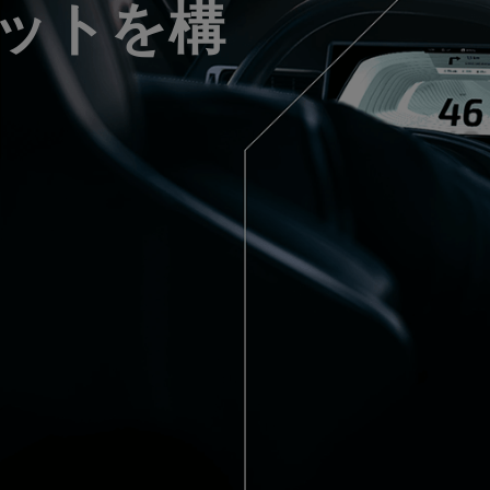
ットを構
will process and store your personal information according to the
unsubscribe from all communications at any time by clicking Unsu