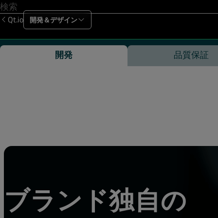
Qt.io
開発＆デザイン
製品
ソリューション
リソース
サポー
開発
品質保証
Book a meeting with Qt
Meetings will be in West
Email
*
ブランド独自の
First name
*