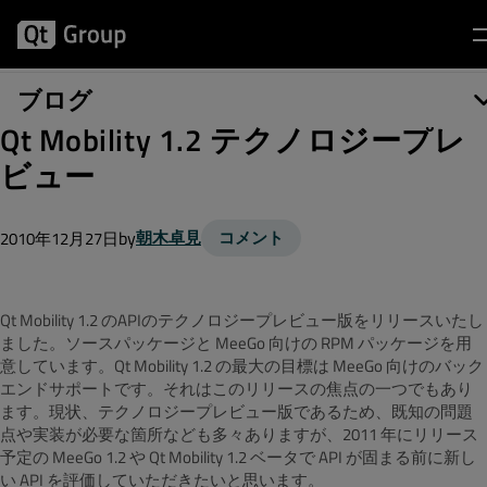
ブログ
Qt Mobility 1.2 テクノロジープレ
ビュー
by
朝木卓見
コメント
2010年12月27日
Qt Mobility 1.2 のAPIのテクノロジープレビュー版をリリースいたし
ました。ソースパッケージと MeeGo 向けの RPM パッケージを用
意しています。Qt Mobility 1.2 の最大の目標は MeeGo 向けのバック
エンドサポートです。それはこのリリースの焦点の一つでもあり
ます。現状、テクノロジープレビュー版であるため、既知の問題
点や実装が必要な箇所なども多々ありますが、2011 年にリリース
予定の MeeGo 1.2 や Qt Mobility 1.2 ベータで API が固まる前に新し
い API を評価していただきたいと思います。