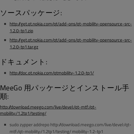
ソースパッケージ:
http://get.qt.nokia.com/qt/add-ons/qt-mobility-opensource-src-
1.2.0-tp1.zip
http://get.qt.nokia.com/qt/add-ons/qt-mobility-opensource-src-
1.2.0-tp1.tar.gz
ドキュメント:
http://doc.qt.nokia.com/qtmobility-1.2.0-tp1/
MeeGo 用パッケージとインストール手
順:
http://download.meego.com/live/devel:/qt-mtf:/qt-
mobility:/1.2tp1/testing/
sudo zypper addrepo http://download.meego.com/live/devel:/qt-
mtf:/qt-mobility:/1.2tp1/testing/ mobility-1.2-tp1