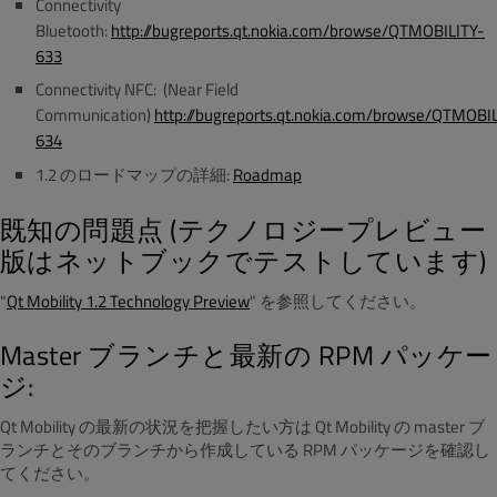
Connectivity
Bluetooth:
http://bugreports.qt.nokia.com/browse/QTMOBILITY-
633
Connectivity NFC: (Near Field
Communication)
http://bugreports.qt.nokia.com/browse/QTMOBI
634
1.2 のロードマップの詳細:
Roadmap
既知の問題点 (テクノロジープレビュー
版はネットブックでテストしています)
"
Qt Mobility 1.2 Technology Preview
" を参照してください。
Master ブランチと最新の RPM パッケー
ジ:
Qt Mobility の最新の状況を把握したい方は Qt Mobility の master ブ
ランチとそのブランチから作成している RPM パッケージを確認し
てください。