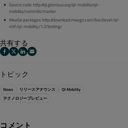
Source code: http://qt.gitorious.org/qt-mobility/qt-
mobility/commits/master
MeeGo packages: http://download.meego.com/live/devel:/qt-
mtf:/qt-mobility:/1.2/testing/
共有する
トピック
News
リリースアナウンス
Qt Mobility
テクノロジープレビュー
コメント