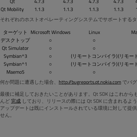
Qt
4.7.3
4.7.3
4.7.3
4.7.3
Qt Mobility
1.1.3
1.1.3
1.1.3
1.1.3
それぞれのホストオペレーティングシステムでサポートするタ
ターゲット
Microsoft Windows
Linux
Ma
デスクトップ
○
○
Qt Simulator
○
○
Symbian^3
○
(リモートコンパイラ)
(リモー
Symbian^1
○
(リモートコンパイラ)
(リモー
Maemo5
○
○
何か問題に遭遇した場合、
http://bugreports.qt.nokia.com
でバグ
最後に補足しておきたいことがあります。Qt SDK はこれからもアッ
んど
完成
しており、リリースの際には Qt SDK に含まれ
アップデートは既にインストールされている環境に対して提供さ
せん。