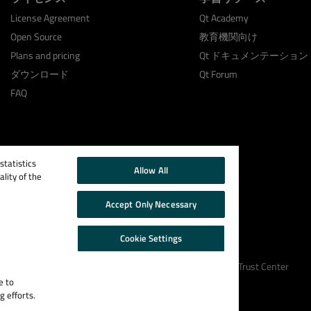
License Agreement
Qt Academy
Open Source
教育機関向け
Plans and pricing
Qt ドキュメンテーション
ダウンロード
Qt Forum
FAQ
tatistics
Allow All
lity of the
Accept Only Necessary
Cookie Settings
Cookie Policy
Terms & Conditions
Trust Center
e to
g efforts.