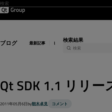
開発 & デザイン
ソフトウェア品質
ソリューション
サ
検索結果
ブログ
最新記事
ビジネス
開発
デザイン
Qt SDK 1.1 リリー
2011年05月6日
by
朝木卓見
コメント