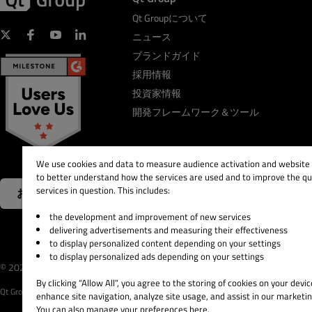
Qt Groupについて
ニュース
ブランドガイド
採用情報
投資家情報
開発フレームワーク＆ツール
We use cookies and data to measure audience activation and website s
to better understand how the services are used and to improve the qua
services in question. This includes:
お問い合わせ
the development and improvement of new services
delivering advertisements and measuring their effectiveness
to display personalized content depending on your settings
to display personalized ads depending on your settings
© 2026 The Qt Company
Legal Notice
Privacy and 
By clicking “Allow All”, you agree to the storing of cookies on your devic
Qt Group includes The Qt Company Oy and its global subsidiaries and affiliates.
enhance site navigation, analyze site usage, and assist in our marketin
You can also manage your preferences here.