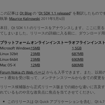
この記事は
Qt Blog
の "
Qt SDK 1.1 released
" を翻訳したもので
執筆:
Maurice Kalinowski
2011年5月4日
本日、Qt SDK 1.1 のリリースをアナウンスします。ここ
てしまいました。リリースの詳細に入る前に、ダウンロード用
プラットフォーム
オンラインインストーラ
オフラインインス
Microsoft Windows
15MB
1,5GB
Linux 32bit
23MB
687MB
Linux 64bit
23MB
690MB
Mac OS-X
12MB
680MB
Forum Nokia の Web ページ
からも入手できます。また、以前のバ
ート通知を受け取って、メンテナンスツールから全ての変更を
リリース候補版から正式リリース版までの細かな違いに言及するよりもむしろ、
れているものや主な改良点に焦点を当てさせてください。
このリリースは Qt Quick アプリケーションを含む、Qt 4.