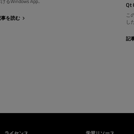
けるWindows App..
Qt
この記
記事を読む
した
記
ライセンス
学習リソース