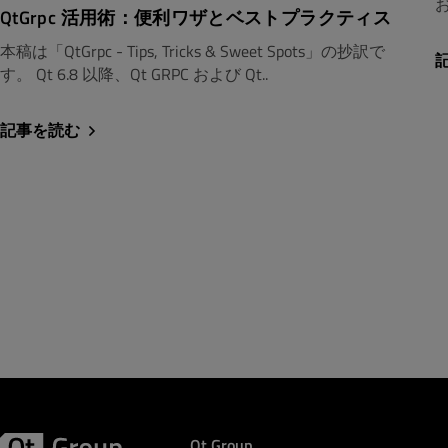
お
QtGrpc 活用術：便利ワザとベストプラクティス
本稿は「QtGrpc - Tips, Tricks & Sweet Spots」の抄訳で
す。 Qt 6.8 以降、Qt GRPC および Qt..
記事を読む
Qt Group