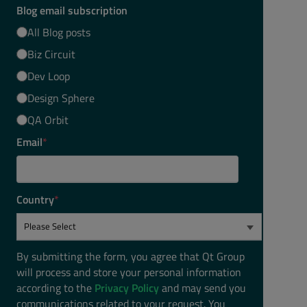
Blog email subscription
All Blog posts
Biz Circuit
Dev Loop
Design Sphere
QA Orbit
Email
*
Country
*
By submitting the form, you agree that Qt Group
will process and store your personal information
according to the
Privacy Policy
and may send you
communications related to your request. You