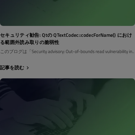
セキュリティ勧告: Qtの QTextCodec::codecForName() におけ
る範囲外読み取りの脆弱性
このブログは「Security advisory: Out-of-bounds read vulnerability in..
記事を読む