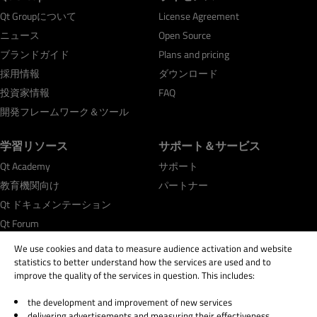
Qt Groupについて
License Agreement
ニュース
Open Source
ブランドガイド
Plans and pricing
採用情報
ダウンロード
投資家情報
FAQ
開発フレームワーク＆ツール
学習リソース
サポート＆サービス
Qt Academy
サポート
教育機関向け
パートナー
Qt ドキュメンテーション
Qt Forum
We use cookies and data to measure audience activation and website
statistics to better understand how the services are used and to
improve the quality of the services in question. This includes:
the development and improvement of new services
© 2026 The Qt Company
delivering advertisements and measuring their effectiveness