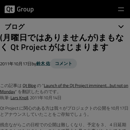
ブログ
(月曜日ではありませんが)まもな
く Qt Project がはじまります
by
鈴木 佑
コメント
2011年10月17日
この記事は
Qt Blog
の "
Launch of the Qt Project imminent…but not on
Monday
" を翻訳したものです。
執筆:
Lars Knoll
, 2011年10月14日
Qt Project に関心のある方は我々がプロジェクトの公開を10月17日
とアナウンスしていたことをご存知でしょう。
残念ながらこの日程での公開は難しくなり、予定を３、４日延期