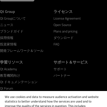
Qt Group
ライセンス
Qt Groupについて
License Agreement
ニュース
Open Source
ブランドガイド
Plans and pricing
採用情報
ダウンロード
投資家情報
FAQ
開発フレームワーク＆ツール
学習リソース
サポート＆サービス
Qt Academy
サポート
教育機関向け
パートナー
Qt ドキュメンテーション
Qt Forum
We use cookies and data to measure audience activation and website
statistics to better understand how the services are used and to
improve the quality of the services in question. This includes: