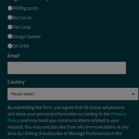
All Blog posts
Biz Circuit
Dev Loop
Design Sphere
QA Orbit
Email
*
Country
*
By submitting the form, you agree that Qt Group will process
and store your personal information according to the
Privacy
Policy
and may send you communications related to your
request. You may unsubscribe from all communications at any
time by clicking Unsubscribe or Manage Preferences in the