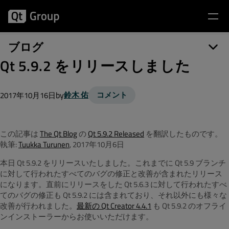
ブログ
Qt 5.9.2 をリリースしました
by
鈴木 佑
コメント
2017年10月16日
この記事は
The Qt Blog
の
Qt 5.9.2 Released
を翻訳したものです。
執筆:
Tuukka Turunen
, 2017年10月6日
本日 Qt 5.9.2 をリリースいたしました。これまでに Qt 5.9 ブランチ
に対して行われたすべてのバグの修正と改善が含まれたリリース
になります。直前にリリースをした Qt 5.6.3 に対して行われたすべ
てのバグの修正も Qt 5.9.2 には含まれており、それ以外にも様々な
改善が行われました。
最新の Qt Creator 4.4.1
も Qt 5.9.2 のオフライ
ンインストーラーからお使いいただけます。