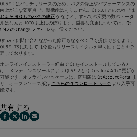
Qt 5.9.2 はパッチリリースのため、バグの修正やパフォーマンスの
向上が主な変更点で、新機能はありません。Qt 5.9.1 との比較では
およそ 300 ものバグの修正
がなされ、すべての変更の数のトータ
ルはなんと 1000 以上にのぼります。重要な変更については、
Qt
5.9.2 の Change ファイル
をご覧ください。
Qt 5.9.2 に間に合わなかった修正もなるべく早く提供できるよう、
Qt 5.9 LTS に対しては今後もリリースサイクルを早く回すことを予
定しております。
オンラインインストーラー経由で Qt をインストールしている方
は、メンテナンスツールにより Qt 5.9.2 と Qt Creator 4.4.1 に更新が
可能です。オフラインパッケージは、商用版は
Qt Account Portal
よ
り、オープンソース版は
こちらのダウンロードページ
より入手可
能です。
共有する