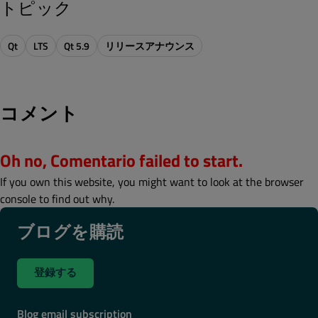
トピック
Qt
LTS
Qt 5.9
リリースアナウンス
コメント
Oh no, Comentario failed to start.
If you own this website, you might want to look at the browser
console to find out why.
ブログを購読
登録する
Blog email subscription