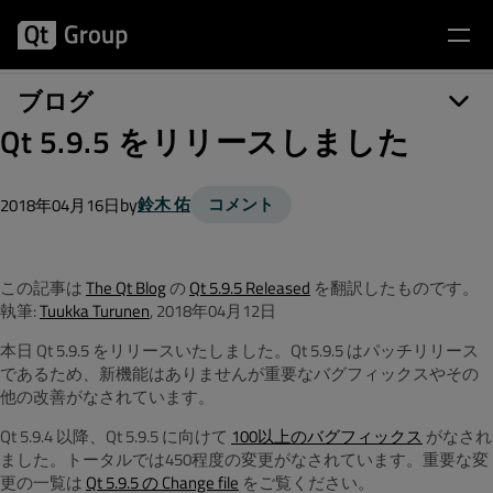
ブログ
Qt 5.9.5 をリリースしました
by
鈴木 佑
コメント
2018年04月16日
この記事は
The Qt Blog
の
Qt 5.9.5 Released
を翻訳したものです。
執筆:
Tuukka Turunen
, 2018年04月12日
本日 Qt 5.9.5 をリリースいたしました。Qt 5.9.5 はパッチリリース
であるため、新機能はありませんが重要なバグフィックスやその
他の改善がなされています。
Qt 5.9.4 以降、Qt 5.9.5 に向けて
100以上のバグフィックス
がなされ
ました。トータルでは450程度の変更がなされています。重要な変
更の一覧は
Qt 5.9.5 の Change file
をご覧ください。