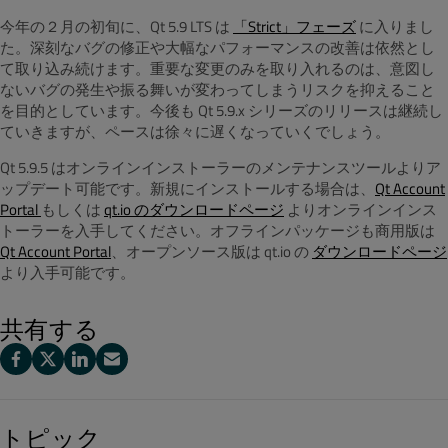
今年の２月の初旬に、Qt 5.9 LTS は
「Strict」フェーズ
に入りまし
た。深刻なバグの修正や大幅なパフォーマンスの改善は依然とし
て取り込み続けます。重要な変更のみを取り入れるのは、意図し
ないバグの発生や振る舞いが変わってしまうリスクを抑えること
を目的としています。今後も Qt 5.9.x シリーズのリリースは継続し
ていきますが、ペースは徐々に遅くなっていくでしょう。
Qt 5.9.5 はオンラインインストーラーのメンテナンスツールよりア
ップデート可能です。新規にインストールする場合は、
Qt Account
Portal
もしくは
qt.io のダウンロードページ
よりオンラインインス
トーラーを入手してください。オフラインパッケージも商用版は
Qt Account Portal
、オープンソース版は qt.io の
ダウンロードページ
より入手可能です。
共有する
トピック