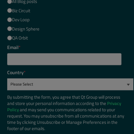
All Blog posts
Biz Circuit
Dev Loop
Design Sphere
QA Orbit
Email
*
Country
*
By submitting the form, you agree that Qt Group will process
and store your personal information according to the
Privacy
Policy
and may send you communications related to your
request. You may unsubscribe from all communications at any
time by clicking Unsubscribe or Manage Preferences in the
footer of our emails.