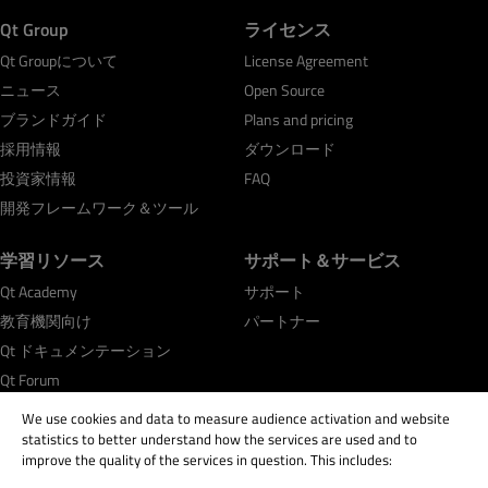
Qt Group
ライセンス
Qt Groupについて
License Agreement
ニュース
Open Source
ブランドガイド
Plans and pricing
採用情報
ダウンロード
投資家情報
FAQ
開発フレームワーク＆ツール
学習リソース
サポート＆サービス
Qt Academy
サポート
教育機関向け
パートナー
Qt ドキュメンテーション
Qt Forum
We use cookies and data to measure audience activation and website
statistics to better understand how the services are used and to
improve the quality of the services in question. This includes: