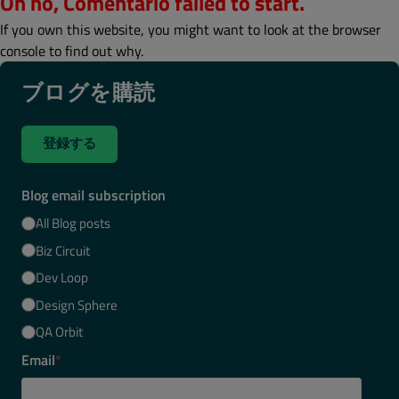
Oh no, Comentario failed to start.
If you own this website, you might want to look at the browser
console to find out why.
ブログを購読
登録する
Blog email subscription
All Blog posts
Biz Circuit
Dev Loop
Design Sphere
QA Orbit
Email
*