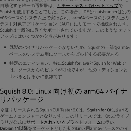
自動化する唯一の選択肢は、
リモートテストのセットアップ
で
Squishを使用することでした。この場合、IDEとsquishrunnerは別の
x86ベースのシステム上で実行され、arm64ベースのシステム上の
テスト対象アプリケーション（AUT）にリモートで接続されます。
Squishは一般的に良くサポートされていますが、このようなセット
アップにはいくつかの欠点があります：
既製のバイナリパッケージがないため、Squishの一部をarm64
ベースのシステム用にソースからビルドする必要がある
特定のエディション、特にSquish for JavaとSquish for Webで
は、ソースからのビルドが可能ですが、他のエディションと
比べるとはるかに複雑です
Squish 8.0: Linux 向け初の arm64 バイナ
リパッケージ
今度リリースされるSquish GUI Tester 8.0は、
Squish for Qt
における
ゲームチェンジャーとなります。このリリースでは、Qt 6.7ライブ
ラリが公式に
サポートされているプラットフォーム
に従い、
Debian 11以降
をターゲットとした初のLinux用arm64ベースのバイ