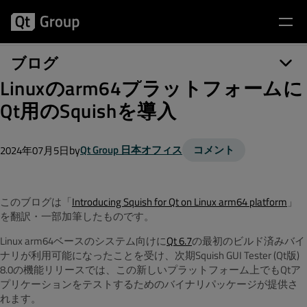
ブログ
Linuxのarm64プラットフォームに
Qt用のSquishを導入
by
Qt Group 日本オフィス
コメント
2024年07月5日
このブログは「
Introducing Squish for Qt on Linux arm64 platform
」
を翻訳・一部加筆したものです。
Linux arm64ベースのシステム向けに
Qt 6.7
の最初のビルド済みバイ
ナリが利用可能になったことを受け、次期Squish GUI Tester (Qt版)
8.0の機能リリースでは、この新しいプラットフォーム上でもQtア
プリケーションをテストするためのバイナリパッケージが提供さ
れます。