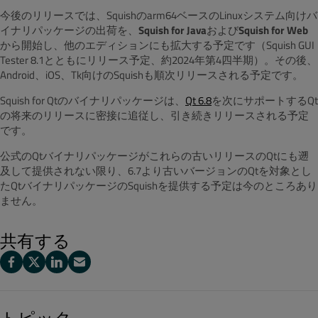
今後のリリースでは、Squishのarm64ベースのLinuxシステム向けバ
イナリパッケージの出荷を、
Squish for Java
および
Squish for Web
から開始し、他のエディションにも拡大する予定です（Squish GUI
Tester 8.1とともにリリース予定、約2024年第4四半期）。その後、
Android、iOS、Tk向けのSquishも順次リリースされる予定です。
Squish for Qtのバイナリパッケージは、
Qt 6.8
を次にサポートするQt
の将来のリリースに密接に追従し、引き続きリリースされる予定
です。
公式のQtバイナリパッケージがこれらの古いリリースのQtにも遡
及して提供されない限り、6.7より古いバージョンのQtを対象とし
たQtバイナリパッケージのSquishを提供する予定は今のところあり
ません。
共有する
トピック