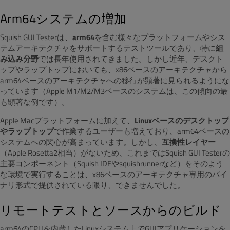
Arm64システムの増加
Squish GUI Testerは、
arm64
を含む様々なプラットフォームやシス
テムアーキテクチャをサポートするテストツールであり、特に
組
み込み分野
では長年使用されてきました。しかし近年、デスクト
ップやラップトップにおいても、x86ベースのアーキテクチャから
arm64ベースのアーキテクチャへの移行が顕著に見られるようにな
っています（Apple M1/M2/M3ベースのシステムは、この傾向の最
も顕著な例です）。
Apple Macプラットフォームに加えて、
Linuxベースのデスクトップ
やラップトップ
で作業するユーザーも増えており、arm64ベースの
システムへの関心が高まっています。しかし、
互換性レイヤー
（Apple Rosetta2相当）がないため、これまではSquish GUI Testerの
主要コンポーネント（Squish IDEやsquishrunnerなど）をそのよう
な環境で実行することは、x86ベースのアーキテクチャ専用のバイ
ナリ形式で提供されている限り、できませんでした。
リモートテストとソースからのビルド
arm64のCPUを内蔵したLinuxシステム上でGUIアプリケーションを