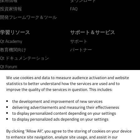
採用情報
ダウンロード
投資家情報
FAQ
開発フレームワーク＆ツール
学習リソース
サポート＆サービス
Qt Academy
サポート
教育機関向け
パートナー
Qt ドキュメンテーション
Qt Forum
We use cookies and data to measure audience activation and website
statistics to better understand how the services are used and to
improve the quality of the services in question. This includes:
the development and improvement of new services
© 2026 The Qt Company
delivering advertisements and measuring their effectiveness
Legal Notice
to display personalized content depending on your settings
Privacy and Cookie Policy
to display personalized ads depending on your settings
Terms & Conditions
By clicking “Allow All”, you agree to the storing of cookies on your device
Trust Center
to enhance site navigation, analyze site usage, and assist in our
Cookie Settings