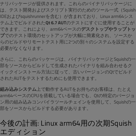
ナリパッケージが提供されます。これらのバイナリパッケージに
は、テスト開発およびスクリプト実行のためのツール一式（Squish
IDEおよびsquishrunnerを含む）が含まれており、Linux arm64シス
テム上でビルドされた
Qt 6.7 AUT
のテストにすぐに使用することが
できます。これにより、arm64ベースの
デスクトップやラップトッ
プ
でのテスト環境のセットアップが大幅に簡素化され、ソースか
らのビルドやリモートテスト用に2つの別々のシステムを設定する
必要がなくなります。
さらに、これらのパッケージは、バイナリパッケージとSquishの一
部をソースからビルドして生成されたバイナリを組み合わせるク
イックインストール方法に従って、古いバージョンのQtでビルド
されたAUTをテストするためにも使用できます。
組み込みシステム
上で動作するAUTをお持ちのお客様は、たとえ
arm64ベースのCPUを搭載している場合でも、Qtの特定のバージョ
ン用の組み込みコンパイラツールチェインを使用して、Squishの一
部をソースからビルドする必要があります。
今後の計画: Linux arm64用の次期Squish
エディション