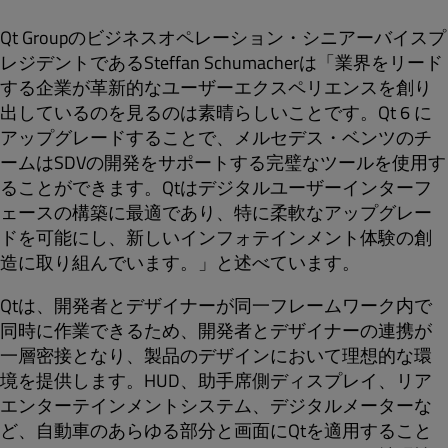
Qt Groupのビジネスオペレーション・シニアーバイスプ
レジデントであるSteffan Schumacher
は「業界をリード
する企業が革新的なユーザーエクスペリエンスを創り
出しているのを見るのは素晴らしいことです。Qt 6 に
アップグレードすることで、メルセデス・ベンツのチ
ームは
SDV
の開発をサポートする完璧なツールを使用す
ることができます。
Qtはデジタルユーザーインターフ
ェースの構築に最適であり、特に柔軟なアップグレー
ドを可能にし、新しいインフォテインメント体験の創
造に取り
組んでいます。」と述べています。
Qtは、開発者とデザイナーが同一フレームワーク内で
同時に作業できるため、開発者とデザイナーの連携が
一層密接となり、製品のデザインにおいて理想的な環
境を提供
します。
HUD、
助手席側ディスプレイ
、リア
エンターテインメントシステム、デジタル
メーター
な
ど、自動車のあらゆる部分と画面にQtを適用すること