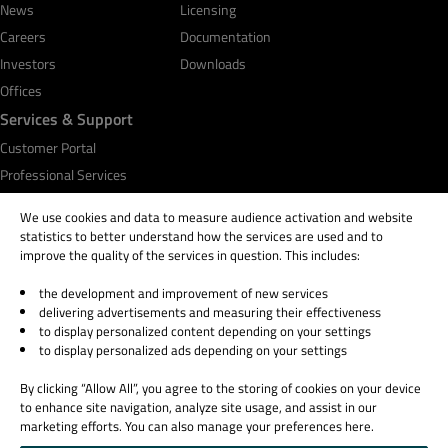
News
Licensing
Careers
Documentation
Investors
Downloads
Offices
Services & Support
Customer Portal
Professional Services
Qt Academy
We use cookies and data to measure audience activation and website
statistics to better understand how the services are used and to
improve the quality of the services in question. This includes:
the development and improvement of new services
© 2026 The Qt Company
delivering advertisements and measuring their effectiveness
Legal Notice
to display personalized content depending on your settings
Privacy and Cookie Policy
to display personalized ads depending on your settings
Terms & Conditions
By clicking “Allow All”, you agree to the storing of cookies on your device
Trust Center
to enhance site navigation, analyze site usage, and assist in our
Cookie Settings
marketing efforts. You can also manage your preferences here.
Email Preferences