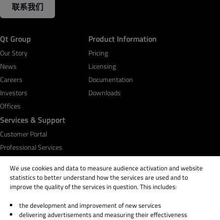
联系我们
Qt Group
Product Information
Our Story
Pricing
News
Licensing
Careers
Documentation
Investors
Downloads
Offices
Services & Support
Customer Portal
Professional Services
Qt Academy
We use cookies and data to measure audience activation and website
statistics to better understand how the services are used and to
improve the quality of the services in question. This includes:
the development and improvement of new services
© 2026 The Qt Company
delivering advertisements and measuring their effectiveness