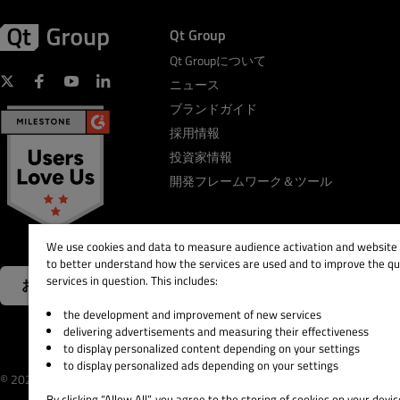
Qt Group
Qt Groupについて
ニュース
ブランドガイド
採用情報
投資家情報
開発フレームワーク＆ツール
We use cookies and data to measure audience activation and website s
to better understand how the services are used and to improve the qua
services in question. This includes:
お問い合わせ
the development and improvement of new services
delivering advertisements and measuring their effectiveness
to display personalized content depending on your settings
to display personalized ads depending on your settings
© 2026 The Qt Company
Legal Notice
Privacy and 
By clicking “Allow All”, you agree to the storing of cookies on your devic