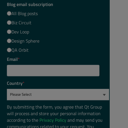
Blog email subscription
All Blog posts
Biz Circuit
Dev Loop
Design Sphere
QA Orbit
Email
*
Country
*
By submitting the form, you agree that Qt Group
will process and store your personal information
according to the
Privacy Policy
and may send you
communications related to your request. You