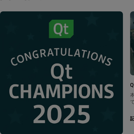
Q
本
で