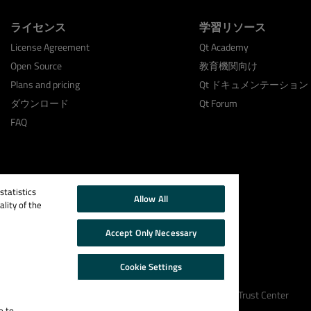
ライセンス
学習リソース
License Agreement
Qt Academy
Open Source
教育機関向け
Plans and pricing
Qt ドキュメンテーション
ダウンロード
Qt Forum
FAQ
tatistics
Allow All
lity of the
Accept Only Necessary
Cookie Settings
Cookie Policy
Terms & Conditions
Trust Center
e to