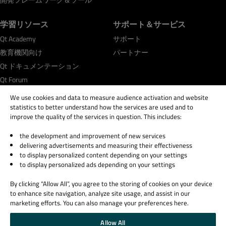
学習リソース
サポート＆サービス
Qt Academy
サポート
教育機関向け
パートナー
Qt ドキュメンテーション
Qt Forum
We use cookies and data to measure audience activation and website
statistics to better understand how the services are used and to
improve the quality of the services in question. This includes:
the development and improvement of new services
© 2026 The Qt Company
delivering advertisements and measuring their effectiveness
Legal Notice
to display personalized content depending on your settings
Privacy and Cookie Policy
to display personalized ads depending on your settings
Terms & Conditions
By clicking “Allow All”, you agree to the storing of cookies on your device
Trust Center
to enhance site navigation, analyze site usage, and assist in our
Cookie Settings
marketing efforts. You can also manage your preferences here.
Email Preferences
Allow All