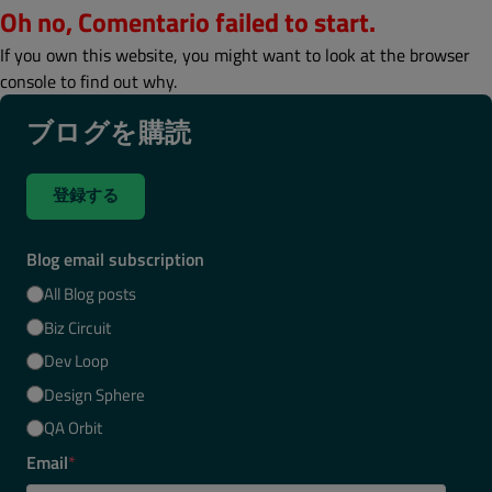
Oh no, Comentario failed to start.
If you own this website, you might want to look at the browser
console to find out why.
ブログを購読
登録する
Blog email subscription
All Blog posts
Biz Circuit
Dev Loop
Design Sphere
QA Orbit
Email
*