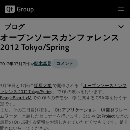
ブログ
オープンソースカンファレンス
2012 Tokyo/Spring
by
朝木卓見
コメント
2012年03月7日
3月16日と17日に
明星大学
で開催される「
オープンソースカンフ
ァレンス 2012 Tokyo/Spring
」で Qt の展示を行います。
BeagleBoard-xM
での Qt 5 のデモや、Qt に関する Q&A 等を行う予
定です。
また、その二日目(17日)に「
Qt : アプリケーション・UI 開発フレー
ムワーク
」と題したセミナーを行います。Qt 5 や
Qt Project
などの
最新の Qt に関する情報をお話しさせていただくつもりです。是非
聞きにいらしてください。