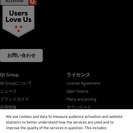
お問い合わせ
Qt Group
ライセンス
Qt Groupについて
License Agreement
ニュース
Open Source
ブランドガイド
Plans and pricing
採用情報
ダウンロード
投資家情報
FAQ
We use cookies and data to measure audience activation and website
statistics to better understand how the services are used and to
開発フレームワーク＆ツール
improve the quality of the services in question. This includes: