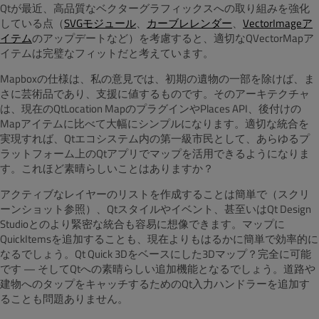
Qtが最近、高品質なベクターグラフィックスへの取り組みを強化
している点（
SVGモジュール
、
カーブレレンダー
、
VectorImageア
イテム
のアップデートなど）を考慮すると、適切なQVectorMapア
イテムは完璧なフィットだと考えています。
Mapboxの仕様は、私の意見では、初期の遺物の一部を除けば、ま
さに芸術品であり、支援に値するものです。そのアーキテクチャ
は、現在のQtLocation MapのプラグインやPlaces API、後付けの
Mapアイテムに比べて大幅にシンプルになります。適切な統合を
実現すれば、Qtエコシステム内の第一級市民として、あらゆるプ
ラットフォーム上のQtアプリでマップを活用できるようになりま
す。これほど素晴らしいことはありますか？
アクティブなレイヤーのリストを作成することは簡単で（スクリ
ーンショット参照）、Qtスタイルやイベント、甚至いはQt Design
Studioとのより緊密な統合も容易に想像できます。マップに
QuickItemsを追加することも、現在よりもはるかに簡単で効率的に
なるでしょう。Qt Quick 3Dをベースにした3Dマップ？完全に可能
です — そしてQtへの素晴らしい追加機能となるでしょう。道路や
建物へのタップをキャッチするためのQt入力ハンドラーを追加す
ることも問題ありません。