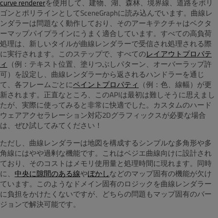
curve renderer
を使用して、建物、湖、森林、境界線、道路をポリ
ゴンとポリラインとしてSceneGraphに読み込んでいます。曲線レ
ンダラーは問題なく動作しており、そのアーキテクチャはベクタ
ーマップパイプラインにうまく適合しています。すべての高負荷
処理は、新しいタイルが曲線レンダラーで受信され処理される際
に実行されます。このステップで、すべての
レイアウトプロパテ
ィ
（例：テキスト位置、塗りつぶしパターン、オーバーラップ許
可）を設定し、曲線レンダラーから返されるハンドラーを通じ
て、各フレームごとに
ペイントプロパティ
（例：色、線幅）が更
新されます。正直なところ、このAPIは最初は難しそうに思えまし
たが、実際に使ってみると非常に快適でした。カスタムのハード
ウェアアクセラレーション対応2Dグラフィックスが必要な場合
は、ぜひ試してみてください！
ただし、曲線レンダラーは地図を構成するシンプルな多角形や多
角線にはやや過剰な機能です。これはベジエ曲線向けに設計され
ており、そのコストはメモリ使用量と処理時間に現れます。同時
に、
中央に隙間のある線
や
ぼかし
などのマップ固有の機能が欠け
ています。このようなドメイン固有のロジックを曲線レンダラー
に負担をかけたくないですが、どちらの問題もマップ固有のバー
ジョンで解決可能です。