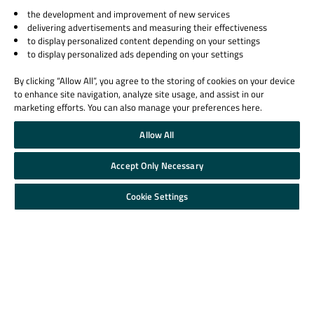
学習リソース
サポート＆サービス
the development and improvement of new services
delivering advertisements and measuring their effectiveness
Qt Academy
サポート
to display personalized content depending on your settings
教育機関向け
パートナー
to display personalized ads depending on your settings
Qt ドキュメンテーション
By clicking “Allow All”, you agree to the storing of cookies on your device
Qt Forum
to enhance site navigation, analyze site usage, and assist in our
marketing efforts. You can also manage your preferences here.
Allow All
Accept Only Necessary
© 2026 The Qt Company
Legal Notice
Cookie Settings
Privacy and Cookie Policy
Terms & Conditions
Trust Center
Cookie Settings
Email Preferences
Qt Group includes The Qt Company Oy and its global subsidiaries and affiliates.