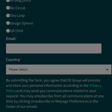
All Blog posts
Biz Circuit
Dev Loop
Design Sphere
QA Orbit
Email
*
Country
*
By submitting the form, you agree that Qt Group will process
and store your personal information according to the
Privacy
Policy
and may send you communications related to your
request. You may unsubscribe from all communications at any
time by clicking Unsubscribe or Manage Preferences in the
footer of our emails.