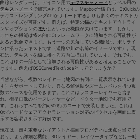
曲線レンダラーは、アイコン用の
テクスチャノード
とラベル用の
テキストノード
で補完されています。Mapbox仕様では、QtQuickの
テキストレンダリングAPIがサポートするよりも多くのテキストカ
スタマイズが可能です。例えば、特定の
幅
のテキストアウトライ
ンやオプションの
ぼかし
といった機能が欠けています。しかし、
これらの機能は将来的にQtフレームワークに追加される可能性が
あると想像できます。もう一つの欠落している機能は、ポリライ
ンに沿ったテキストです（道路や川の名前のイメージです）。現
在は、テキストを線に接する方向に描画しています。それでも、
これはQtの一部として追加される可能性があると考えることがで
きます。例えばQSGCurvedTextNodeとしてでしょうか？
当然ながら、複数のレイヤー（地図の右側に一覧表示されていま
す）をサポートしており、異なる解像度やズームレベルを持つ複
数のソースを使用できます。これにはラスターレイヤーも含ま
れ、衛星画像のベースレイヤーなど、ベクター地図でも有用で
す。これらすべてを約4,500行のコードで実装しました。これは、
Qtでハードウェアアクセラレーション対応のピクセルを画面に表
示する容易さを示す好例です。
現在は、最も重要なレイアウトと描画プロパティに焦点を当てて
おり、より詳細な機能、3Dレイヤー、レイヤータイプなどは一時