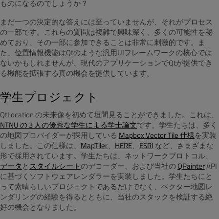
ものになるのでしょうか？
まだ一つの決定的な答えには至っていませんが、それがプロセス
の一部です。これらの質問は複雑で興味深く、多くの可能性を秘
めており、その一部に参加できることは非常に刺激的です。ま
た、位置情報機能はQtのような汎用UIフレームワークの核心では
ないかもしれませんが、現代のアプリケーションでQtが提供でき
る機能を拡張する真の機会を提供しています。
学生プロジェクト
QtLocation の未来像を初めて垣間見ることができました。これは、
NTNU の 3 人の優秀な学生による学士論文
です。学生たちは、多く
の地図プロバイダーが採用している
Mapbox Vector Tile 仕様
を実装
しました。この仕様は、
MapTiler
、
HERE
、
ESRI
など、さまざまな
形で採用されています。学生たちは、ネットワークプロトコル、
データ
と
スタイルシート
のデコーダー、および当社の
QPainter
API
に基づくソフトウェアレンダラーを実装しました。学生たちにと
って素晴らしいプロジェクトであるだけでなく、ベクター地図レ
ンダリングの経験を得るとともに、当社のスタックを検証する絶
好の機会となりました。