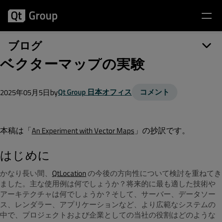
ブログ
ベクターマップの実験
by
Qt Group 日本オフィス
コメント
2025年05月5日
本稿は「
」の抄訳です。
An Experiment with Vector Maps
はじめに
かなり長い間、
QtLocation
の今後の方向性について検討を重ねてき
ました。主な使用例は何でしょうか？将来的に最も適した技術や
アーキテクチャは何でしょうか？そして、サーバー、データソー
ス、レンダラー、アプリケーションなど、より広範なシステムの
中で、プロジェクトおよび企業としての当社の役割はどのような