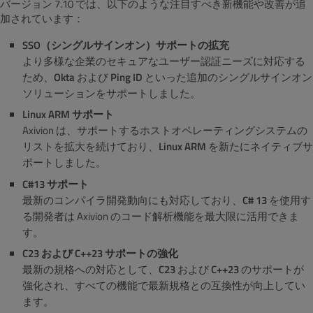
バージョン 7.10 では、以下のような注目すべき新機能や改善が追
加されています
：
SSO（シングルサインオン）サポートの拡充
より多様な企業のセキュアなユーザー認証ニーズに対応する
ため、
Okta
および
Ping ID
といった追加のシングルサインオン
ソリューションをサポートしました。
Linux ARM サポート
Axivion は、サポートするホストオペレーティングシステムの
リストを拡大
を続けており
、
Linux ARM
を新たにネイティブサ
ポートしました。
C#13 サポート
最新のコンパイラ開発動向にも対応しており、
C# 13
を使用す
る開発者は Axivion のコード解析機能を最大限に活用できま
す。
C23 および C++23 サポートの強化
最新の規格への対応として、
C23
および
C++23
のサポートが
強化され、すべての機能で最新規格との互換性が向上してい
ます。