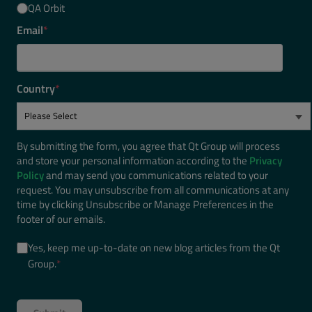
QA Orbit
Email
*
Country
*
By submitting the form, you agree that Qt Group will process
and store your personal information according to the
Privacy
Policy
and may send you communications related to your
request. You may unsubscribe from all communications at any
time by clicking Unsubscribe or Manage Preferences in the
footer of our emails.
Yes, keep me up-to-date on new blog articles from the Qt
Group.
*