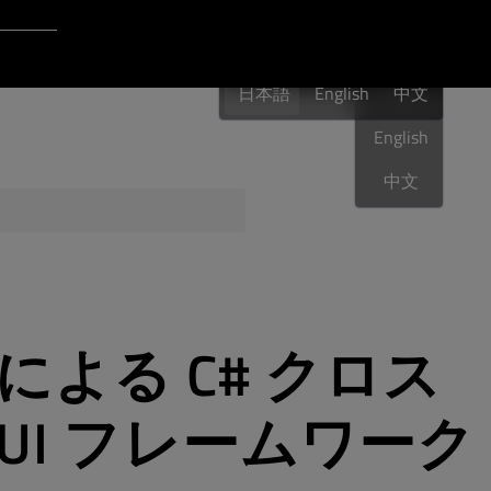
Login to Qt Account
日本語
ポート・リソース
日本語
English
日本語
中文
English
中文
品質保証
による C# クロス
UI フレームワーク