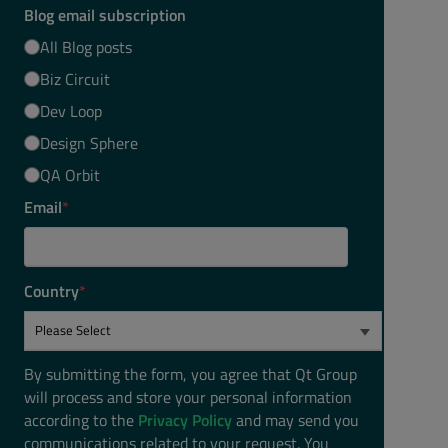
Blog email subscription
All Blog posts
Biz Circuit
Dev Loop
Design Sphere
QA Orbit
Email
*
Country
*
By submitting the form, you agree that Qt Group
will process and store your personal information
according to the
Privacy Policy
and may send you
communications related to your request. You