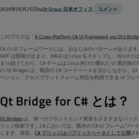
2026年05月25日
by
Qt Group 日本オフィス
コメント
このブログは「
A Cross-Platform C# UI Framework via Qt's Bridg
C# の UI フレームワークには、おなじみのパターンがあります。
WPF は開発が止まり、MAUI は Linux をスキップし、WinUI 
まり続けており、C# チームは Linux 向けの優れた UI 選
の Qt Bridges は、既存の C# コードベースを活かしながら、Q
ーション、クロスプラットフォーム対応を利用できる UI フ
Qt Bridge for C# とは？
Qt Bridges
は、単一のフロントエンド実装をさまざまなバック
リッジ技術です。C# においては、既存の C# UI フレー
します。現在、
C# ブリッジはパブリックベータとして公開
さ