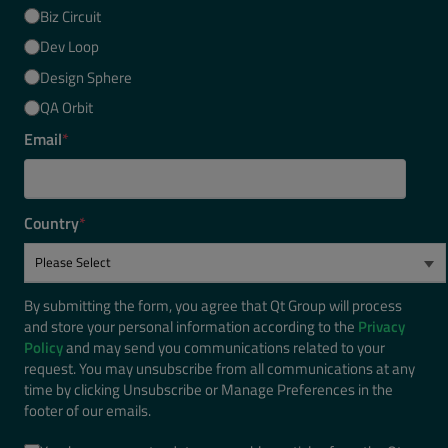
Biz Circuit
Dev Loop
Design Sphere
QA Orbit
Email
*
Country
*
By submitting the form, you agree that Qt Group will process
and store your personal information according to the
Privacy
Policy
and may send you communications related to your
request. You may unsubscribe from all communications at any
time by clicking Unsubscribe or Manage Preferences in the
footer of our emails.