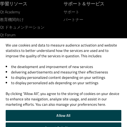
学習リソース
サポート＆サービス
Qt Academy
サポート
教育機関向け
パートナー
Qt ドキュメンテーション
Qt Forum
We use cookies and data to measure audience activation and website
statistics to better understand how the services are used and to
improve the quality of the services in question. This includes:
the development and improvement of new services
© 2026 The Qt Company
delivering advertisements and measuring their effectiveness
Legal Notice
to display personalized content depending on your settings
Privacy and Cookie Policy
to display personalized ads depending on your settings
Terms & Conditions
By clicking “Allow All”, you agree to the storing of cookies on your device
Trust Center
to enhance site navigation, analyze site usage, and assist in our
Cookie Settings
marketing efforts. You can also manage your preferences here.
Email Preferences
Allow All
Qt Group includes The Qt Company Oy and its global subsidiaries and affiliates.