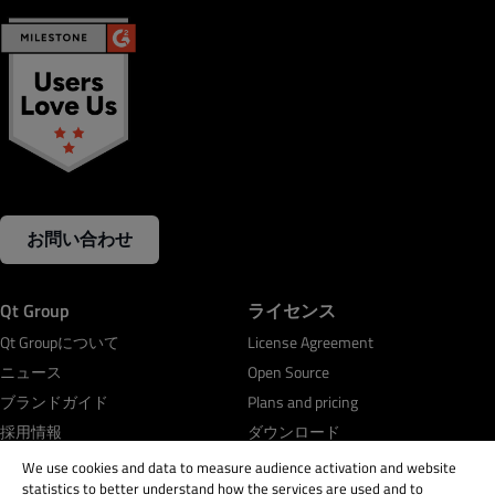
お問い合わせ
Qt Group
ライセンス
Qt Groupについて
License Agreement
ニュース
Open Source
ブランドガイド
Plans and pricing
採用情報
ダウンロード
投資家情報
FAQ
We use cookies and data to measure audience activation and website
statistics to better understand how the services are used and to
開発フレームワーク＆ツール