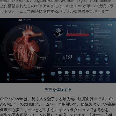
搭載した Ezurio の Tungsten700 SMARC SoM（System-on-Module）
上に構築されたこのデュアルデモは、AI と HMI が単一の接続プラ
ットフォーム上で同時に動作するパワフルな体験を実現します。
デモを体験する
Qt EchoCardio は、見る人を魅了する最先端の医療向けUIです。Qt
のQMLベースのHMIフレームワークを用いて、病院スタッフが高解
像度の心臓スキャンとどのようにインタラクションできるかを、
実際の医療画像システムを模して表現しています。鼓動する心臓