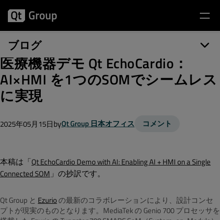
ブログ
医療機器デモ Qt EchoCardio：
AI×HMI を1つのSOMでシームレス
に実現
by
Qt Group 日本オフィス
コメント
2025年05月15日
本稿は「
Qt EchoCardio Demo with AI: Enabling AI + HMI on a Single
」の抄訳です。
Connected SOM
Qt Group と
Ezurio
の最新のコラボレーションにより、設計コンセ
プトが現実のものとなります。MediaTek の Genio 700 プロセッサを