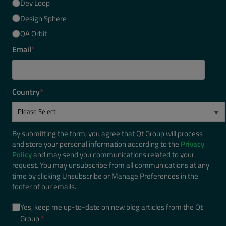
Dev Loop
Design Sphere
QA Orbit
Email
*
Country
*
By submitting the form, you agree that Qt Group will process
and store your personal information according to the
Privacy
Policy
and may send you communications related to your
request. You may unsubscribe from all communications at any
time by clicking Unsubscribe or Manage Preferences in the
footer of our emails.
Yes, keep me up-to-date on new blog articles from the Qt
Group.
*