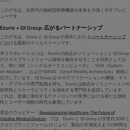
このデモは、次世代の接続型医療機器の未来を力強く示すプレビ
ューです。
Ezurio + Qt Group: 広がるパートナーシップ
このデモは、Ezurio と Qt Group の長年にわたる
パートナーシップ
における最新のマイルストーンです。
本コラボレーションは、Ezurio の組込みソリューションと Qt Group
のクロスプラットフォーム技術を融合させることを目的としてお
り、特に SBC（シングルボードコンピュータ）、SOM（System-
on-Module）、および SMARC（Smart Mobility Architecture）規格に
注力しています。Qt Group は UI やアプリケーションの構築・テス
ト・デプロイの専門知識を持ち、Ezurio は組込みソリューションの
効率性とスケーラビリティを強化する専門性を提供しています。
これは、急速に進化するテクノロジーの世界における新たな接続
性とユーザー体験の時代を象徴しています。
直近のウェビナー「
Revolutionizing Healthcare: The Future of
Intuitive Medical Devices
」では、Ezurio と Qt Group が次世代 SOM と
クロスプラットフォーム UI により、製品の市場投入までの時間を