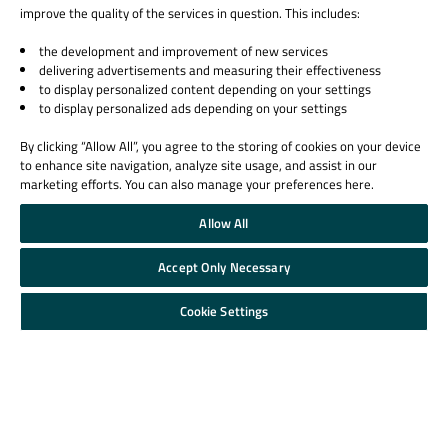
improve the quality of the services in question. This includes:
学習リソース
サポート＆サービス
the development and improvement of new services
delivering advertisements and measuring their effectiveness
Qt Academy
サポート
to display personalized content depending on your settings
教育機関向け
パートナー
to display personalized ads depending on your settings
Qt ドキュメンテーション
By clicking “Allow All”, you agree to the storing of cookies on your device
Qt Forum
to enhance site navigation, analyze site usage, and assist in our
marketing efforts. You can also manage your preferences here.
Allow All
Accept Only Necessary
© 2026 The Qt Company
Legal Notice
Cookie Settings
Privacy and Cookie Policy
Terms & Conditions
Trust Center
Cookie Settings
Email Preferences
Qt Group includes The Qt Company Oy and its global subsidiaries and affiliates.