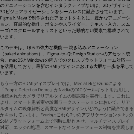
のアニメーションを含むインタラクティブなUIは、2Dデザインと
3Dビジュアライゼーションをシームレスに融合させています。
FigmaとMayaで制作されたアセットをもとに、豊かなアニメーシ
ョン、直感的な操作、ボタンやスライダー、テキスト入力、スム
ーズにスクロールするリストといった動的なUI要素で構成されて
います。
このデモは、Qt 6 の強力な機能 ― 焼き込みアニメーション
（baked animations）、Figma-to-Qt Design Studioへのアセット統
合、macOSとWindowsの両方でのクロスプラットフォーム対応 ―
を活用しており、最新のHMIデザインにおける大胆な一歩を示して
います。
もう一方のHDMIディスプレイでは、MediaTekとEzurioによる
「People Detection Demo」がNvidiaのTAOツールキットを活用し、
接続されたカメラでリアルタイムの顔認識を実行します。これに
より、スマート患者室や診断ワークステーションにおいて、リア
ルタイムの映像解析と高度なHMIデザインがどのように融合できる
かを示しています。Ezurioはこれら2つのアプリケーションを1つの
SoMプラットフォーム上で同時に動作させ、マルチディスプレイ
対応、エッジAI処理、スマートなインターフェース制御を実現しま
した。