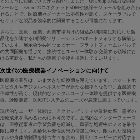
どのように短縮できるかを紹介しました。Qt Group の強力な開発
ツールと、Ezurio のコネクテッドSOMや無線モジュールを組み合わ
せることで、医療機器メーカーは応答性が高く、スケーラブルで
セキュアな製品を効率的に開発することが可能になります。
さらに、医療、産業、商業市場向けの組込みUI開発に対応した製
品化を加速するUI開発ソリューションのポートフォリオも構築し
ています。展示会や共同ウェビナー、プラットフォームレベルで
の共同開発を通じて、接続性とユーザー体験が交差する領域にお
ける革新を、私たちの連携で今後も推進してまいります。
次世代の医療機器イノベーションに向けて
医療機器業界は、いま大きな転換期を迎えています。スマートホ
スピタルやデジタルヘルスケアが新たな標準となる中、直感的で
信頼性が高く、現代的なデジタルユーザー体験を提供する医療機
器、診断装置、医療ITシステムのニーズが急速に高まっています。
現代的なユーザー体験は、アクセシビリティや業務効率、患者の
治療成果を高めるために不可欠です。直感的なインターフェース
は、医療従事者の学習負荷を軽減し、重要な処置中のミスを最小
限に抑えます。高齢化や慢性疾患の増加に伴い、限られた技術ス
キルや身体的制限を持つ方々を含め、幅広いユーザーに対応する