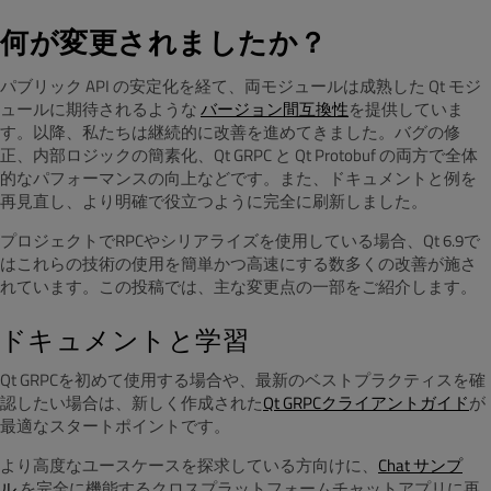
何が変更されましたか？
パブリック API の安定化を経て、両モジュールは成熟した Qt モジ
ュールに期待されるような
バージョン間互換性
を提供していま
す。以降、私たちは継続的に改善を進めてきました。バグの修
正、内部ロジックの簡素化、Qt GRPC と Qt Protobuf の両方で全体
的なパフォーマンスの向上などです。また、ドキュメントと例を
再見直し、より明確で役立つように完全に刷新しました。
プロジェクトでRPCやシリアライズを使用している場合、Qt 6.9で
はこれらの技術の使用を簡単かつ高速にする数多くの改善が施さ
れています。この投稿では、主な変更点の一部をご紹介します。
ドキュメントと学習
Qt GRPCを初めて使用する場合や、最新のベストプラクティスを確
認したい場合は、新しく作成された
Qt GRPCクライアントガイド
が
最適なスタートポイントです。
より高度なユースケースを探求している方向けに、
Chat サンプ
ル
を完全に機能するクロスプラットフォームチャットアプリに再