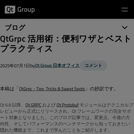
ブログ
QtGrpc 活用術：便利ワザとベスト
プラクティス
by
Qt Group 日本オフィス
コメント
2025年07月1日
本稿は「
」の抄訳です。
QtGrpc - Tips, Tricks & Sweet Spots
Qt 6.8 以降、
Qt GRPC
および
Qt Protobuf
モジュールはテクニカルプ
レビューから正式にリリースされ、Qt フレームワークの完全サポ
ート対象となりました。このブログ記事では、変更点、今後の方
向性、そしてパフォーマンスのベンチマークから知っておきたい
隠れた機能まで、これまで学んだことをご紹介します。