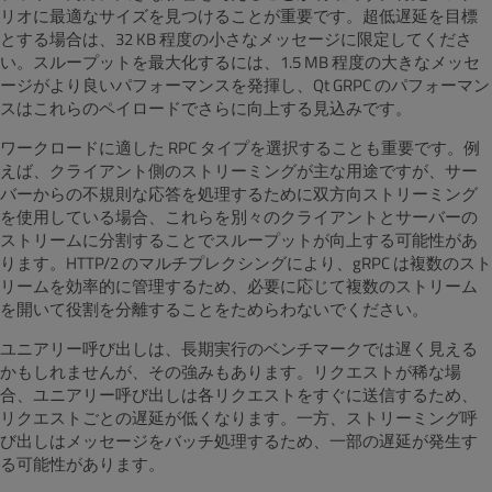
リオに最適なサイズを見つけることが重要です。超低遅延を目標
とする場合は、32 KB 程度の小さなメッセージに限定してくださ
い。スループットを最大化するには、1.5 MB 程度の大きなメッセ
ージがより良いパフォーマンスを発揮し、Qt GRPC のパフォーマン
スはこれらのペイロードでさらに向上する見込みです。
ワークロードに適した RPC タイプを選択することも重要です。例
えば、クライアント側のストリーミングが主な用途ですが、サー
バーからの不規則な応答を処理するために双方向ストリーミング
を使用している場合、これらを別々のクライアントとサーバーの
ストリームに分割することでスループットが向上する可能性があ
ります。HTTP/2 のマルチプレクシングにより、gRPC は複数のスト
リームを効率的に管理するため、必要に応じて複数のストリーム
を開いて役割を分離することをためらわないでください。
ユニアリー呼び出しは、長期実行のベンチマークでは遅く見える
かもしれませんが、その強みもあります。リクエストが稀な場
合、ユニアリー呼び出しは各リクエストをすぐに送信するため、
リクエストごとの遅延が低くなります。一方、ストリーミング呼
び出しはメッセージをバッチ処理するため、一部の遅延が発生す
る可能性があります。