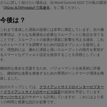
さらに詳しく知りたい場合は、Qt World Summit 2025 での私の講演
「
QtGrpc & QtProtobuf で高速化
」をご覧ください。
今後は？
これまで達成した遅延の改善には非常に満足しています。次の優
先事項は、さらなる最適化が必要なスループットに焦点を当てる
ことです。スループットの改善が遅延に影響を与える場合、これ
らのトレードオフを調整するための設定オプションを提供しま
す。理想的には、優れた遅延と高いスループットの両方を実現す
るスマートなデフォルト設定を提供することを目標としていま
す。
継続的な進歩を支援するため、パフォーマンスを体系的に評価
し、継続的な改善を推進するための専用のベンチマーク環境を構
築しました。
次のステップとしては、
クライアントサイドのインターセプター
と
クライアントサイドのサービス設定
の追加を予定しています。
サーバーサイド
のサポートも計画していますが、これにはより多
くの時間と慎重な設計が必要です。