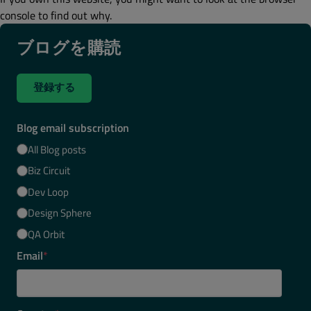
console to find out why.
ブログを購読
登録する
Blog email subscription
All Blog posts
Biz Circuit
Dev Loop
Design Sphere
QA Orbit
Email
*