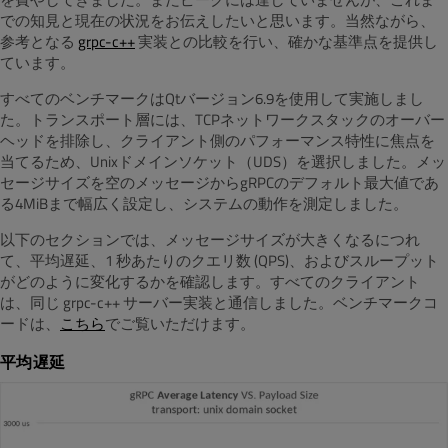
での知見と現在の状況をお伝えしたいと思います。当然ながら、
参考となる
grpc-c++
実装との比較を行い、確かな基準点を提供し
ています。
すべてのベンチマークはQtバージョン6.9を使用して実施しまし
た。トランスポート層には、TCPネットワークスタックのオーバー
ヘッドを排除し、クライアント側のパフォーマンス特性に焦点を
当てるため、Unixドメインソケット（UDS）を選択しました。メッ
セージサイズを空のメッセージからgRPCのデフォルト最大値であ
る4MiBまで幅広く設定し、システムの動作を測定しました。
以下のセクションでは、メッセージサイズが大きくなるにつれ
て、平均遅延、1 秒あたりのクエリ数 (QPS)、およびスループット
がどのように変化するかを確認します。すべてのクライアント
は、同じ grpc-c++ サーバー実装と通信しました。ベンチマークコ
ードは、
こちら
でご覧いただけます。
平均遅延