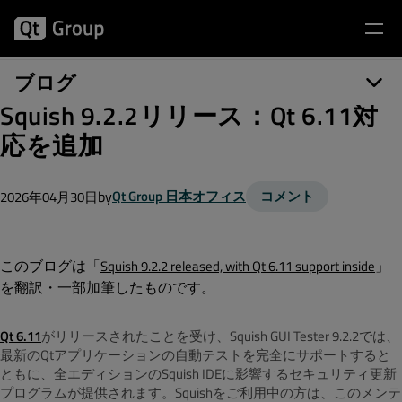
ブログ
Squish 9.2.2リリース：Qt 6.11対
応を追加
by
Qt Group 日本オフィス
コメント
2026年04月30日
このブログは「
」
Squish 9.2.2 released, with Qt 6.11 support inside
を翻訳・一部加筆したものです。
Qt 6.11
がリリースされたことを受け、Squish GUI Tester 9.2.2では、
最新のQtアプリケーションの自動テストを完全にサポートすると
ともに、全エディションのSquish IDEに影響するセキュリティ更新
プログラムが提供されます。Squishをご利用中の方は、このメンテ