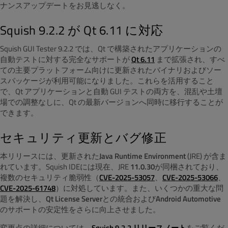
ナンスアップデートをお見逃しなく。
Squish 9.2.2 が Qt 6.11 に対応
Squish GUI Tester 9.2.2 では、Qt で構築されたアプリケーションの
自動テストに対する完全なサポートが
Qt 6.11
まで拡張され、すべ
ての主要プラットフォーム向けに更新されたバイナリおよびソー
スパッケージが利用可能になりました。これらを活用すること
で、Qt アプリケーションと自動 GUI テストの両方を、混乱や土壇
場での調整なしに、Qt の最新バージョンへ同時に移行することが
できます。
セキュリティ更新とバグ修正
本リリースには、更新された
Java Runtime Environment
(JRE) が含ま
れています。Squish IDEには現在、JRE
11.0.30
が同梱されており、
複数のセキュリティ脆弱性（
CVE-2025-53057
、
CVE-2025-53066
、
CVE-2025-61748
）に対処しています。また、いくつかの重大な問
題を解決し、
Qt License Server
との統合および
Android Automotive
のサポートの安定性をさらに向上させました。
変更点の詳細については、
Squish 9.2.2 リリースノート
をご覧くだ