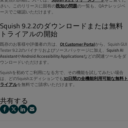
さい。このリリースに固有の
既知の問題
の一覧も、QAナレッジベ
ースでご確認いただけます。
Squish 9.2.2のダウンロードまたは無料
トライアルの開始
既存のお客様や評価者の方は、
Qt Customer Portal
から、Squish GUI
Tester 9.2.2のバイナリおよびソースパッケージに加え、
Squish AI
Assistant
や
Android Accessibility Applications
などの関連ツールをダ
ウンロードいただけます。
Squishを初めてご利用になる方で、その機能を試してみたい場合
は、どのSquishエディションでも
30日間の全機能利用可能な無料ト
ライアル
を無料でご請求いただけます。
共有する