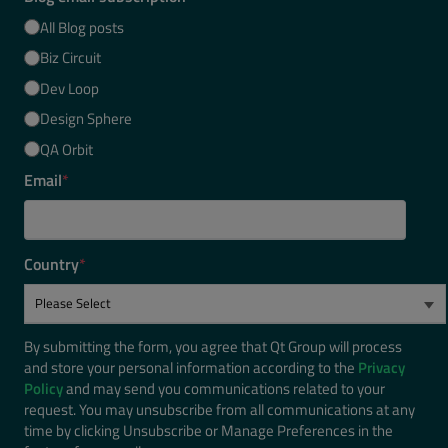
All Blog posts
Biz Circuit
Dev Loop
Design Sphere
QA Orbit
Email
*
Country
*
By submitting the form, you agree that Qt Group will process
and store your personal information according to the
Privacy
Policy
and may send you communications related to your
request. You may unsubscribe from all communications at any
time by clicking Unsubscribe or Manage Preferences in the