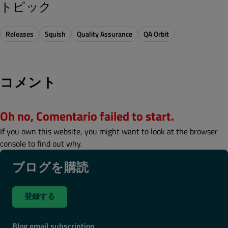
トピック
Releases
Squish
Quality Assurance
QA Orbit
コメント
Oh no, Comentario failed to start.
If you own this website, you might want to look at the browser
console to find out why.
ブログを購読
登録する
Blog email subscription