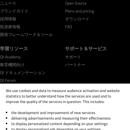
ニュース
Open Source
ブランドガイド
Plans and pricing
採用情報
ダウンロード
投資家情報
FAQ
開発フレームワーク＆ツール
学習リソース
サポート＆サービス
Qt Academy
サポート
教育機関向け
パートナー
Qt ドキュメンテーション
Qt Forum
We use cookies and data to measure audience activation and website
statistics to better understand how the services are used and to
improve the quality of the services in question. This includes:
the development and improvement of new services
© 2026 The Qt Company
delivering advertisements and measuring their effectiveness
Legal Notice
to display personalized content depending on your settings
Privacy and Cookie Policy
to display personalized ads depending on your settings