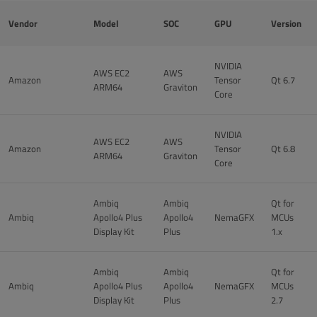
Vendor
Model
SOC
GPU
Version
NVIDIA
AWS EC2
AWS
Amazon
Tensor
Qt 6.7
ARM64
Graviton
Core
NVIDIA
AWS EC2
AWS
Amazon
Tensor
Qt 6.8
ARM64
Graviton
Core
Ambiq
Ambiq
Qt for
Ambiq
Apollo4 Plus
Apollo4
NemaGFX
MCUs
Display Kit
Plus
1.x
Ambiq
Ambiq
Qt for
Ambiq
Apollo4 Plus
Apollo4
NemaGFX
MCUs
Display Kit
Plus
2.7