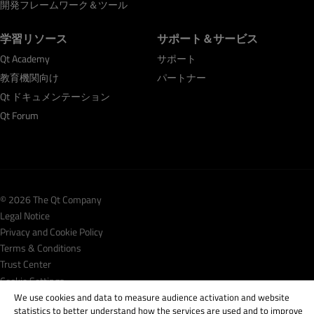
開発フレームワーク＆ツール
学習リソース
サポート＆サービス
Qt Academy
サポート
教育機関向け
パートナー
Qt ドキュメンテーション
Qt Forum
© 2026 The Qt Company
Legal Notice
Privacy and Cookie Policy
Terms & Conditions
Trust Center
Cookie Settings
We use cookies and data to measure audience activation and website
Email Preferences
statistics to better understand how the services are used and to improve