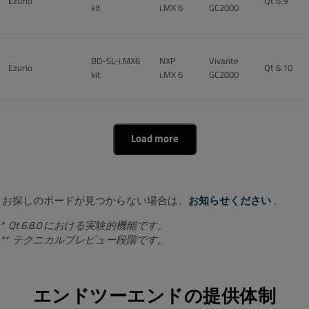
Ezurio
Qt 6.9
kit
i.MX 6
GC2000
BD-SL-i.MX6
NXP
Vivante
Ezurio
Qt 6.10
kit
i.MX 6
GC2000
Load more
お探しのボードが見つからない場合は、
お知らせください
。
* Qt 6.8.0 における実験的機能です。
** テクニカルプレビュー段階です。
エンドツーエンドの提供体制