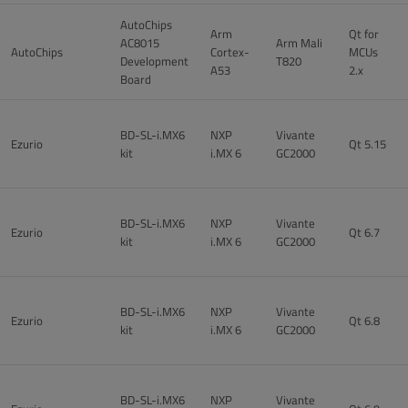
AutoChips
Arm
Qt for
AC8015
Arm Mali
AutoChips
Cortex-
MCUs
Development
T820
A53
2.x
Board
BD-SL-i.MX6
NXP
Vivante
Ezurio
Qt 5.15
kit
i.MX 6
GC2000
BD-SL-i.MX6
NXP
Vivante
Ezurio
Qt 6.7
kit
i.MX 6
GC2000
BD-SL-i.MX6
NXP
Vivante
Ezurio
Qt 6.8
kit
i.MX 6
GC2000
BD-SL-i.MX6
NXP
Vivante