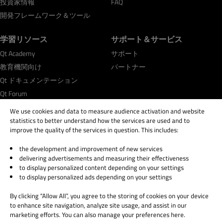
投資家情報
FAQ
開発フレームワーク＆ツール
学習リソース
サポート＆サービス
Qt Academy
サポート
教育機関向け
パートナー
Qt ドキュメンテーション
Qt Forum
We use cookies and data to measure audience activation and website
statistics to better understand how the services are used and to
improve the quality of the services in question. This includes:
the development and improvement of new services
© 2026 The Qt Company
delivering advertisements and measuring their effectiveness
Legal Notice
to display personalized content depending on your settings
Privacy and Cookie Policy
to display personalized ads depending on your settings
Terms & Conditions
By clicking “Allow All”, you agree to the storing of cookies on your device
Trust Center
to enhance site navigation, analyze site usage, and assist in our
Cookie Settings
marketing efforts. You can also manage your preferences here.