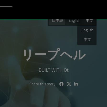
Login to Qt Account
日本語
ト
日本語
English
日本語
中文
English
中文
リープヘル
BUILT WITH Qt
Share this story