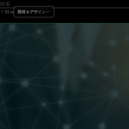
Qt.io
開発＆デザイン
製品
ソリューション
リソース
サポー