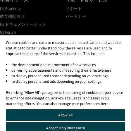
Qt Academy
サポート
教育機関向け
パートナー
Qt ドキュメンテーション
Qt Forum
We use cookies and data to measure audience activation and website
statistics to better understand how the services are used and to
improve the quality of the services in question. This includes:
the development and improvement of new services
© 2026 The Qt Company
delivering advertisements and measuring their effectiveness
Legal Notice
to display personalized content depending on your settings
Privacy and Cookie Policy
to display personalized ads depending on your settings
Terms & Conditions
By clicking “Allow All”, you agree to the storing of cookies on your device
Trust Center
to enhance site navigation, analyze site usage, and assist in our
Cookie Settings
marketing efforts. You can also manage your preferences here.
Email Preferences
Allow All
Qt Group includes The Qt Company Oy and its global subsidiaries and affiliates.
Accept Only Necessary