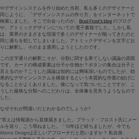
やデザインシステムを作り始めた当初、私も多くのデザイナーと
同じように、「デザインシステムの作り方」をインターネットで
検索しました。そこで出会ったのが、
Brad Frost’s blog
のブログ
や、アトミックデザインについての 電子書籍でした。しかし私
は、業界のさまざまな現場で多くのデザイナーが陥ってきたのと
同じ過ちを犯してしまいました。アトミックデザインを文字どお
りに解釈し、そのまま適用しようとしたのです。
この文字通りの解釈こそが、分類に関する果てしない議論の原因
です。カードの構成要素は分子か生物か？ボタンの集合は分子と
言えるのか？こうした議論は知的には興味深いものでしたが、効
果的なデザインシステムを構築するという本質的な作業の妨げに
なることがよくありました。後になって気づいたことですが、こ
うした厳格な分類へのこだわりは、全体像を見失うようなもので
した。
なぜそれが間違いだとわかるのでしょうか?
"答えは情報源から直接届きました。ブラッド・フロスト氏にメー
ルを送り、こう尋ねました。「10年ほど経ちましたが、今でも
Atomic Designは正しいアプローチだと思いますか？ 私自身、