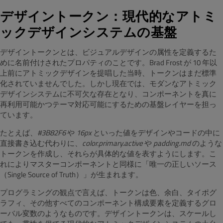
デザイントークン：現代的なアトミ
ックデザインシステムの基盤
デザイントークンとは、ビジュアルデザインの属性を定義するた
めに名前付けされたプロパティのことです。Brad Frost が 10 年以
上前にアトミックデザインを提唱した当時、トークンはまだ標準
化されていませんでした。しかし現在では、モダンなアトミック
デザインシステムに不可欠な存在となり、コンポーネントを真に
再利用可能かつテーマ対応可能にするための基盤レイヤーを担っ
ています。
たとえば、
#3B82F6
や
16px
といった値をデザインやコードの中に
直接書き込む代わりに、
color.primary.active
や
padding.md
のような
トークンを作成し、それらが具体的な値を表すようにします。こ
れによりマスターコンポーネントと同様に「唯一の正しいソース
（Single Source of Truth）」が生まれます。
プログラミングの観点で言えば、トークンは色、余白、タイポグ
ラフィ、その他すべてのコンポーネント構成要素を定義するグロ
ーバル変数のようなものです。デザイントークンは、スケールし