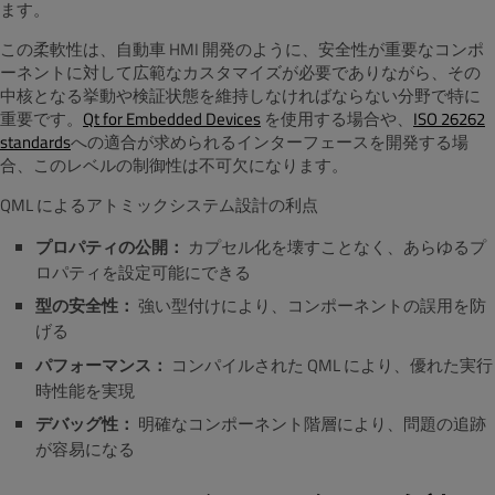
ます。
この柔軟性は、自動車 HMI 開発のように、安全性が重要なコンポ
ーネントに対して広範なカスタマイズが必要でありながら、その
中核となる挙動や検証状態を維持しなければならない分野で特に
重要です。
Qt for Embedded Devices
を使用する場合や、
ISO 26262
standards
への適合が求められるインターフェースを開発する場
合、このレベルの制御性は不可欠になります。
QML によるアトミックシステム設計の利点
プロパティの公開：
カプセル化を壊すことなく、あらゆるプ
ロパティを設定可能にできる
型の安全性：
強い型付けにより、コンポーネントの誤用を防
げる
パフォーマンス：
コンパイルされた QML により、優れた実行
時性能を実現
デバッグ性：
明確なコンポーネント階層により、問題の追跡
が容易になる