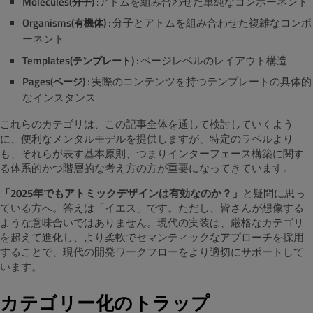
Molecules(
)
:アトムを組み合わせた単純なコンポーネント
分子
Organisms(
)
: 分子とアトムを組み合わせた複雑なコンポ
有機体
ーネント
Templates(
)
: ページレベルのレイアウト構造
テンプレート
Pages(
)
: 実際のコンテンツを持つテンプレートの具体的
ページ
なインスタンス
これらのカテゴリは、この記事全体を通して検討していくよう
に、便利なメンタルモデルを提供しますが、特定のラベルより
も、それらが表す基本原則、つまりインターフェース構築に関す
る体系的かつ階層的な考え方の方が重要になってきています。
「2025年でもアトミックデザインは有効なのか？」
と疑問に思っ
ている方へ。答えは「イエス」です。ただし、皆さんが想像する
ような意味合いではありません。現代の実装は、厳格なカテゴリ
を超えて進化し、より柔軟でセマンティックなアプローチを採用
することで、現代の開発ワークフローをより適切にサポートして
います。
カテゴリー化のトラップ