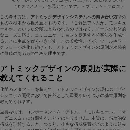
取り、UIデザインシステムを作り上げるために役立つ分類
（タクソノミー）を選ぶことです。 - ブラッド・フロスト
この考え方は、
アトミックデザインシステムへの向き合い方
その
ものを根本から捉え直すものです。「これはアトムか、モレキュ
ールか」といった分類にとらわれるのではなく、チームの具体的
なニーズに応え、コミュニケーションを促進する分類法を作成す
ることに重点を置くべきです。この柔軟性こそが、ツールやワー
クフローが進化し続けても、アトミックデザインの原則が永続的
に価値のあるものである理由です。
アトミックデザインの原則が実際に
教えてくれること
化学のメタファーを超えて、アトミックデザインは現代のデザイ
ンシステム開発において依然として重要ないくつかの基本原則を
教えてくれます。
重要なのは、コンポーネントを「アトム」「モレキュール」「オ
ーガニズム」に分類することではありません。本質は、階層的な
構成を理解すること、つまり、小さな構成要素がどのように組み