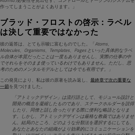
Atomsの必要性を見出せず、コントロールとトークンのシステムを
作ってしまうことがよくあります。」
ブラッド・フロストの啓示：ラベル
は決して重要ではなかった
彼の返答は、とても示唆に富むものでした。「
Atoms、
Molecules、Organisms、Templates、Pages といった具体的なラベ
ル自体が本質だったことは一度もありませんし、実際の仕事の中
でそれらをそのまま使っているわけでもありません。ただし、思
考のためのメンタルモデルとしては今でも有用です。
」
この発見により、私は彼の原著を読み返し、
最終章で次の重要な
一節
を見つけました。
「アトミックデザイン」は流行語として、モジュール設計と
開発の概念を凝縮したものであり、ステークホルダーを説得
したり、同僚と話し合ったりする際に便利な略語となりま
す。しかし、アトミックデザインは厳格な教義ではありませ
ん。結局のところ、どのような分類法を選択するにしても、
あなたとあなたの組織がより効果的にコミュニケーションを