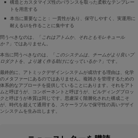
構造とカスタマイズ性のバランスを取った柔軟なテンプレー
トを用意する
本当に重要なこと： 一貫性があり、保守しやすく、実運用に
耐えるUIを作ることに集中する
問うべきなのは、「
これはアトムか、それともモレキュール
か？
」ではありません。
本当に問うべきなのは、「
このシステムは、チームがより良いプ
ロダクトを、より速く作る助けになっているか？
」です。
最終的に、アトミックデザインシステムが成功する理由は、化学
のメタファーにあるのではありません。複雑さを管理するための
体系的なアプローチを提供していることにあります。それをアト
ムと呼ぼうが、コンポーネントと呼ぼうが、ビルディングブロッ
クと呼ぼうが本質は同じです。思慮深く階層化された構成こそ
が、時代を超えて通用する、スケーラブルで保守性の高いデザイ
ンシステムを生み出します。