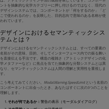
は、アトミックデザイン手法の成熟を表しています。コンポーネ
ントを抽象的な化学カテゴリーに押し付けるのではなく、現代の
デザインシステムでは、コンポーネントが「何をするのか」「ど
こで使われるのか」を反映した、目的志向で意味のある名称が使
われています。
デザインにおけるセマンティックシス
テムとは？
デザインにおけるセマンティックシステムとは、すべての要素の
名前がその意味、目的、そしてインターフェース内での振る舞い
を直接伝える手法です。構造の複雑さ（アトミックデザインの化
学メタファーなど）に焦点を当てた抽象的な分類システムとは異
なり、セマンティックシステムは人間の理解と実用性を重視しま
す。
こう考えてみてください。
Modal.Warning.SpeedLimit
という名前の
コンポーネントに出会ったとき、あなたはすぐに次の3つのことを
理解します。
それが何であるか：
警告の表示（モーダルダイアログ）