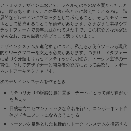
アトミックデザインにおいて、ラベルそのものが本質だったこと
は一度もありません。この手法が私たちに教えてくれるのは、階
層的なビルディングブロックとして考えること、そしてモジュー
ルとして構成することこそ価値があります。さまざまな業界やプ
ラットフォームで長年実践されてきた中で、この核心的な洞察は
今もなお、最も重要な学びとして残っています。
デザインシステムが進化するにつれ、私たちが使うツールも現代
的なワークフローを支える必要があります。つまり、メタファー
に基づく分類よりもセマンティックな明確さ、トークン主導の一
貫性、そしてデザイナーと開発者の双方にとって柔軟なコンポー
ネントアーキテクチャです。
次のデザインシステムを作るとき：
カテゴリ分けの議論は脇に置き、チームにとって何が自然か
を考える
目的志向でセマンティックな命名を行い、コンポーネント自
体がドキュメントになるようにする
トークンを基盤とした包括的なトークンシステムを構築する