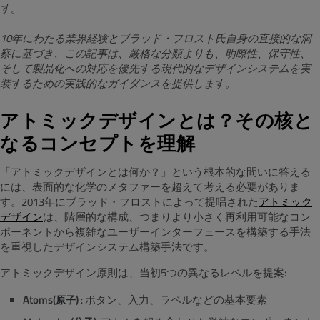
す。
10年にわたる業界経験とブラッド・フロスト氏自身の直接的な洞
察に基づき、この記事は、厳格な分類よりも、明瞭性、保守性、
そして製品化への対応を優先する現代的なデザインシステムを実
装するための実践的なガイダンスを提供します。
アトミックデザインとは？その核と
なるコンセプトを理解
「アトミックデザインとは何か？」という根本的な問いに答える
には、表面的な化学のメタファーを超えて考える必要がありま
す。2013年にブラッド・フロストによって提唱された
アトミック
デザイン
は、階層的な構成、つまりより小さく再利用可能なコン
ポーネントから複雑なユーザーインターフェースを構築する手法
を重視したデザインシステム構築手法です。
アトミックデザイン原則は、当初5つの異なるレベルを提案:
Atoms(
)
: ボタン、入力、ラベルなどの基本要素
原子