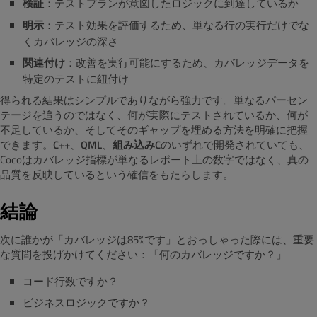
検証
：テストプランが意図したロジックに到達しているか
明示
：テスト効果を評価するため、単なる行の実行だけでな
くカバレッジの深さ
関連付け
：改善を実行可能にするため、カバレッジデータを
特定のテストに紐付け
得られる結果はシンプルでありながら強力です。単なるパーセン
テージを追うのではなく、何が実際にテストされているか、何が
不足しているか、そしてそのギャップを埋める方法を明確に把握
できます。
C++
、
QML
、
組み込みC
のいずれで開発されていても、
Cocoはカバレッジ指標が単なるレポート上の数字ではなく、真の
品質を反映しているという確信をもたらします。
結論
次に誰かが「カバレッジは85%です」とおっしゃった際には、重要
な質問を投げかけてください：「何のカバレッジですか？」
コード行数ですか？
ビジネスロジックですか？