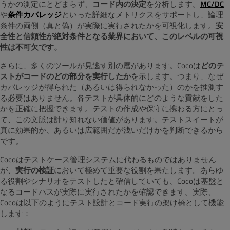
うかの測定にとどまらず、
コード内の決定
を分析します。
MC/DC
や
条件カバレッジ
といった詳細なメトリクスをサポートし、論理
条件の両側（真と偽）が実際に実行されたかを可視化します。
安
全性と信頼性が絶対条件となる業界において、このレベルの可視
性は不可欠です。
さらに、多くのツールが見逃す別の層があります。Cocoは
どのテ
ストがコードのどの部分を実行したか
を示します。つまり、なぜ
カバレッジが得られた（あるいは得られなかった）のかを推測す
る必要はありません。各テストが具体的にどのような貢献をした
かを正確に把握できます。テストの作成や保守に携わる方にとっ
て、この文脈は計り知れない価値があります。テストスイートが
真に効果的か、あるいは広範囲だが浅いだけかを判断できるから
です。
Cocoはテストケース管理システムに代わるものではありません
が、
実行の検証
において極めて重要な役割を果たします。あらゆ
る役割やシナリオをテストしたと確信していても、Cocoは基盤と
なるコードパスが実際に実行されたかを確認できます。実際、
Cocoは以下のようにテスト設計とコード実行の架け橋として機能
します：