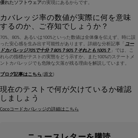
優れたソフトウェア
の実現にあるからです。
カバレッジ率の数値が実際に何を意味
するのか、ご存知でしょうか？
70%、80%、あるいは100%といった数値は全体像を伝えず、時に誤
った安心感を生み出す可能性があります。詳細な分析記事「
コー
ドカバレッジ70%で十分？80%？90%？それとも100%？
」では、こ
れらの指標がテストの実態をどう示すか、また100%のステートメ
ントカバレッジでも危険な欠落が残る理由を解説しています。
ブログ記事はこちら
(
原文
)
現在のテストで何が欠けているか確認
しましょう
Cocoコードカバレッジの詳細はこちら
ニュースレターを購読