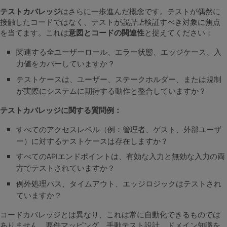
テストカバレッジ
はさらに一歩進んだ概念です。テストが偶然に
接触したコードではなく、テストが
設計上
検証すべき対象に焦点
を当てます。これは
意図とコードの関連性
と捉えてください：
関連する全ユーザーロール、エラー状態、エッジケース、入
力値をカバーしていますか？
テストケースは、ユーザー、ステークホルダー、または規制
が実際にシステムに期待する動作と整合していますか？
テストカバレッジに関する質問例：
すべてのアクセスレベル（例：管理者、ゲスト、外部ユーザ
ー）に対するテストケースは存在しますか？
すべてのAPIエンドポイントは、有効な入力と無効な入力の両
方でテストされていますか？
例外処理パス、タイムアウト、エッジロジックはテストされ
ていますか？
コードカバレッジとは異なり、これは常に自動化できるものでは
ありません。要件マッピング、手動テスト設計、ドメイン知識を