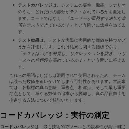
テストカバレッジ
は、システムの要件、機能、シナリオ
のうち、どれだけの部分がテストされているかを測定し
ます。コードではなく、
「ユーザーが重視する適切な事
項をテストできているか？」
という問いに焦点を当てま
す。
テスト効果
は、テストが実際に実用的な価値を持つかど
うかを評価します。これは結果に関する指標であり、
「テストはバグを発見し、リグレッションを防ぎ、リリ
ースへの信頼性を高めているか？」
という問いに答えま
す。
これらの用語はしばしば混同されて使用されるため、チーム
は誤った数値を追いかけてしまう可能性があります。本記事
では、各指標の真の意味、重複点、相違点、そして最も重要
な点として、単なる数値の追求から脱却し、真の品質向上を
推進する方法について解説いたします。
コードカバレッジ：実行の測定
コードカバレッジ
は、最も技術的でツールとの親和性が高い測定