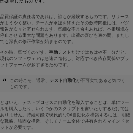
部加筆したものです。
品質保証の責任者であれば、誰もが経験するものです。リリース
がようやく整い、チームが承認を終えたその数時間後には、バグ
報告が次々と寄せられます。些細な不具合もあれば、本番環境を
停止させる重大な問題もあります。出荷の喜びも束の間、またし
ても深夜の修正作業が始まるのです。
その時、気づくのです。
手動テスト
だけではもはや不十分だと。
現代のソフトウェアは急速に進化し、対応すべき依存関係やプラ
ットフォームが多すぎるためです。
この時こそ、通常、
テスト自動化
が不可欠であると気づく
ものです。
とはいえ、テストプロセスに自動化を導入することは、単にツー
ルを購入したり、いくつかのスクリプトを書いたりするだけでは
ありません。持続可能で現代的なQA自動化を構築するには、明確
な戦略、強固な構造、そしてチーム全体で共有されるマインドセ
ットが必要です。