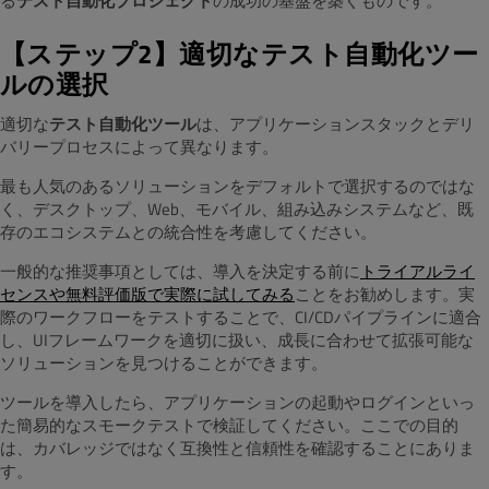
る
テスト自動化プロジェクト
の成功の基盤を築くものです。
【ステップ2】適切なテスト自動化ツー
ルの選択
適切な
テスト自動化ツール
は、アプリケーションスタックとデリ
バリープロセスによって異なります。
最も人気のあるソリューションをデフォルトで選択するのではな
く、デスクトップ、Web、モバイル、組み込みシステムなど、既
存のエコシステムとの統合性を考慮してください。
一般的な推奨事項としては、導入を決定する前に
トライアルライ
センスや無料評価版で実際に試してみる
ことをお勧めします。実
際のワークフローをテストすることで、CI/CDパイプラインに適合
し、UIフレームワークを適切に扱い、成長に合わせて拡張可能な
ソリューションを見つけることができます。
ツールを導入したら、アプリケーションの起動やログインといっ
た簡易的なスモークテストで検証してください。ここでの目的
は、カバレッジではなく互換性と信頼性を確認することにありま
す。