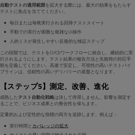
自動テストの適用範囲
を拡大する際には、最大の効果をもたらす
テストに焦点を当ててください。
毎日または毎晩実行される回帰テストスイート
手動での実行が困難な複雑なUI操作
人的ミスが発生しやすい反復的な検証ステップ
この段階では、テストをCI/CDワークフローに統合し、継続的に実
行されるようにします。テスト結果の報告方法と失敗時の対応手
順を定義してください。高速で安定し、可視性の高いテストパイ
プラインは、信頼性の高いデリバリーの基盤となります。
【ステップ5】測定、改善、進化
成熟した
テスト自動化戦略
は決して停滞しません。影響を測定す
ることで、ビジネス成果との整合性を保ちます。
定量的および定性的な指標の両方を追跡します。例えば：
実行時間と
カバレッジの拡大
サイクルの早い段階で検出された欠陥