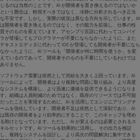
じるのは当然のことです。AI が開発者を置き換えるのではないか
という懸念は、軽視すべきではなく、冷静に分析されるべき正当
な不安です。しかし、実際の状況は異なる方向を示しています。AI
は開発者を置き換えるのではなく、その能力を拡張し、仕事の性
質そのものを変えています。アセンブリ言語に代わってコンパイ
ラが登場してもプログラマーが不要にならなかったように、また
テキストエディタに代わって IDE が登場しても開発者が不要になら
なかったように、AI ツールも「開発者が何に時間を使うか」を変
えているのであって、開発者そのものを不要にしているわけでは
ありません。
ソフトウェア需要は依然として供給を大きく上回っています。AI
ツールによって、開発者はより複雑な問題に取り組み、より高度
なシステムを構築し、より迅速に価値を提供できるようになりま
す。組織は人員削減のためではなく、既存のリソースでは不可能
だったことを実現するために、AI を活用してエンジニアリングチ
ームを強化しています。開発者不足は依然として深刻であり、AI
は既存の開発者をより効率的にすることで、このギャップを埋め
る助けとなっています。ただし、AI が変えるのは必要とされるス
キルセットです。AI ツールを効果的に活用し、その出力を検証
し、複雑なシステムを設計し、より高次の問題解決に集中できる