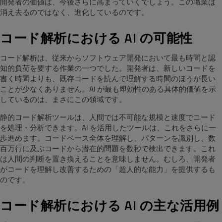
開発者の価値は、今後さらに高まっていくでしょう。この職業は
消え去るのではなく、進化しているのです。
コード解析における AI の可能性
コード解析は、従来からソフトウェア開発において最も時間と認
知的負荷を要する作業の一つでした。開発者は、新しいコードを
書く時間よりも、既存コードを読んで理解する時間のほうが長い
ことが少なくありません。AI が最も即効性のある具体的価値を示
しているのは、まさにこの領域です。
静的コード解析ツールは、人間では不可能な規模と速度でコード
を処理・分析できます。AI を活用したツールは、これをさらに一
歩進めます。コードベース全体を理解し、パターンを識別し、数
百万行に及ぶコードから潜在的問題を数秒で検出できます。これ
は人間の判断を置き換えることを意味しません。むしろ、開発者
がコードを理解し改善するための「超人的な能力」を提供するも
のです。
コード解析における AI の主な活用例