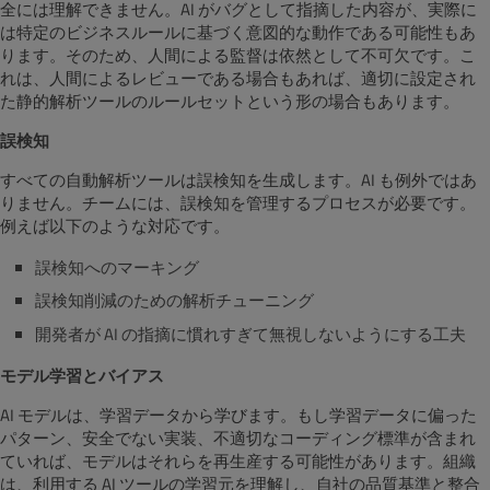
全には理解できません。AI がバグとして指摘した内容が、実際に
は特定のビジネスルールに基づく意図的な動作である可能性もあ
ります。そのため、人間による監督は依然として不可欠です。こ
れは、人間によるレビューである場合もあれば、適切に設定され
た静的解析ツールのルールセットという形の場合もあります。
誤検知
すべての自動解析ツールは誤検知を生成します。AI も例外ではあ
りません。チームには、誤検知を管理するプロセスが必要です。
例えば以下のような対応です。
誤検知へのマーキング
誤検知削減のための解析チューニング
開発者が AI の指摘に慣れすぎて無視しないようにする工夫
モデル学習とバイアス
AI モデルは、学習データから学びます。もし学習データに偏った
パターン、安全でない実装、不適切なコーディング標準が含まれ
ていれば、モデルはそれらを再生産する可能性があります。組織
は、利用する AI ツールの学習元を理解し、自社の品質基準と整合