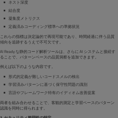
ネスト深度
結合度
凝集度メトリクス
定義済みコーディング標準への準拠状況
これらの指標は決定論的で再現可能であり、時間経過に伴う品質
傾向を追跡するうえで不可欠です。
AI Ready な静的コード解析ツールは、さらに AI システムと接続す
ることで、パターンベースの品質洞察を追加できます。
例えば以下のような内容です。
形式的定義が難しいコードスメルの検出
学習済みパターンに基づく保守性問題の識別
言語やフレームワーク特有のイディオム改善提案
両者を組み合わせることで、客観的測定と学習ベースのパターン
認識を同時に得られます。
3. セキュリティ脆弱性の特定