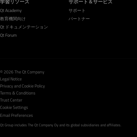
学習リソース
サポート＆サービス
Qt Academy
サポート
教育機関向け
パートナー
Qt ドキュメンテーション
Qt Forum
© 2026 The Qt Company
Legal Notice
Privacy and Cookie Policy
Terms & Conditions
Trust Center
Cookie Settings
Email Preferences
Qt Group includes The Qt Company Oy and its global subsidiaries and affiliates.