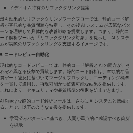
イディオム特有のリファクタリング提案
最も効果的なリファクタリングワークフローでは、静的コード解
析が客観的な品質問題を特定し、その後 AI システムが広範なパタ
ーンを理解して具体的な改善戦略を提案します。つまり、静的コ
ード解析ツールが「リファクタリング対象」を提示し、AI システ
ムが実際のリファクタリングを支援するイメージです。
5. コードレビュー自動化
現代的なコードレビューでは、静的コード解析と AI の両方が、そ
れぞれ異なる役割で貢献します。静的コード解析は、客観的な品
質ゲート違反に基づいてマージをブロックし、コーディング標準
を一貫して適用し、再現可能かつ監査可能な結果を提供します。
これにより、セキュリティや品質標準の後退を防止できます。
AI Ready な静的コード解析ツールは、さらに AI システムと接続す
ることで、以下のような支援を提供します。
学習済みパターンに基づき、人間が重点的に確認すべき箇所
を提示