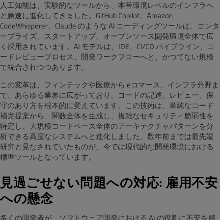
人工知能は、実験的なツールから、本番環境レベルのインフラへ
と急速に進化してきました。GitHub Copilot、Amazon
CodeWhisperer、Claude のような AI コーディングツールは、エンタ
ープライズ、スタートアップ、オープンソース開発環境全体で広
く採用されています。AI モデルは、IDE、CI/CD パイプライン、コ
ードレビュープロセス、開発ワークフローへと、かつてない規模
で統合されつつあります。
この変革は、フィンテックや医療から eコマース、インフラ分野ま
で、あらゆる業界に広がっており、コードの記述、レビュー、保
守のあり方を根本的に変えています。この技術は、単純なコード
補完提案から、関数全体を生成し、複雑なセキュリティ脆弱性を
特定し、大規模コードベース全体のアーキテクチャパターンを分
析できる高度なシステムへと進化しました。数年前までは最先端
研究と見なされていたものが、今では現代的な開発環境における
標準ツールとなっています。
見過ごせない問題への対応: 雇用不安
への懸念
多くの開発者が、ソフトウェア開発における AI の役割に不安を感