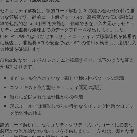
セキュリティ解析は、静的コード解析と AI の組み合わせが特に強
力な領域です。静的コード解析ツールは、高精度かつ低い誤検知
率で包括的な taint 解析を実施し、信頼できない入力元からセキュ
リティ上重要な処理までのデータフローを検出します。また、
CERT や CWE のようなセキュリティコーディング標準違反を体系的
に検査し、非推奨 API や安全でない API の使用を検出し、適切な入
力検証を確認します。
AI Ready なツールが AI システムと接続すると、以下のような能力
が追加されます。
まだルール化されていない新しい脆弱性パターンの認識
コンテキスト依存型セキュリティ問題の識別
新たに公開された脆弱性からの学習
形式ルールでは表現しづらい微妙なタイミング問題やロジッ
ク脆弱性の検出
静的コード解析は、セキュリティクリティカルなコードに必要な
厳密かつ体系的なカバレッジを提供します。一方 AI は、新たな脅