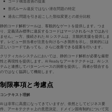
コード構造改善の提案
形式ルール違反ではない潜在問題の特定
過去に問題を引き起こした類似変更との差分比較
静的コード解析ツールは、客観的なゲートを提供します。つま
り、定義済み標準に違反するコードはマージされるべきではあり
ません。一方、接続された AI システムは、主観的支援を提供しま
す。レビュー担当者が注意を向けるべき箇所を示し、技術的には
正しいコードであっても、さらに改善できる提案を行います。
クリティカルシステムにおいては、静的コード解析が必要な厳密
性と再現性を提供します。AI Ready なアーキテクチャは、AI シス
テムと連携してパターンベースの洞察を提供し、両者が競合する
のではなく協調して機能します。
制限事項と考慮点
コンテキスト理解
AI は非常に高度になってきていますが、依然としてビジネス要
件、アーキテクチャ上の意思決定、ドメイン固有制約について完