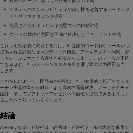
過去パターンに基づくバグ発生箇所の予測
システムのスケーラビリティや保守性を改善するアーキテク
チャリファクタリング提案
発見されたセキュリティ脆弱性への自動対応
コードの動作や意図を正確に反映したドキュメント生成
これらを効率的に実現するには、AI は静的コード解析ツールから
提供される詳細なセマンティック情報、アーキテクチャ洞察、ガ
ードレールに大きく依存する必要があります。このデータが正確
であるほど、AI がルーチンタスクを引き継ぐ際の出力品質も向上
します。
この進化によって、開発者の役割は、AI が効率的に処理できるル
ーチン実装作業から離れ、より高次の問題解決、アーキテクチャ
設計、そしてソフトウェアがビジネス価値を提供できるようにす
ることへと移っていくでしょう。
結論
AI Ready なコード解析は、静的コード解析ツールの大きな進化で