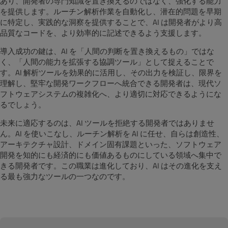
あり、開発者の専門知識を置き換えるのではなく、強化する能力
を提供します。ルーチン解析作業を自動化し、潜在的問題を早期
に特定し、実践的な洞察を提供することで、AI は開発者がより高
品質なコードを、より効率的に記述できるよう支援します。
導入成功の鍵は、AI を「人間の判断を置き換えるもの」ではな
く、「人間の能力を拡張する協調ツール」として捉えることで
す。AI 解析ツールを効果的に活用し、その出力を検証し、限界を
理解し、堅牢な開発ワークフローへ統合できる開発者は、現代ソ
フトウェアシステムの複雑化へ、より適切に対応できるようにな
るでしょう。
未来に適応するのは、AI ツールを拒絶する開発者ではありませ
ん。AI を使いこなし、ルーチン解析を AI に任せ、自らは創造性、
アーキテクチャ設計、ドメイン固有課題といった、ソフトウェア
開発を知的にも経済的にも価値あるものにしている領域へ集中で
きる開発者です。この職業は進化しており、AI はその進化を支え
る最も強力なツールの一つなのです。